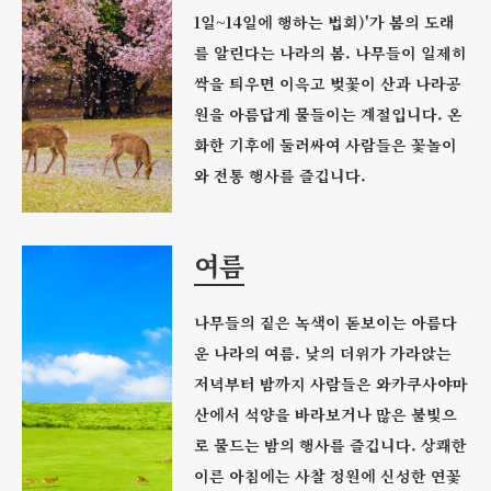
1일~14일에 행하는 법회)'가 봄의 도래
를 알린다는 나라의 봄. 나무들이 일제히
싹을 틔우면 이윽고 벚꽃이 산과 나라공
원을 아름답게 물들이는 계절입니다. 온
화한 기후에 둘러싸여 사람들은 꽃놀이
와 전통 행사를 즐깁니다.
여름
나무들의 짙은 녹색이 돋보이는 아름다
운 나라의 여름. 낮의 더위가 가라앉는
저녁부터 밤까지 사람들은 와카쿠사야마
산에서 석양을 바라보거나 많은 불빛으
로 물드는 밤의 행사를 즐깁니다. 상쾌한
이른 아침에는 사찰 정원에 신성한 연꽃