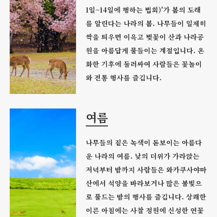
1일~14일에 행하는 법회)'가 봄의 도래
를 알린다는 나라의 봄. 나무들이 일제히
싹을 틔우면 이윽고 벚꽃이 산과 나라공
원을 아름답게 물들이는 계절입니다. 온
화한 기후에 둘러싸여 사람들은 꽃놀이
와 전통 행사를 즐깁니다.
여름
나무들의 짙은 녹색이 돋보이는 아름다
운 나라의 여름. 낮의 더위가 가라앉는
저녁부터 밤까지 사람들은 와카쿠사야마
산에서 석양을 바라보거나 많은 불빛으
로 물드는 밤의 행사를 즐깁니다. 상쾌한
이른 아침에는 사찰 정원에 신성한 연꽃