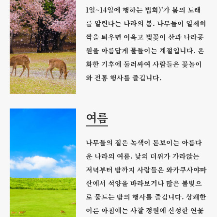
1일~14일에 행하는 법회)'가 봄의 도래
를 알린다는 나라의 봄. 나무들이 일제히
싹을 틔우면 이윽고 벚꽃이 산과 나라공
원을 아름답게 물들이는 계절입니다. 온
화한 기후에 둘러싸여 사람들은 꽃놀이
와 전통 행사를 즐깁니다.
여름
나무들의 짙은 녹색이 돋보이는 아름다
운 나라의 여름. 낮의 더위가 가라앉는
저녁부터 밤까지 사람들은 와카쿠사야마
산에서 석양을 바라보거나 많은 불빛으
로 물드는 밤의 행사를 즐깁니다. 상쾌한
이른 아침에는 사찰 정원에 신성한 연꽃