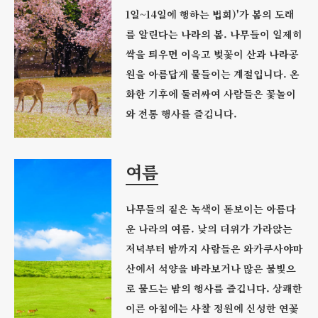
1일~14일에 행하는 법회)'가 봄의 도래
를 알린다는 나라의 봄. 나무들이 일제히
싹을 틔우면 이윽고 벚꽃이 산과 나라공
원을 아름답게 물들이는 계절입니다. 온
화한 기후에 둘러싸여 사람들은 꽃놀이
와 전통 행사를 즐깁니다.
여름
나무들의 짙은 녹색이 돋보이는 아름다
운 나라의 여름. 낮의 더위가 가라앉는
저녁부터 밤까지 사람들은 와카쿠사야마
산에서 석양을 바라보거나 많은 불빛으
로 물드는 밤의 행사를 즐깁니다. 상쾌한
이른 아침에는 사찰 정원에 신성한 연꽃