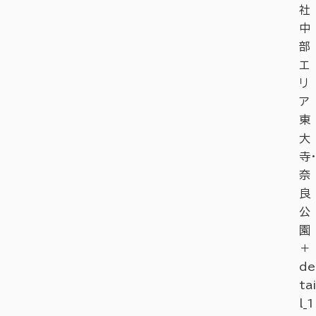
社
中
部
エ
リ
ア
東
大
寺・
奈
良
公
園
＋
de
tai
l_1