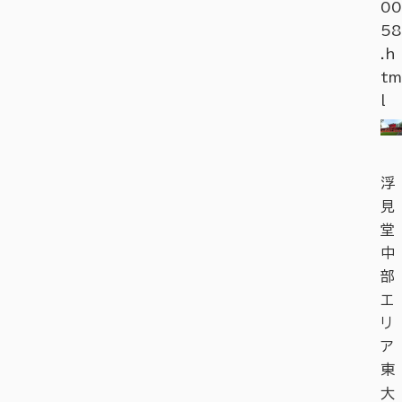
00
58
.h
tm
l
浮
見
堂
中
部
エ
リ
ア
東
大