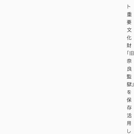
ト
重
要
文
化
財
「旧
奈
良
監
獄」
を
保
存
活
用
し