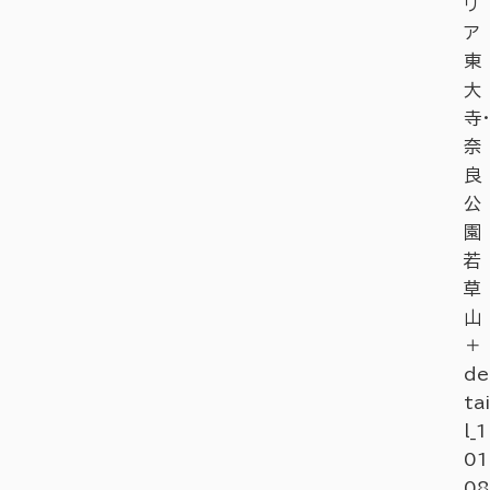
リ
ア
東
大
寺・
奈
良
公
園
若
草
山
＋
de
tai
l_1
01
08