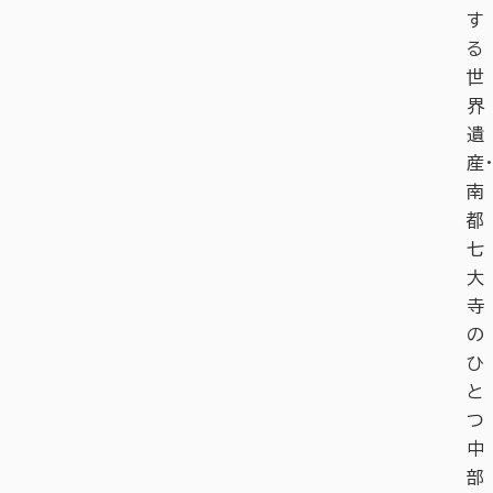
す
る
世
界
遺
産・
南
都
七
大
寺
の
ひ
と
つ
中
部