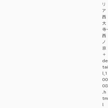
リ
ア
西
大
寺・
西
ノ
京
＋
de
tai
l_1
00
08
.h
tm
l