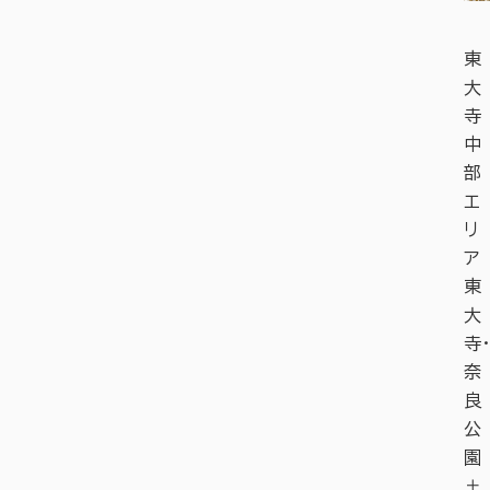
東
大
寺
中
部
エ
リ
ア
東
大
寺・
奈
良
公
園
＋