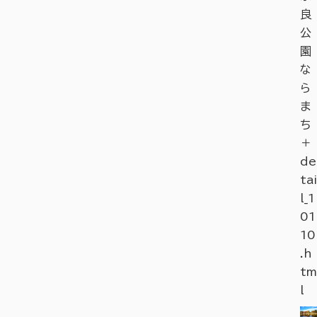
良
公
園
な
ら
ま
ち
＋
de
tai
l_1
01
10
.h
tm
l