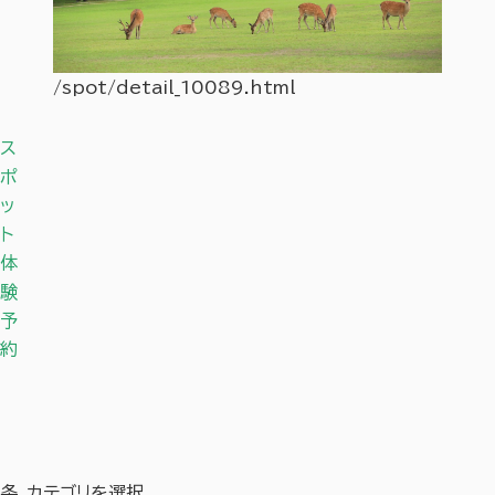
/spot/detail_10089.html
/spot
ス
ポ
ッ
ト
体
験
予
約
条
カテゴリを選択