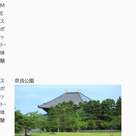
M
E
ス
ポ
ッ
ト・
体
験
ス
奈良公園
奈良国
ポ
ッ
ト・
体
験