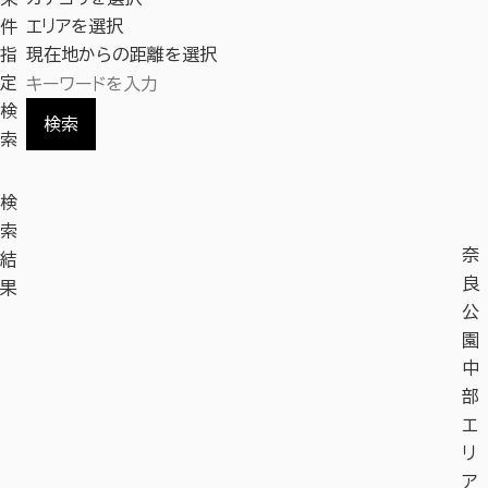
件
エリアを選択
指
現在地からの距離を選択
定
検
検索
索
検
索
奈
結
良
果
公
園
中
部
エ
リ
ア