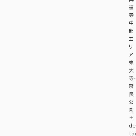
福
寺
中
部
エ
リ
ア
東
大
寺・
奈
良
公
園
＋
de
tai