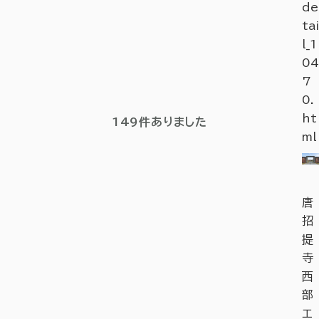
de
tai
l_1
04
7
0.
ht
149
件ありました
ml
唐
招
提
寺
西
部
エ