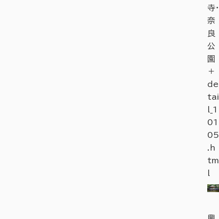
寺・
奈
良
公
園
＋
de
tai
l_1
01
05
.h
tm
l
興