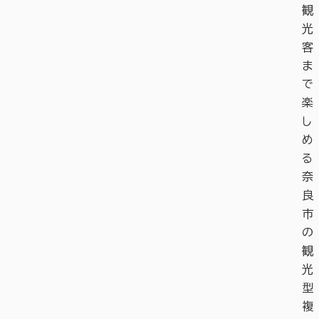
観
光
客
ま
で
楽
し
め
る
奈
良
市
の
観
光
型
複