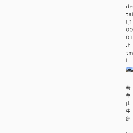
de
tai
l_1
00
01
.h
tm
l
若
草
山
中
部
エ