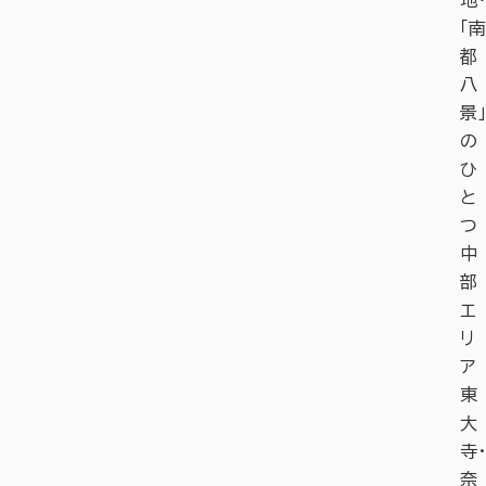
「南
都
八
景」
の
ひ
と
つ
中
部
エ
リ
ア
東
大
寺・
奈