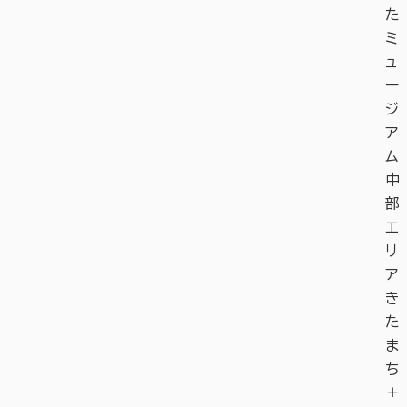
た
ミ
ュ
ー
ジ
ア
ム
中
部
エ
リ
ア
き
た
ま
ち
＋