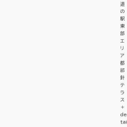
道
の
駅
東
部
エ
リ
ア
都
祁
針
テ
ラ
ス
＋
de
tai