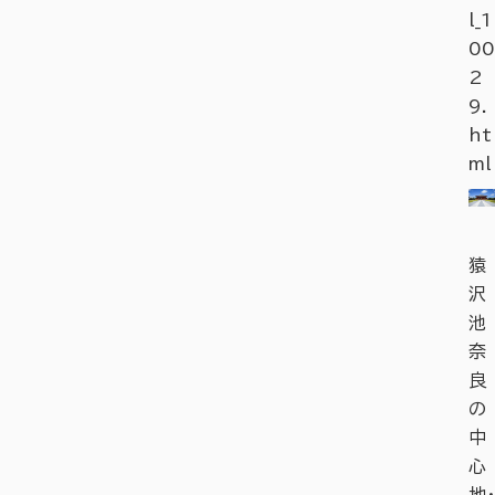
l_1
00
2
9.
ht
ml
猿
沢
池
奈
良
の
中
心
地・