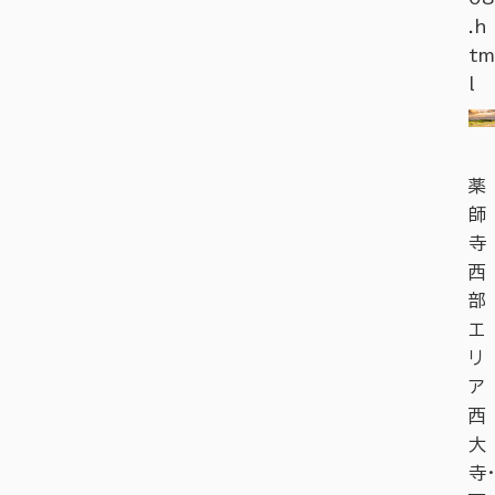
.h
tm
l
薬
師
寺
西
部
エ
リ
ア
西
大
寺・