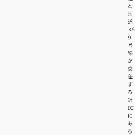
と
国
道
36
9
号
線
が
交
差
す
る
針
IC
に
あ
る