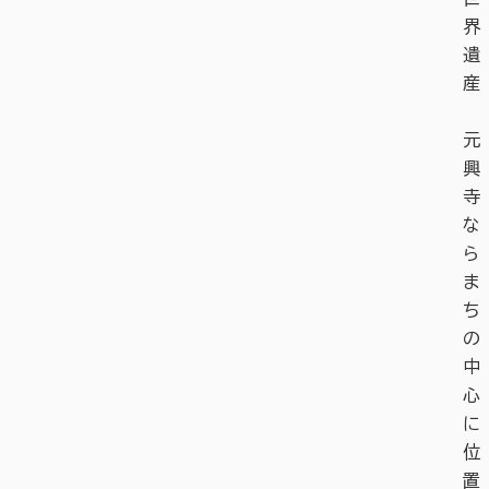
界
遺
産
元
興
寺
な
ら
ま
ち
の
中
心
に
位
置