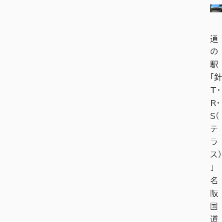
道
の
駅
「針
T・
R・
S（
テ
ラ
ス）
」
名
阪
国
道