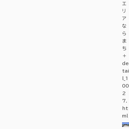
エ
リ
ア
な
ら
ま
ち
＋
de
tai
l_1
00
2
7.
ht
ml