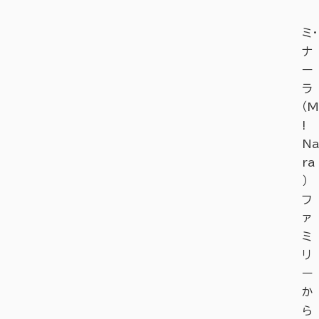
ミ・
ナ
ー
ラ
（M
!
Na
ra
）
フ
ァ
ミ
リ
ー
か
ら