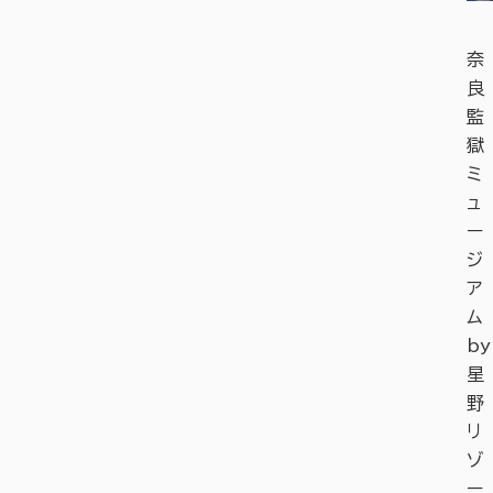
奈
良
監
獄
ミ
ュ
ー
ジ
ア
ム
by
星
野
リ
ゾ
ー