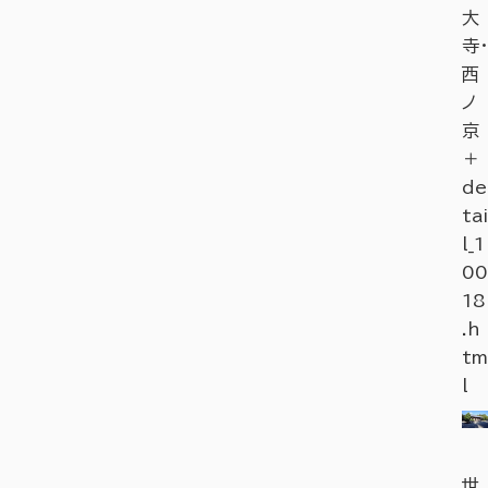
大
寺・
西
ノ
京
＋
de
tai
l_1
00
18
.h
tm
l
世