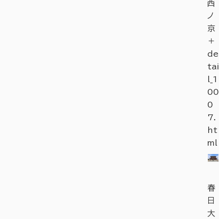
西
ノ
京
＋
de
tai
l_1
00
0
7.
ht
ml
春
日
大