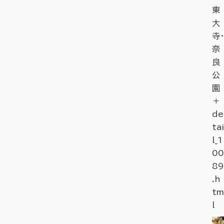
東
大
寺・
奈
良
公
園
＋
de
tai
l_1
00
89
.h
tm
l