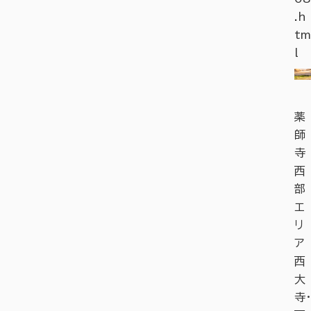
.h
tm
l
薬
師
寺
西
部
エ
リ
ア
西
大
寺・