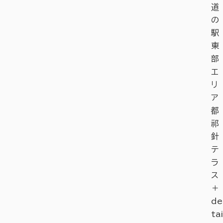
道
の
駅
東
部
エ
リ
ア
都
祁
針
テ
ラ
ス
＋
de
tai