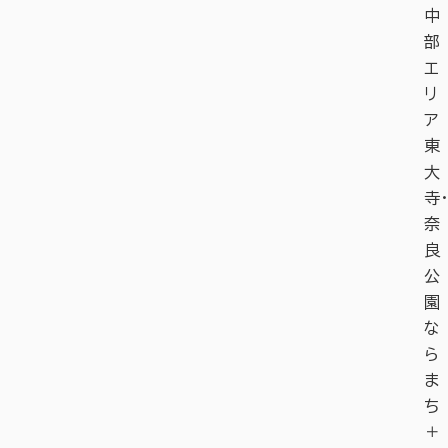
中
部
エ
リ
ア
東
大
寺・
奈
良
公
園
な
ら
ま
ち
＋