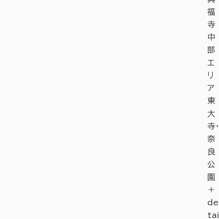
福
寺
中
部
エ
リ
ア
東
大
寺・
奈
良
公
園
＋
de
tai