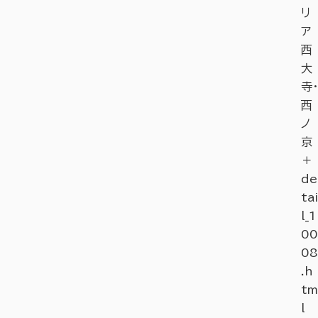
リ
ア
西
大
寺・
西
ノ
京
＋
de
tai
l_1
00
08
.h
tm
l