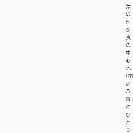
猿
沢
池
奈
良
の
中
心
地・
「南
都
八
景」
の
ひ
と
つ