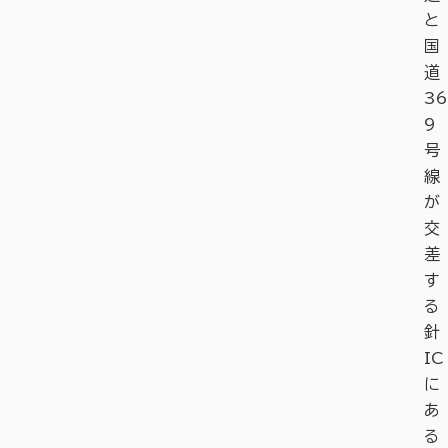
と
国
道
36
9
号
線
が
交
差
す
る
針
IC
に
あ
る