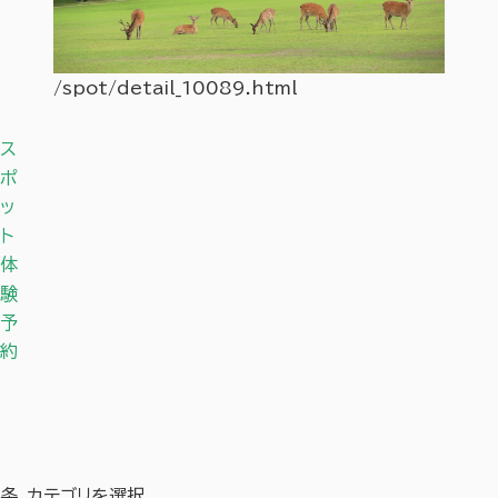
/spot/detail_10089.html
/spot
ス
ポ
ッ
ト
体
験
予
約
条
カテゴリを選択