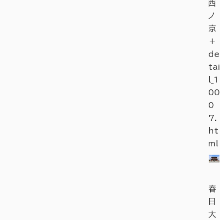
西
ノ
京
＋
de
tai
l_1
00
0
7.
ht
ml
春
日
大