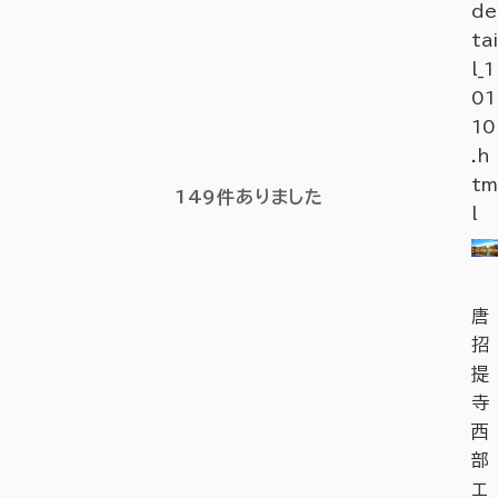
de
tai
l_1
01
10
.h
tm
149
件ありました
l
唐
招
提
寺
西
部
エ