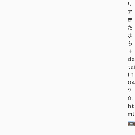
リ
ア
き
た
ま
ち
＋
de
tai
l_1
04
7
0.
ht
ml