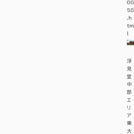
00
58
.h
tm
l
浮
見
堂
中
部
エ
リ
ア
東
大