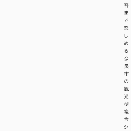
客
ま
で
楽
し
め
る
奈
良
市
の
観
光
型
複
合
シ