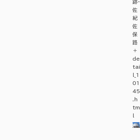
跡・
佐
紀
佐
保
路
＋
de
tai
l_1
01
45
.h
tm
l