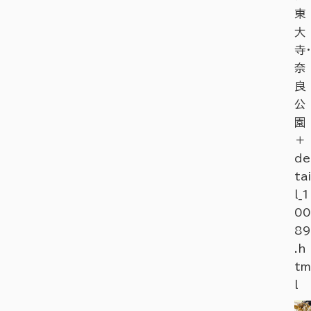
東
大
寺・
奈
良
公
園
＋
de
tai
l_1
00
89
.h
tm
l