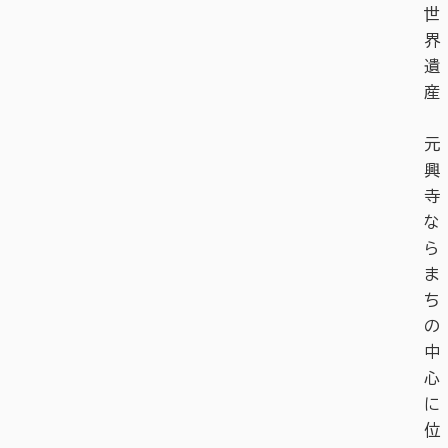
世
界
遺
産
元
興
寺
な
ら
ま
ち
の
中
心
に
位