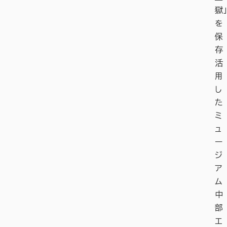
獄」
を
保
存
活
用
し
た
ミ
ュ
ー
ジ
ア
ム
中
部
エ