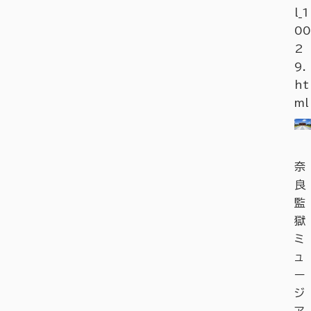
l_1
00
2
9.
ht
ml
奈
良
監
獄
ミ
ュ
ー
ジ
ア