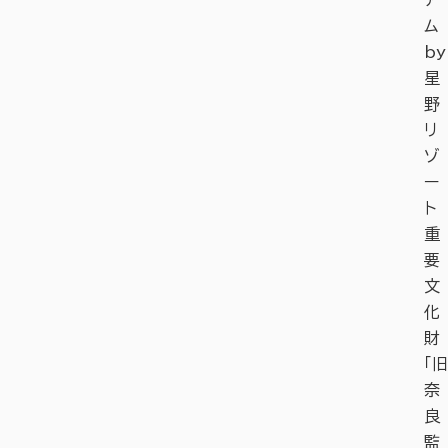
ム
by
星
野
リ
ゾ
ー
ト
重
要
文
化
財
「旧
奈
良
監