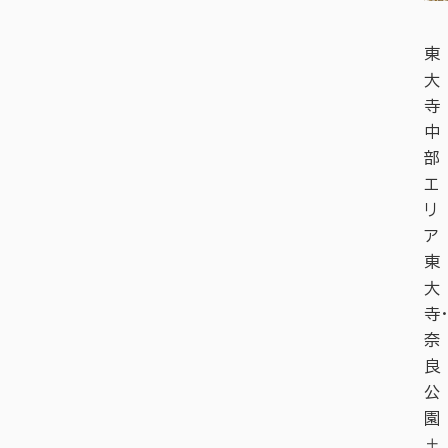
東
大
寺
中
部
エ
リ
ア
東
大
寺・
奈
良
公
園
＋