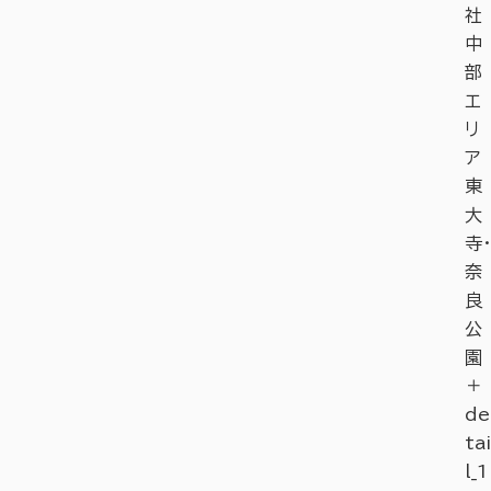
社
中
部
エ
リ
ア
東
大
寺・
奈
良
公
園
＋
de
tai
l_1