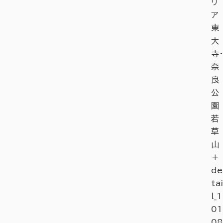
リ
ア
東
大
寺・
奈
良
公
園
若
草
山
＋
de
tai
l_1
01
08