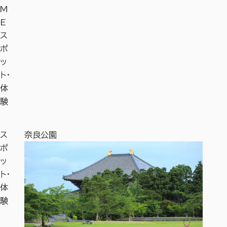
M
E
ス
ポ
ッ
ト・
体
験
ス
奈良公園
奈良国
ポ
ッ
ト・
体
験