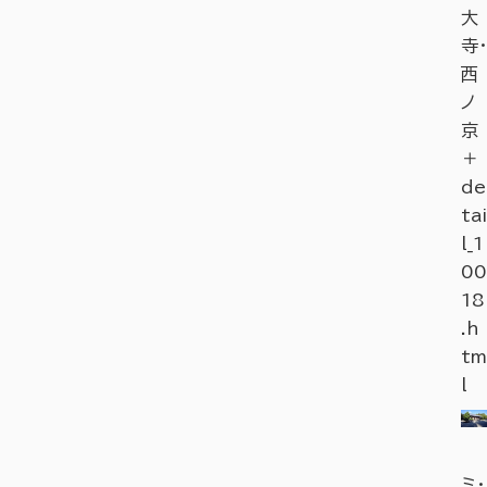
大
寺・
西
ノ
京
＋
de
tai
l_1
00
18
.h
tm
l
ミ・