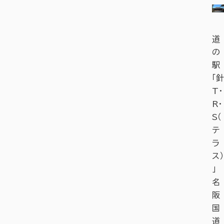
道
の
駅
「針
T・
R・
S（
テ
ラ
ス）
」
名
阪
国
道