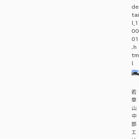
de
tai
l_1
00
01
.h
tm
l
若
草
山
中
部
エ