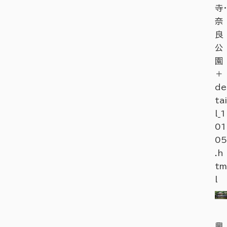
寺・
奈
良
公
園
＋
de
tai
l_1
01
05
.h
tm
l
興