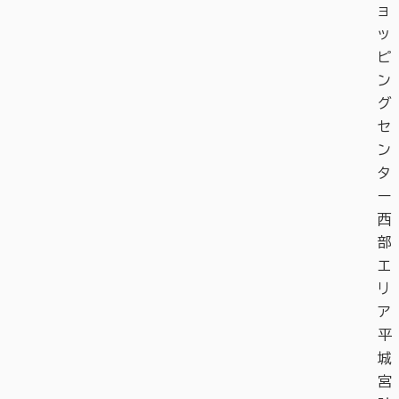
ョ
ッ
ピ
ン
グ
セ
ン
タ
ー
西
部
エ
リ
ア
平
城
宮