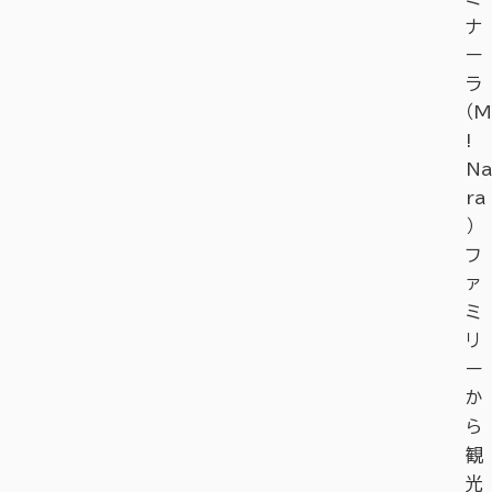
ナ
ー
ラ
（M
!
Na
ra
）
フ
ァ
ミ
リ
ー
か
ら
観
光