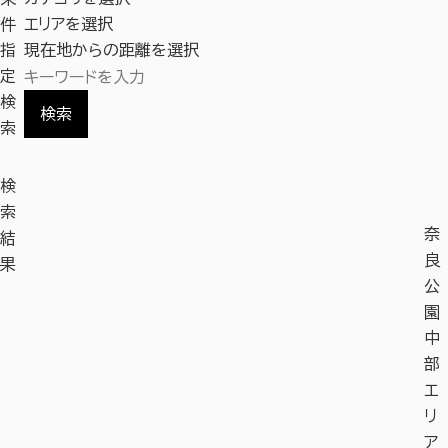
件
エリアを選択
指
現在地からの距離を選択
定
検
検索
索
検
索
奈
結
良
果
公
園
中
部
エ
リ
ア