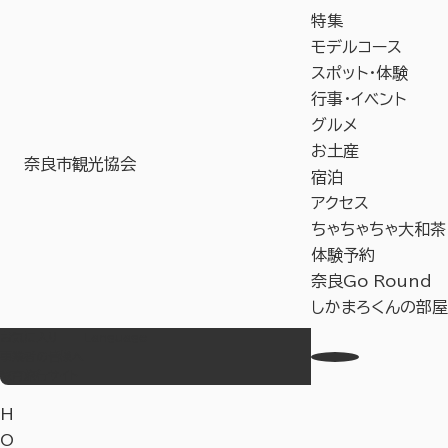
特集
モデルコース
スポット・体験
行事・イベント
グルメ
お土産
奈良市観光協会
宿泊
アクセス
ちゃちゃちゃ大和茶
体験予約
奈良Go Round
しかまろくんの部屋
お気に入り
Language
事業者の皆様へ
教育旅行サイト
H
O