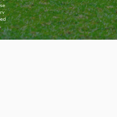
se
rv
ed
.