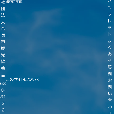
観光情報
パ
社
ン
団
フ
法
レ
人
ッ
奈
ト
良
よ
市
く
観
あ
光
る
協
質
会
問
〒
このサイトについて
お
63
問
0-
い
81
合
2
わ
2
せ