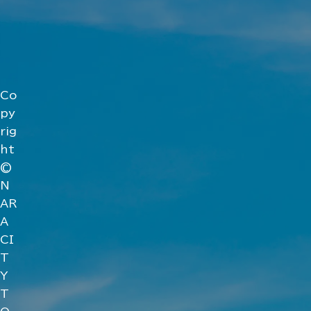
Co
py
rig
ht
©
N
AR
A
CI
T
Y
T