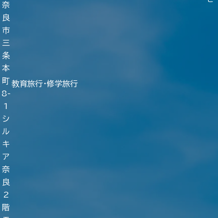
奈
良
市
三
条
本
町
教育旅行・修学旅行
8-
1
シ
ル
キ
ア
奈
良
2
階