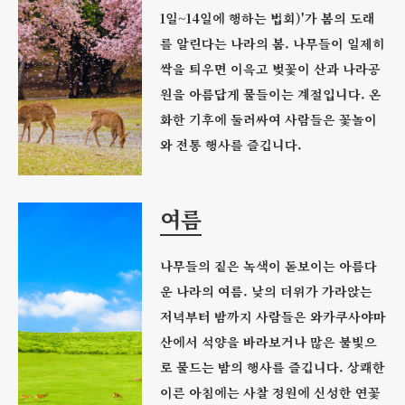
1일~14일에 행하는 법회)'가 봄의 도래
를 알린다는 나라의 봄. 나무들이 일제히
싹을 틔우면 이윽고 벚꽃이 산과 나라공
원을 아름답게 물들이는 계절입니다. 온
화한 기후에 둘러싸여 사람들은 꽃놀이
와 전통 행사를 즐깁니다.
여름
나무들의 짙은 녹색이 돋보이는 아름다
운 나라의 여름. 낮의 더위가 가라앉는
저녁부터 밤까지 사람들은 와카쿠사야마
산에서 석양을 바라보거나 많은 불빛으
로 물드는 밤의 행사를 즐깁니다. 상쾌한
이른 아침에는 사찰 정원에 신성한 연꽃