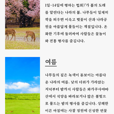
1일~14일에 행하는 법회)'가 봄의 도래
를 알린다는 나라의 봄. 나무들이 일제히
싹을 틔우면 이윽고 벚꽃이 산과 나라공
원을 아름답게 물들이는 계절입니다. 온
화한 기후에 둘러싸여 사람들은 꽃놀이
와 전통 행사를 즐깁니다.
여름
나무들의 짙은 녹색이 돋보이는 아름다
운 나라의 여름. 낮의 더위가 가라앉는
저녁부터 밤까지 사람들은 와카쿠사야마
산에서 석양을 바라보거나 많은 불빛으
로 물드는 밤의 행사를 즐깁니다. 상쾌한
이른 아침에는 사찰 정원에 신성한 연꽃