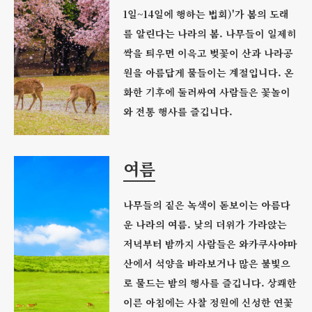
1일~14일에 행하는 법회)'가 봄의 도래
를 알린다는 나라의 봄. 나무들이 일제히
싹을 틔우면 이윽고 벚꽃이 산과 나라공
원을 아름답게 물들이는 계절입니다. 온
화한 기후에 둘러싸여 사람들은 꽃놀이
와 전통 행사를 즐깁니다.
여름
나무들의 짙은 녹색이 돋보이는 아름다
운 나라의 여름. 낮의 더위가 가라앉는
저녁부터 밤까지 사람들은 와카쿠사야마
산에서 석양을 바라보거나 많은 불빛으
로 물드는 밤의 행사를 즐깁니다. 상쾌한
이른 아침에는 사찰 정원에 신성한 연꽃