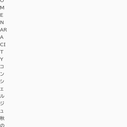
O
M
E
N
AR
A
CI
T
Y
コ
ン
シ
ェ
ル
ジ
ュ
秋
の