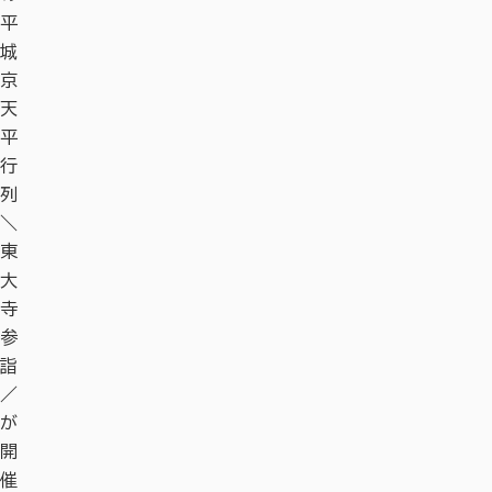
平
城
京
天
平
行
列
＼
東
大
寺
参
詣
／
が
開
催