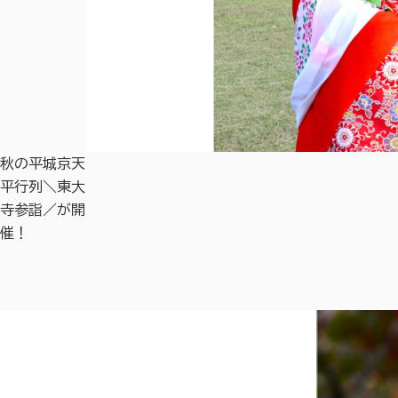
秋の平城京天
平行列＼東大
寺参詣／が開
催！