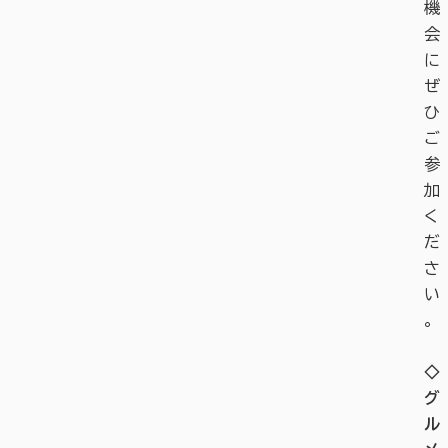
機
会
に
ぜ
ひ
ご
参
加
く
だ
さ
い
。
◇
グ
ル