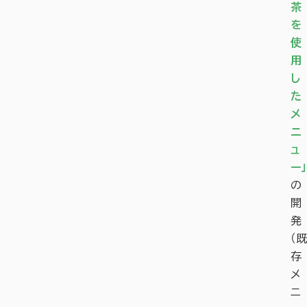
茶
を
使
用
し
た
メ
ニ
ュ
ー」
の
開
発
（既
存
メ
ニ