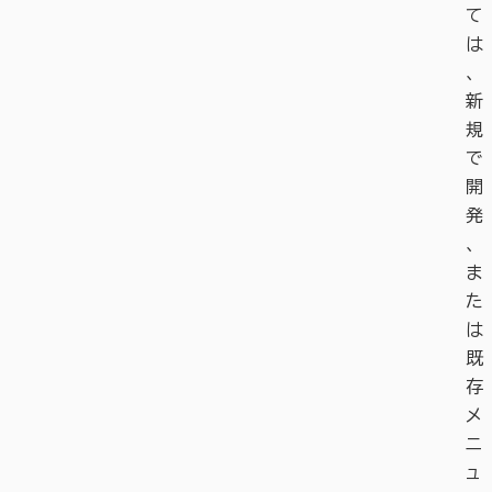
て
は
、
新
規
で
開
発
、
ま
た
は
既
存
メ
ニ
ュ