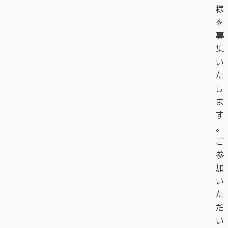
様
を
募
集
い
た
し
ま
す
。
ご
参
加
い
た
だ
い