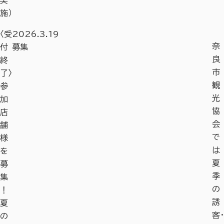
実
施）
〈受
2026.3.19
奈
付
募集
良
終
市
了〉
観
参
光
加
協
店
会
舗
で
様
は
を
夏
募
季
集
の
！
誘
夏
客・
の