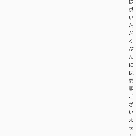
提
供
い
た
だ
く
ぶ
ん
に
は
問
題
ご
ざ
い
ま
せ