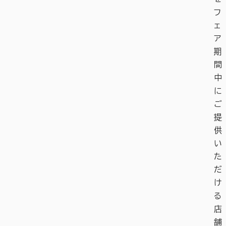
フ
ェ
ア
期
間
中
に
ご
提
供
い
た
だ
け
る
店
舗