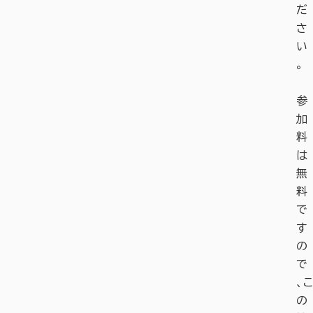
だ
さ
い
。
参
加
料
は
無
料
で
す
の
で
、こ
の