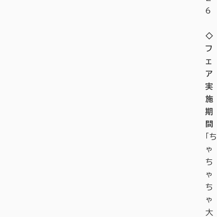
6
◇
フ
ェ
ア
実
施
期
間
「ち
ゃ
ち
ゃ
ち
ゃ
大