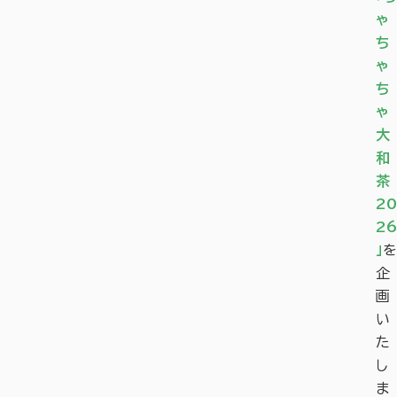
ゃ
ち
ゃ
ち
ゃ
大
和
茶
20
26
」
を
企
画
い
た
し
ま