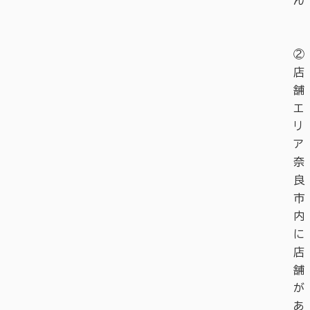
ん
②
店
舗
エ
リ
ア
奈
良
市
内
に
店
舗
が
あ