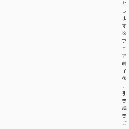
と
し
ま
す
※
フ
ェ
ア
終
了
後
、
引
き
続
き
ご