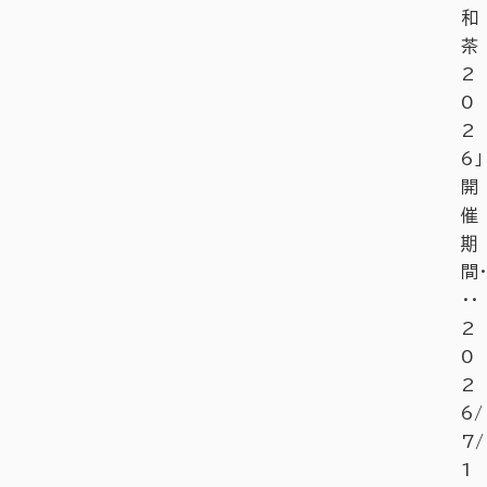
和
茶
2
0
2
6」
開
催
期
間・
・・
2
0
2
6/
7/
1