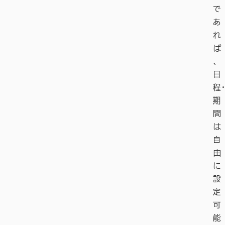
で
あ
れ
ば
、
日
程・
期
間
は
自
由
に
設
定
可
能