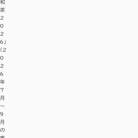
和
茶
2
0
2
6」
（2
0
2
6
年
7
月
〜
9
月
の