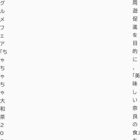
周
グ
遊
ル
促
メ
進
フ
を
ェ
目
ア
的
「ち
に
ゃ
、
ち
「美
ゃ
味
ち
し
ゃ
い
大
奈
和
良
茶
の
2
食」
0