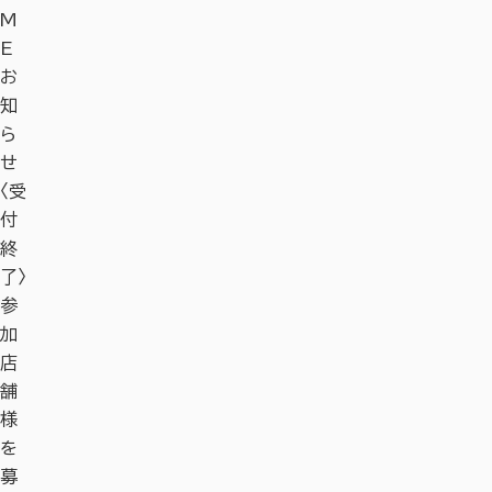
M
E
お
知
ら
せ
〈受
付
終
了〉
参
加
店
舗
様
を
募