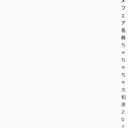
メ
フ
ェ
ア
名
称
ち
ゃ
ち
ゃ
ち
ゃ
大
和
茶
2
0
2