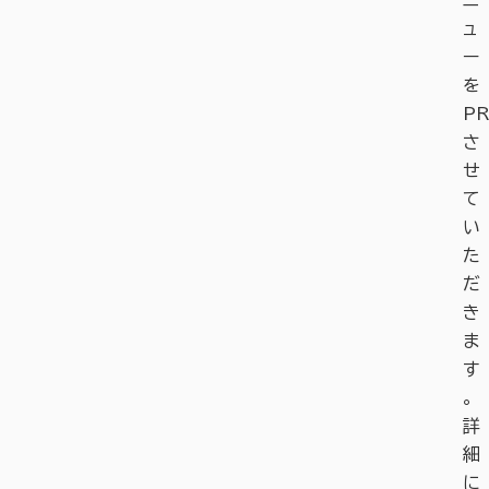
ニ
ュ
ー
を
PR
さ
せ
て
い
た
だ
き
ま
す
。
詳
細
に