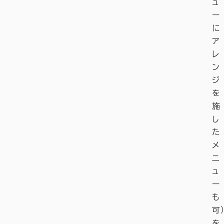
ュ
ー
に
ア
レ
ン
ジ
を
施
し
た
メ
ニ
ュ
ー
も
可）
を