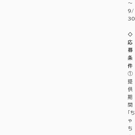
〜
9/
30
◇
応
募
条
件
①
提
供
期
間
「ち
ゃ
ち