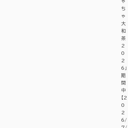
ゃ
ち
ゃ
大
和
茶
2
0
2
6」
期
間
中
【2
0
2
6/
7/