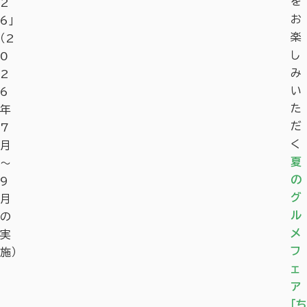
を
2
お
6」
楽
（2
し
0
み
2
い
6
た
年
だ
7
く
月
夏
〜
の
9
グ
月
ル
の
メ
実
フ
施）
ェ
ア
「ち