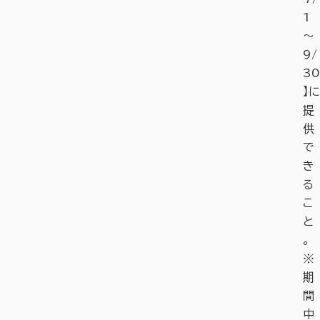
1
〜
9/
30
】に
提
供
で
き
る
こ
と
。
※
期
間
中