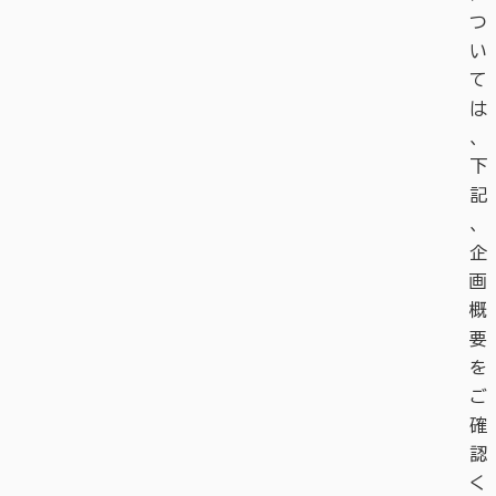
つ
い
て
は
、
下
記
、
企
画
概
要
を
ご
確
認
く