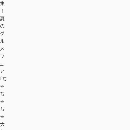
集
！
夏
の
グ
ル
メ
フ
ェ
ア
「ち
ゃ
ち
ゃ
ち
ゃ
大