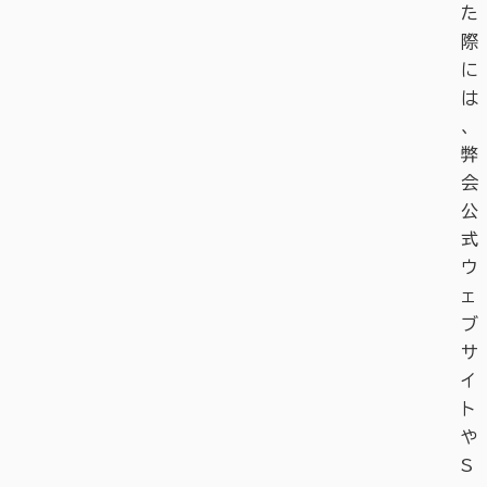
た
際
に
は
、
弊
会
公
式
ウ
ェ
ブ
サ
イ
ト
や
S