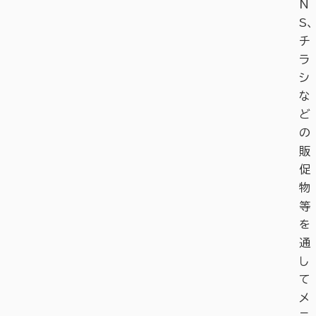
N
S、
チ
ラ
シ
な
ど
の
販
促
物
等
を
通
し
て
メ