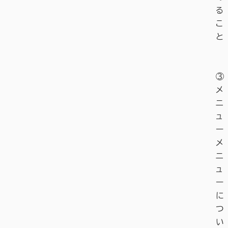
る
こ
と
③
メ
ニ
ュ
ー
メ
ニ
ュ
ー
に
つ
い