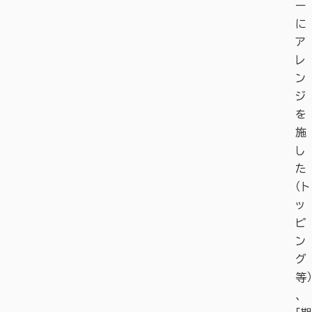
ー
に
ア
レ
ン
ジ
を
施
し
た
（ト
ッ
ピ
ン
グ
等）
、