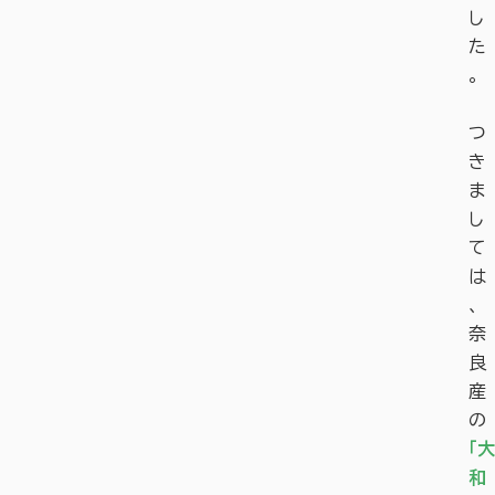
し
た
。
つ
き
ま
し
て
は
、
奈
良
産
の
「大
和