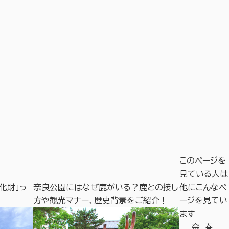
このページを
見ている人は
化財」っ
奈良公園にはなぜ鹿がいる？鹿との接し
他にこんなペ
江戸から明治
方や観光マナー、歴史背景をご紹介！
ージを見てい
らまち」の見
ます
奈
春