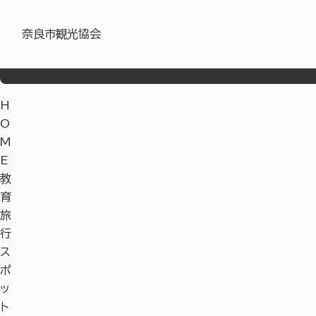
奈良市観光協会
観光サイト
H
O
M
E
教
育
旅
行
ス
ポ
ッ
ト