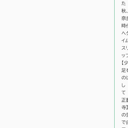
た
秋
奈
時
へ
イ
ス
ッ
【
足
の
し
正
寺
の
で