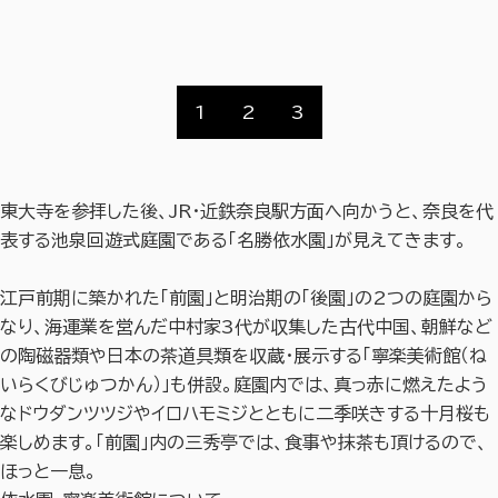
1
2
3
東大寺を参拝した後、JR・近鉄奈良駅方面へ向かうと、奈良を代
表する池泉回遊式庭園である「名勝依水園」が見えてきます。
江戸前期に築かれた「前園」と明治期の「後園」の2つの庭園から
なり、海運業を営んだ中村家3代が収集した古代中国、朝鮮など
の陶磁器類や日本の茶道具類を収蔵・展示する「寧楽美術館（ね
いらくびじゅつかん）」も併設。庭園内では、真っ赤に燃えたよう
なドウダンツツジやイロハモミジとともに二季咲きする十月桜も
楽しめます。「前園」内の三秀亭では、食事や抹茶も頂けるので、
ほっと一息。