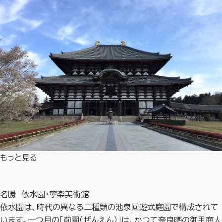
もっと見る
名勝 依水園・寧楽美術館
依水園は、時代の異なる二種類の池泉回遊式庭園で構成されて
います。一つ目の「前園（ぜんえん）」は、かつて奈良晒の御用商人