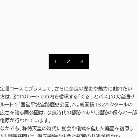
1
2
3
定番コースにプラスして、さらに奈良の歴史や魅力に触れたい
方は、３つのルートで市内を循環する「ぐるっとバス」の大宮通り
ルートで「国営平城宮跡歴史公園」へ。総面積132ヘクタールの
広さを誇る同公園は、奈良時代の都跡であり、遺跡の保存と一部
復原が行われています。
なかでも、称徳天皇の時代に宴会や儀式を催した庭園を復原し
た「東院庭園」は、復元建物の朱色と紅葉の共演が華やか。