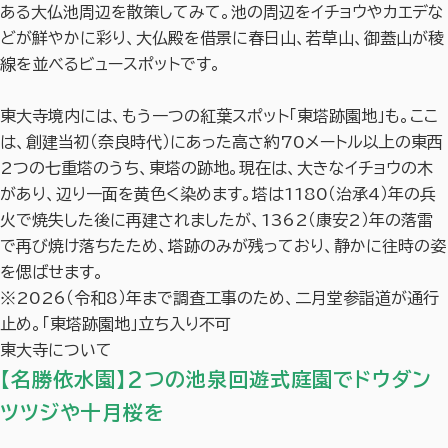
ある大仏池周辺を散策してみて。池の周辺をイチョウやカエデな
どが鮮やかに彩り、大仏殿を借景に春日山、若草山、御蓋山が稜
線を並べるビュースポットです。
東大寺境内には、もう一つの紅葉スポット「東塔跡園地」も。ここ
は、創建当初（奈良時代）にあった高さ約70メートル以上の東西
2つの七重塔のうち、東塔の跡地。現在は、大きなイチョウの木
があり、辺り一面を黄色く染めます。塔は1180（治承4）年の兵
火で焼失した後に再建されましたが、1362（康安2）年の落雷
で再び焼け落ちたため、塔跡のみが残っており、静かに往時の姿
を偲ばせます。
※2026（令和8）年まで調査工事のため、二月堂参詣道が通行
止め。「東塔跡園地」立ち入り不可
東大寺について
【名勝依水園】2つの池泉回遊式庭園でドウダン
ツツジや十月桜を