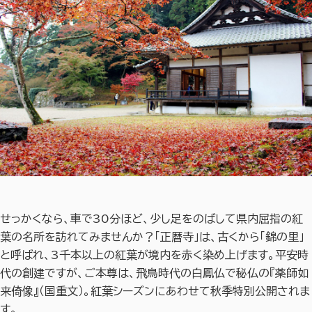
せっかくなら、車で30分ほど、少し足をのばして県内屈指の紅
葉の名所を訪れてみませんか？「正暦寺」は、古くから「錦の里」
と呼ばれ、3千本以上の紅葉が境内を赤く染め上げます。平安時
代の創建ですが、ご本尊は、飛鳥時代の白鳳仏で秘仏の『薬師如
来倚像』（国重文）。紅葉シーズンにあわせて秋季特別公開されま
す。