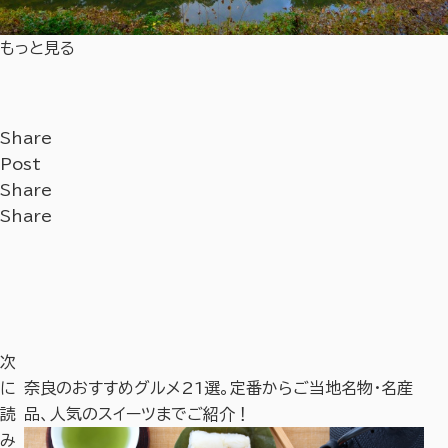
もっと見る
Share
Post
Share
Share
次
で徹
に
奈良のおすすめグルメ21選。定番からご当地名物・名産
奈
読
品、人気のスイーツまでご紹介！
や
み