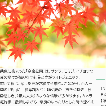
奈
秋色に染まった「
奈良公園
」は、サクラ、モミジ、イチョウな
良
どの樹々が織りなす紅葉と鹿がフォトジェニック。
市
そして秋は、恋した鹿が求愛する季節。さながら、百人一
I
内
首の「奥山に 紅葉踏みわけ鳴く鹿の 声きく時ぞ 秋
E
の
は悲しき」（猿丸太夫）のような情景が広がります。カメラ
【
紅
を片手に散策しながら、奈良のゆったりとした時の流れを