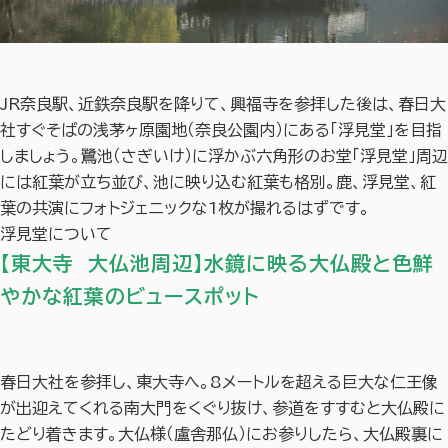
JR奈良駅、近鉄奈良駅を降りて、興福寺を参拝した後は、春日大
社すぐそばの浅茅ヶ原園地（奈良公園内）にある「浮見堂」を目指
しましょう。鷺池（さぎいけ）に浮かぶ六角形のお堂「浮見堂」周辺
には紅葉が立ち並び、池に映り込む紅葉も格別。鹿、浮見堂、紅
葉の共演にフォトジェニックな1枚が撮れるはずです。
浮見堂について
【東大寺 大仏池周辺】水鏡に映る大仏殿と色鮮
やかな紅葉のビュースポット
春日大社を参拝し、東大寺へ。8メートルを超える巨大な仁王像
が出迎えてくれる南大門をくぐり抜け、参道をすすむと大仏殿に
たどり着きます。大仏様（盧舎那仏）にお参りしたら、大仏殿裏に