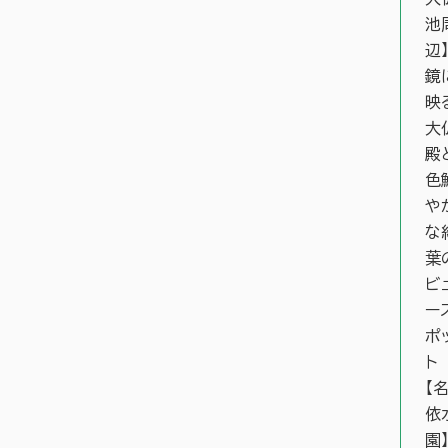
池
辺
鏡
映
大
殿
色
や
な
葉
ビ
ー
ポ
ト
【
依
園