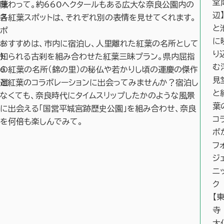
堂
葉
味わって。約660ヘクタールもある広大な奈良公園内の
辺
ス
各紅葉スポットは、それぞれ別の表情を見せてくれます。
と
ポ
に
ッ
おすすめは、市内に宿泊し、人里離れた紅葉の名所として
り
ト
知られる古刹を組み合わせた紅葉三昧プラン。県内屈指
む
6
の紅葉の名所（錦の里）の秘仏や若かりし頃の運慶の傑作
見
選
と紅葉のコラボレーションに出会ってみませんか？宿泊し
と
なくても、奈良時代にタイムスリップしたかのような風景
葉
に出会える「国営平城宮跡歴史公園」を組み合わせ、奈良
コ
を何倍も楽しんでみて。
ボ
フ
ジ
ニ
ク
【
大