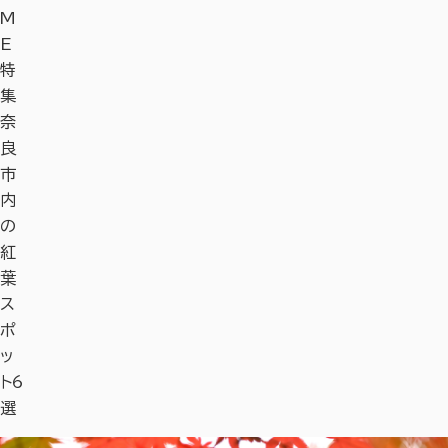
M
E
特
集
奈
良
市
内
の
紅
葉
ス
ポ
ッ
ト6
選