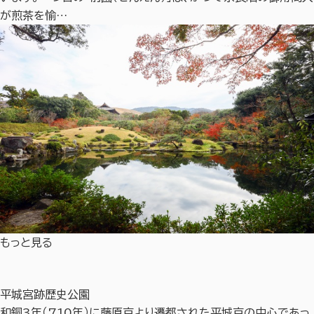
が煎茶を愉…
もっと見る
平城宮跡歴史公園
和銅3年（710年）に藤原京より遷都された平城京の中心であっ