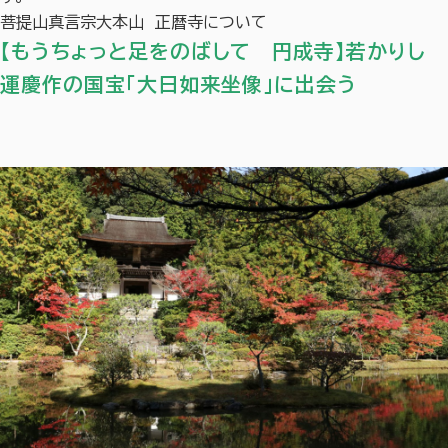
菩提山真言宗大本山 正暦寺について
【もうちょっと足をのばして 円成寺】若かりし
運慶作の国宝「大日如来坐像」に出会う