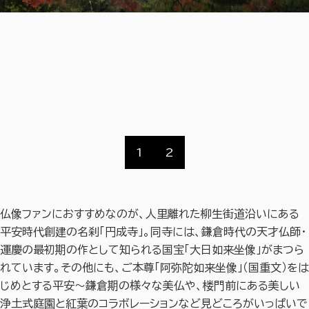
1
2
仏像ファンにおすすめなのが、人里離れた柳生街道沿いにある
平安時代創建の名刹「円成寺」。同寺には、鎌倉時代の天才仏師・
運慶の最初期の作として知られる国宝「大日如来坐像」がまつら
れています。その他にも、ご本尊「阿弥陀如来坐像」（国重文）をは
じめとする平安～鎌倉期の様々な美仏や、楼門前にある美しい
浄土式庭園と紅葉のコラボレーションなど見どころがいっぱいで