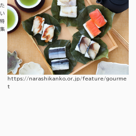
た
い
特
集
https://narashikanko.or.jp/feature/gourme
t
hi
ht
r