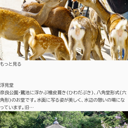
もっと見る
浮見堂
奈良公園・鷺池に浮かぶ檜皮葺き(ひわだぶき)、八角堂形式(六
角形)のお堂です。水面に写る姿が美しく、水辺の憩いの場にな
っています。旧…