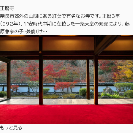
正暦寺
奈良市郊外の山間にある紅葉で有名なお寺です。正暦3年
（992年）、平安時代中期に在位した一条天皇の発願により、藤
原兼家の子・兼俊（け…
もっと見る