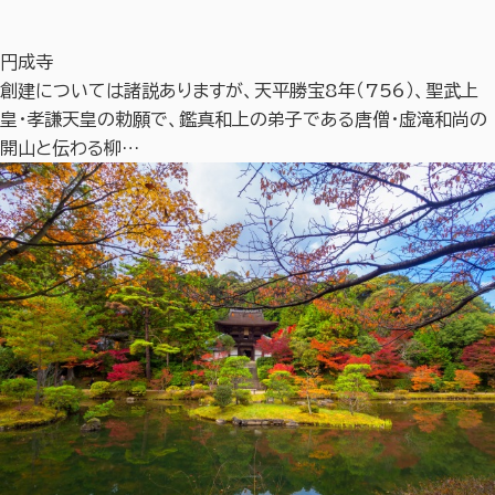
円成寺
創建については諸説ありますが、天平勝宝8年（756）、聖武上
皇・孝謙天皇の勅願で、鑑真和上の弟子である唐僧・虚滝和尚の
開山と伝わる柳…