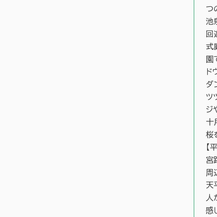
つ
池
回
式
園
ド
ダ
ツ
ジ
十
桜
【
宮
周
天
人
感