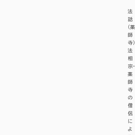
法
話
（薬
師
寺）
法
相
宗・
薬
師
寺
の
僧
侶
に
よ