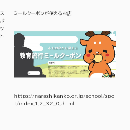
ス
ミールクーポンが使えるお店
SDGs
ポ
ッ
ト
l/spo
https://narashikanko.or.jp/school/spo
https
t/index_1_2__32__0_.html
t/ind