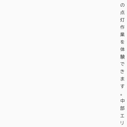
の
点
灯
作
業
を
体
験
で
き
ま
す
。
中
部
エ
リ