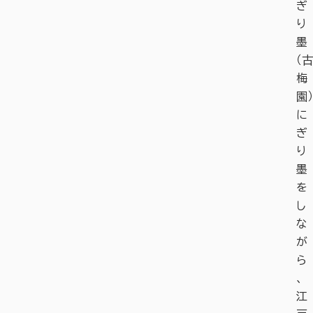
ぎ
り
墨
（古
梅
園）
に
ぎ
り
墨
を
し
な
が
ら
、
江