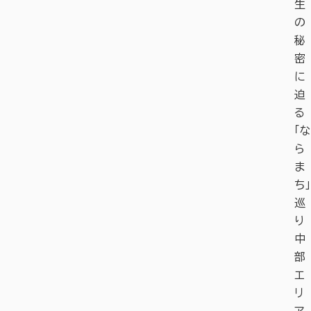
生
の
秘
密
に
迫
る
「な
ら
ま
ち」
巡
り
中
部
エ
リ