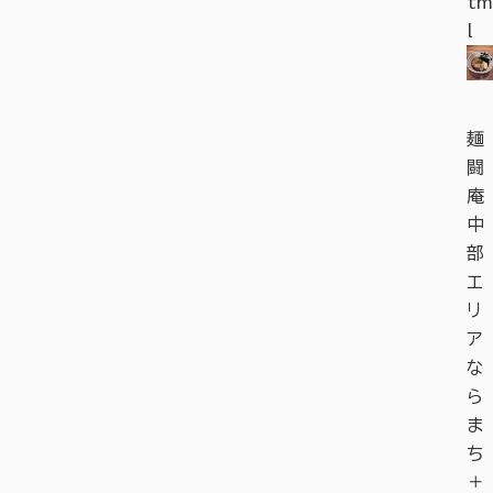
tm
l
麺
闘
庵
中
部
エ
リ
ア
な
ら
ま
ち
＋