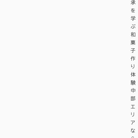
承
を
学
ぶ
和
菓
子
作
り
体
験
中
部
エ
リ
ア
な