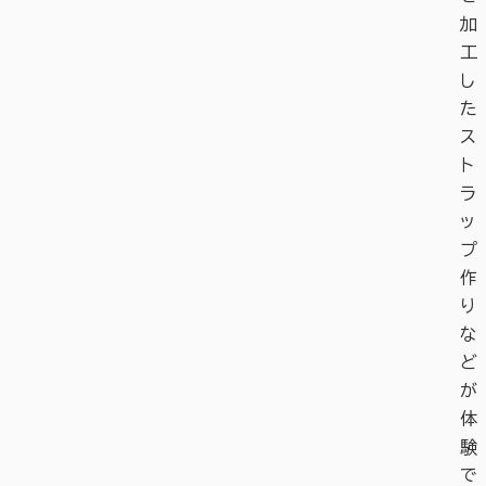
加
工
し
た
ス
ト
ラ
ッ
プ
作
り
な
ど
が
体
験
で