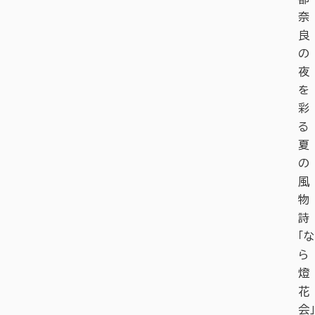
奈
良
の
夜
を
彩
る
夏
の
風
物
詩
「な
ら
燈
花
会」