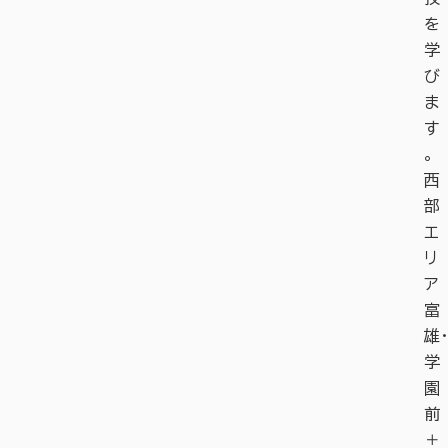
を
学
び
ま
す
。
西
部
エ
リ
ア
富
雄・
学
園
前
＋