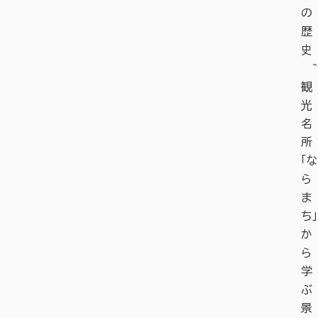
の
歴
史
~
観
光
名
所
「な
ら
ま
ち」
か
ら
学
ぶ
景