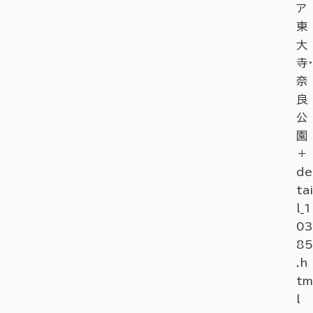
ア
東
大
寺・
奈
良
公
園
＋
de
tai
l_1
03
85
.h
tm
l