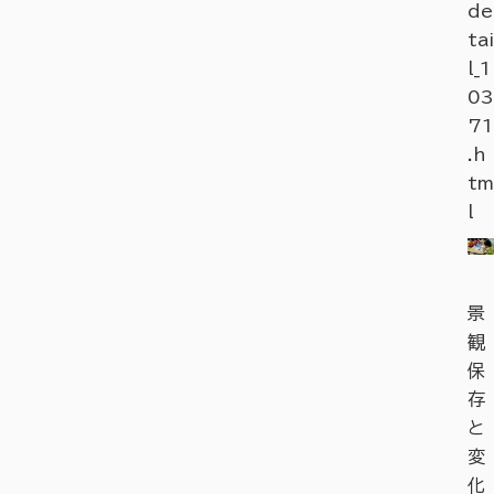
de
tai
l_1
03
71
.h
tm
l
景
観
保
存
と
変
化