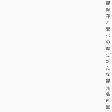
観
保
存
と
変
化
の
歴
史~
新
た
な
観
光
名
所
誕