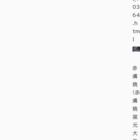
03
64
.h
tm
l
赤
膚
焼
（赤
膚
焼
窯
元
大