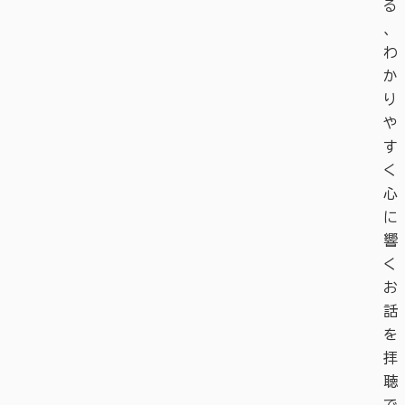
る
、
わ
か
り
や
す
く
心
に
響
く
お
話
を
拝
聴