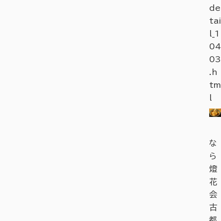
de
tai
l_1
04
03
.h
tm
l
な
ら
燈
花
会
古
都