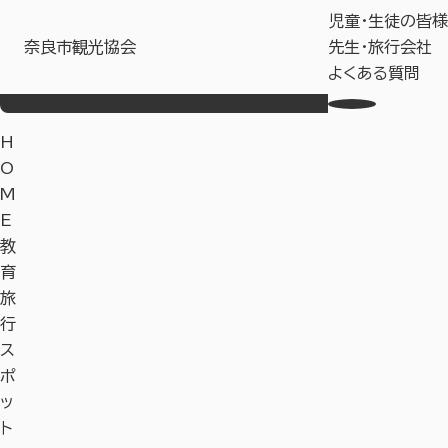
児童・生徒の皆様
奈良市観光協会
先生・旅行会社
よくある質問
観光サイト
H
O
M
E
教
育
旅
行
ス
ポ
ッ
ト