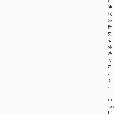
戸
時
代
の
歴
史
を
体
感
で
き
ま
す
。
＋
de
tai
l_1