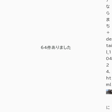
ア
な
ら
ま
ち
＋
de
tai
64
件ありました
l_1
04
2
4.
ht
ml
に