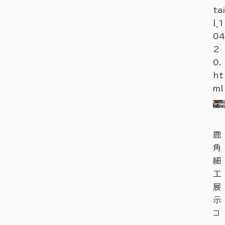
tai
l_1
04
2
0.
ht
ml
鹿
角
細
工
展
示
コ