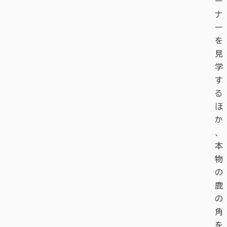
ー
ナ
ー
を
見
学
す
る
ほ
か
、
本
物
の
鹿
の
角
を