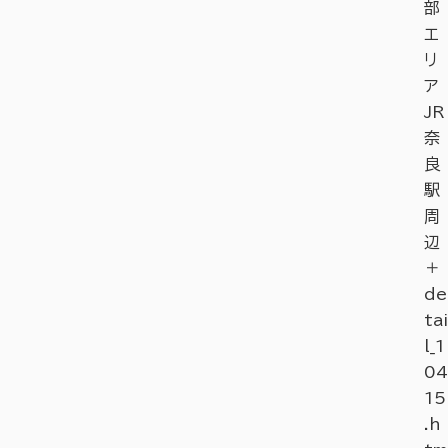
部
エ
リ
ア
JR
奈
良
駅
周
辺
＋
de
tai
l_1
04
15
.h