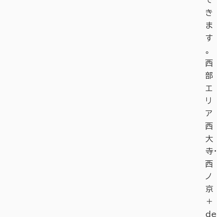
で
き
ま
す
。
西
部
エ
リ
ア
西
大
寺・
西
ノ
京
＋
de