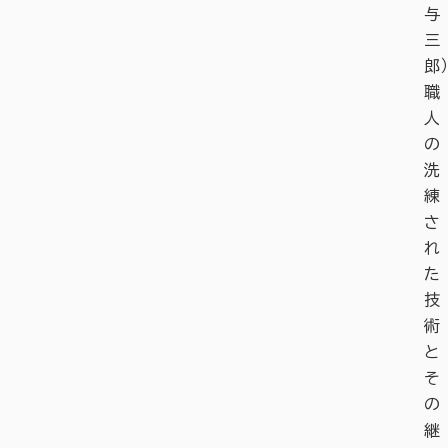
与
三
郎）
職
人
の
洗
練
さ
れ
た
技
術
と
そ
の
継