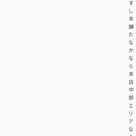
す
し
本
舗
た
な
か
な
ら
本
店
中
部
エ
リ
ア
な