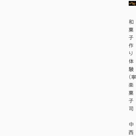
和
菓
子
作
り
体
験
（寧
楽
菓
子
司
中
西