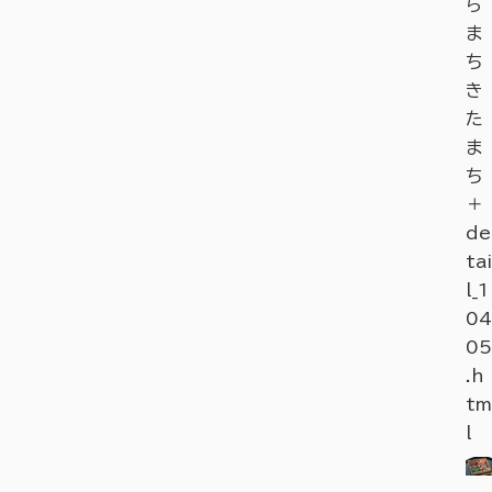
ら
ま
ち
き
た
ま
ち
＋
de
tai
l_1
04
05
.h
tm
l