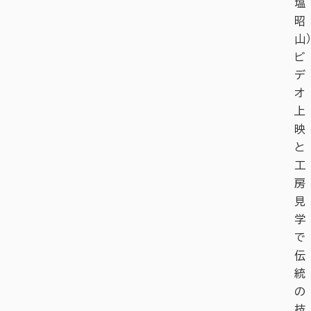
塩
昭
山）
ビ
デ
オ
上
映
と
工
房
見
学
で
伝
統
の
技