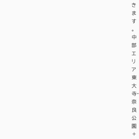
き
ま
す
。
中
部
エ
リ
ア
東
大
寺・
奈
良
公
園
＋