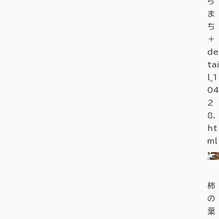
ら
ま
ち
＋
de
tai
l_1
04
2
8.
ht
ml
柿
の
葉