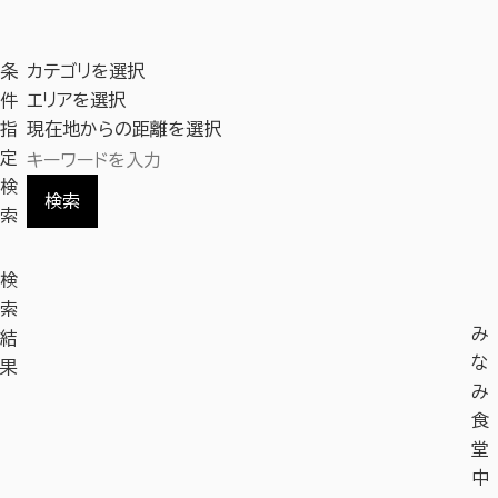
条
カテゴリを選択
件
エリアを選択
指
現在地からの距離を選択
定
検
検索
索
検
索
み
結
な
果
み
食
堂
中