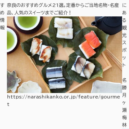
り
す
奈良のおすすめグルメ21選。定番からご当地名物・名産
奈
に
め
品、人気のスイーツまでご紹介！
や
あ
情
る
報
観
光
ス
ポ
ッ
ト
一
名
刀
勝
石
月
https://narashikanko.or.jp/feature/gourme
ヶ
t
ht
瀬
tp
梅
s:/
林