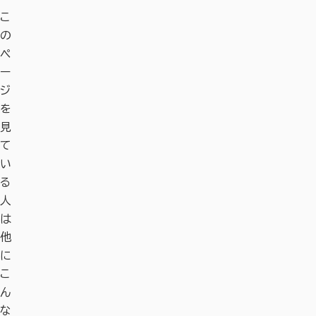
こ
の
ペ
ー
ジ
を
見
て
い
る
人
は
他
に
こ
ん
な