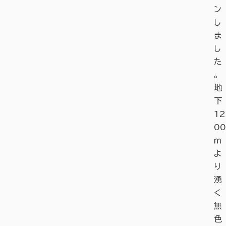
ン
し
ま
し
た
。
地
下
12
00
ｍ
よ
り
湧
く
無
色