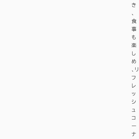
き
、
食
事
も
楽
し
め
、リ
フ
レ
ッ
シ
ュ
コ
ー
ナ