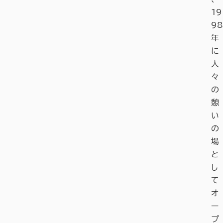
19
98
年
に
人
々
の
憩
い
の
場
と
し
て
オ
ー
プ