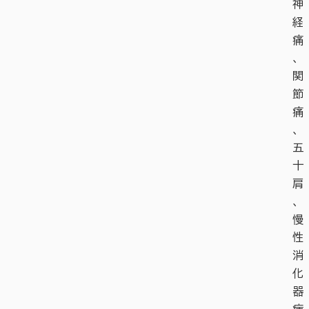
神
経
痛
、
関
節
痛
、
五
十
肩
、
慢
性
消
化
器