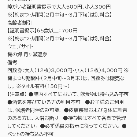
障がい者証明書提示で大人500円、小人300円
※【梅まつり期間（2月中旬～3月下旬）は別料金】
高齢者割引
【証明書掲示】65歳以上：700円
※【梅まつり期間（2月中旬～3月下旬）は別料金】
ウェブサイト
梅の郷 月ヶ瀬温泉
備考
回数券：大人（12枚）8,000円・小人（12枚）4,000円 ※
梅まつり期間中（2月中旬～3月末）は、回数券は販売な
し。 ※タオル有料（150円～）
【注意点】 ●館内すべてにおいて、飲食物は持ち込み不可
●酒気を帯びている方の利用不可。 ●お子様のご利用
は、保護者同伴のみ可能。 ●皮膚疾患および身体に刺青
のある方は、入浴お断り。 ●持ち物はすべて各自で管理
してください。 ●必ず係員の指示に従ってください。 ●
ペットの持ち込み不可