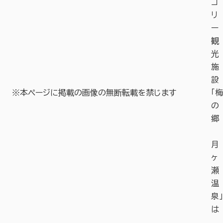
ゴ
リ
ー
観
光
施
設
※本ページに掲載の画像の無断転載を禁じます
「梅
の
郷
月
ヶ
瀬
温
泉」
は
、