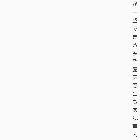
が
一
望
で
き
る
展
望
露
天
風
呂
も
あ
り、
室
内