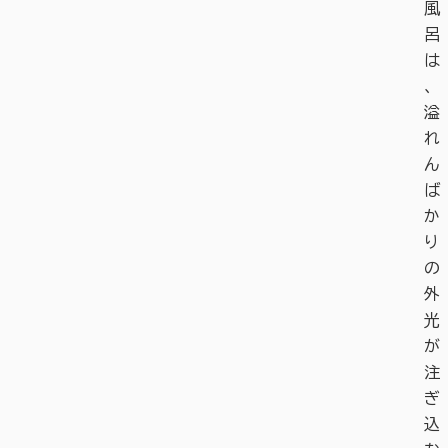
風
呂
は
、
溢
れ
ん
ば
か
り
の
外
光
が
注
ぎ
込