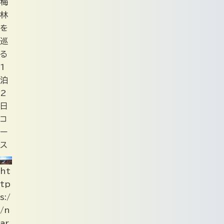
梅
林
を
巡
る
1
泊
2
日
コ
ー
ス
ht
tp
s:/
/n
ar