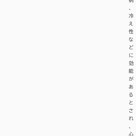
病
、
冷
え
性
な
ど
に
効
能
が
あ
る
と
さ
れ
、
心