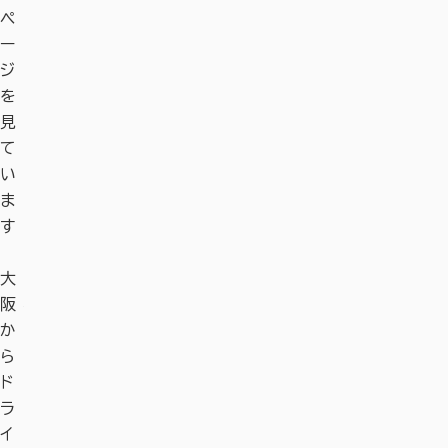
ペ
ー
ジ
を
見
て
い
ま
す
大
旧
奈
御
道
弘
不
東
平
西
大
旧
奈
御
道
弘
不
東
平
阪
柳
良
田
の
仁
退
大
城
大
阪
柳
良
田
の
仁
退
大
城
か
生
と
植
駅
寺
寺
寺
宮
寺
か
生
と
植
駅
寺
寺
寺
宮
ら
藩
菓
祭
「針
跡
ら
藩
菓
祭
「針
跡
ht
ht
ht
ht
ht
ht
ht
ド
家
子
／
T・
資
ド
家
子
／
T・
資
tp
tp
tp
tp
tp
tp
tp
ラ
老
は
手
R・
料
ラ
老
は
手
R・
料
s:/
s:/
s:/
s:/
s:/
s:/
s:/
イ
屋
じ
向
S（
館
イ
屋
じ
向
S（
館