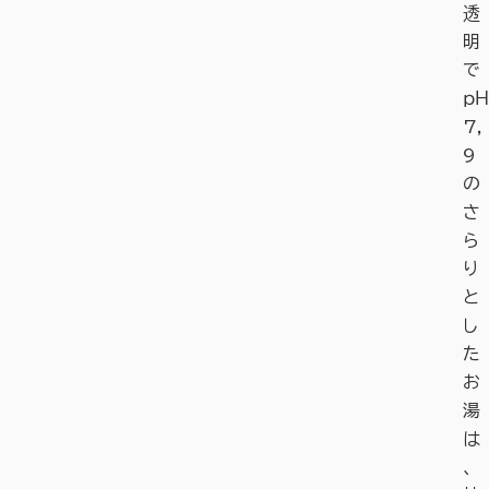
透
明
で
ｐＨ
7,
9
の
さ
ら
り
と
し
た
お
湯
は
、