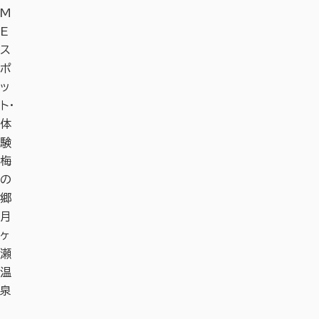
M
E
ス
ポ
ッ
ト・
体
験
梅
の
郷
月
ヶ
瀬
温
泉