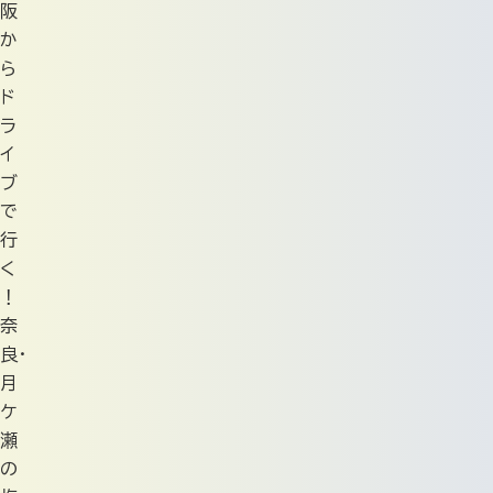
阪
か
ら
ド
ラ
イ
ブ
で
行
く
！
奈
良・
月
ケ
瀬
の