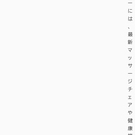
ー
に
は
、
最
新
マ
ッ
サ
ー
ジ
チ
ェ
ア
や
健
康