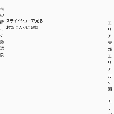
梅
の
スライドショーで見る
郷
エ
お気に入りに登録
月
リ
ヶ
ア
瀬
東
温
部
泉
エ
リ
ア
月
ヶ
瀬
カ
テ