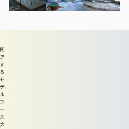
関
連
す
る
モ
デ
ル
コ
ー
ス
大