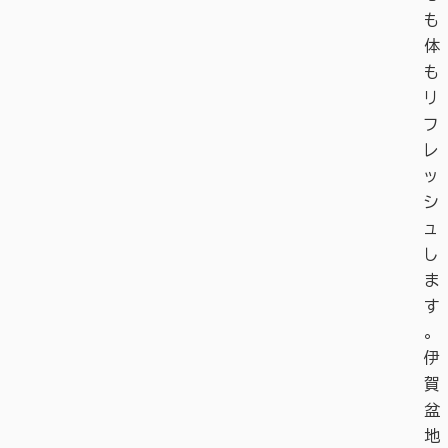
も
体
も
リ
フ
レ
ッ
シ
ュ
し
ま
す
。
伊
賀
盆
地