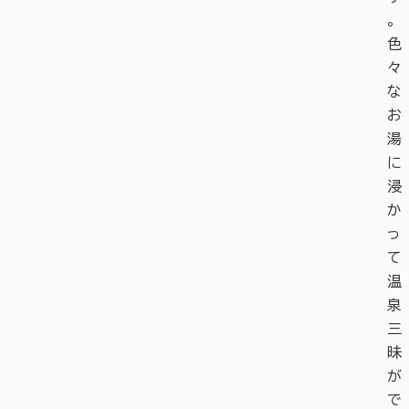
。
色
々
な
お
湯
に
浸
か
っ
て
温
泉
三
昧
が
で