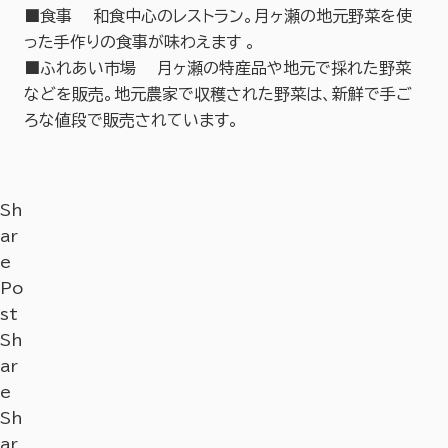
■食事 和食中心のレストラン。
月ヶ瀬の地元野菜を使
った手作りの食事が味わえます 。
■ふれあい市場 月ヶ瀬の特産品や地元で採れた野菜
などを販売。地元農家で収穫された野菜は、新鮮で手ご
ろな値段で販売されています。
Sh
ar
e
Po
st
Sh
ar
e
Sh
ar