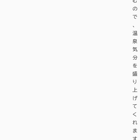
む
の
で
、
温
泉
気
分
を
盛
り
上
げ
て
く
れ
ま
す