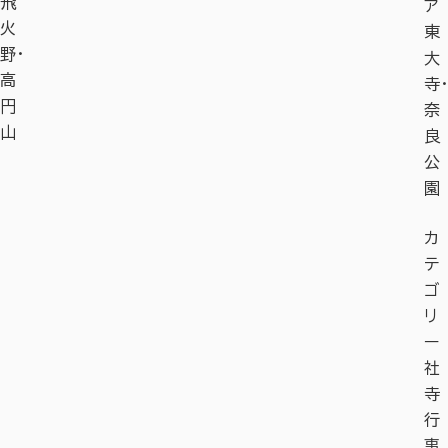
飛
ア
火
東
野・
大
高
寺・
円
奈
山
良
公
園
カ
テ
ゴ
リ
ー
社
寺
行
事