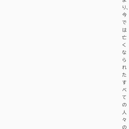
ま
り、
今
で
は
亡
く
な
ら
れ
た
す
べ
て
の
人
々
の