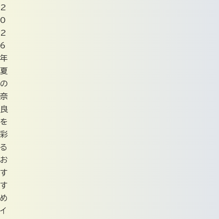
2
0
2
6
年
夏
の
奈
良
を
彩
る
お
す
す
め
イ