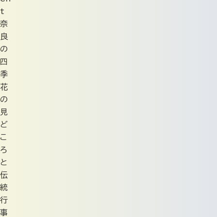
t
奈
良
の
四
季
花
の
見
ど
こ
ろ
と
伝
統
行
事