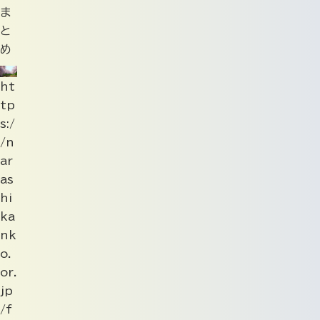
ま
と
め
ht
tp
s:/
/n
ar
as
hi
ka
nk
o.
or.
jp
/f