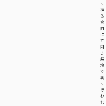
り
神
仏
合
同
に
て
同
じ
祭
壇
で
執
り
行
わ
れ