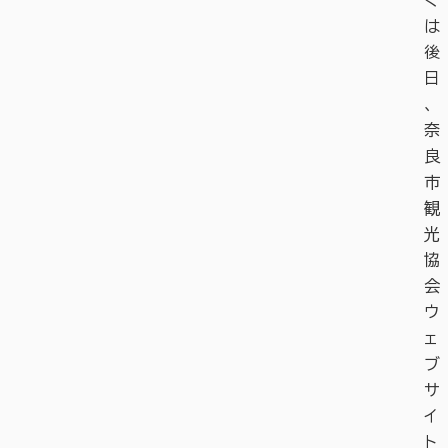
く
は
後
日
、
奈
良
市
観
光
協
会
ウ
ェ
ブ
サ
イ
ト