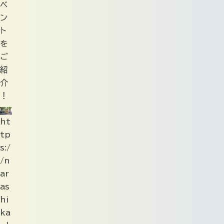
ベ
ン
ト
を
ご
紹
介
！
ht
tp
s:/
/n
ar
as
hi
ka