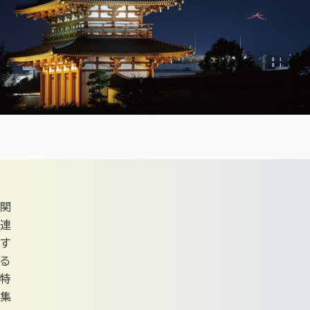
関
連
す
る
特
集