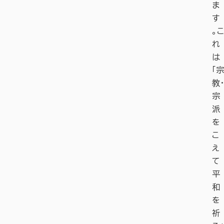
ま
す
。こ
れ
は
「宗
教・
宗
派
を
こ
え
て
平
和
を
祈