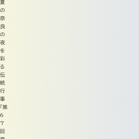
夏
の
奈
良
の
夜
を
彩
る
伝
統
行
事
「第
6
7
回