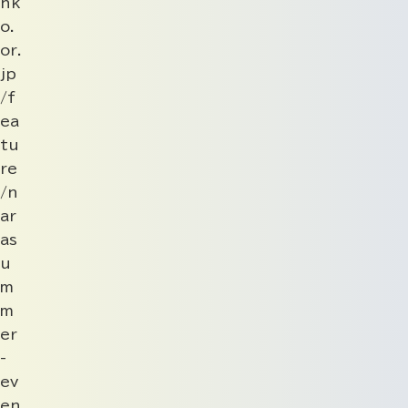
nk
o.
or.
jp
/f
ea
tu
re
/n
ar
as
u
m
m
er
-
ev
en