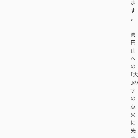
ま
す
。
高
円
山
へ
の
「大
」の
字
の
点
火
に
先