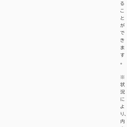
る
こ
と
が
で
き
ま
す
。
※
状
況
に
よ
り、
内