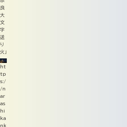
奈
良
大
文
字
送
り
火」
ht
tp
s:/
/n
ar
as
hi
ka
nk