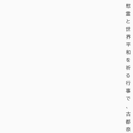
慰
霊
と
世
界
平
和
を
祈
る
行
事
で
、
古
都
奈