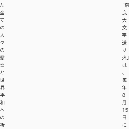
た
「奈
全
良
て
大
の
文
人
字
々
送
の
り
慰
火」
霊
は
と
、
世
毎
界
年
平
8
和
月
へ
15
の
日
祈
に