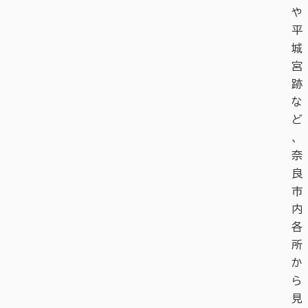
や
平
城
宮
跡
な
ど
、
奈
良
市
内
各
所
か
ら
見