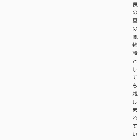
良
の
夏
の
風
物
詩
と
し
て
も
親
し
ま
れ
て
い