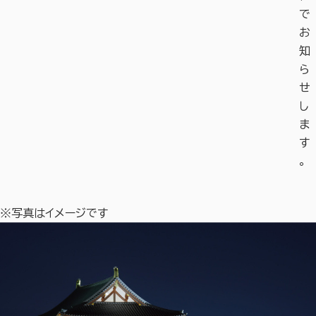
で
お
知
ら
せ
し
ま
す
。
※写真はイメージです