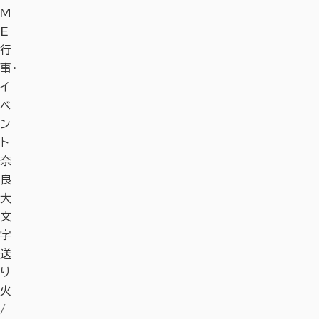
M
E
行
事・
イ
ベ
ン
ト
奈
良
大
文
字
送
り
火
/