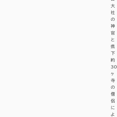
大
社
の
神
官
と
県
下
約
30
ヶ
寺
の
僧
侶
に
よ