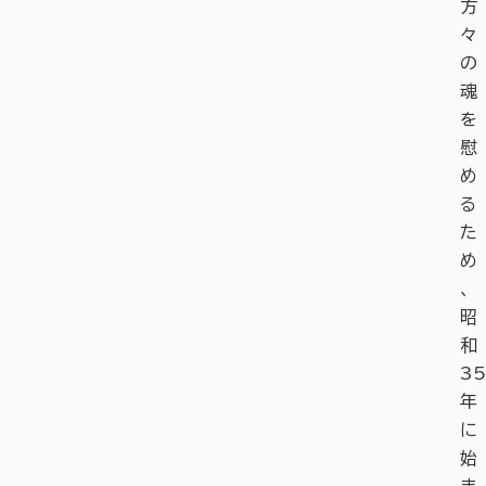
方
々
の
魂
を
慰
め
る
た
め
、
昭
和
35
年
に
始