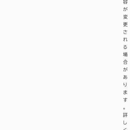
容
が
変
更
さ
れ
る
場
合
が
あ
り
ま
す
。
詳
し