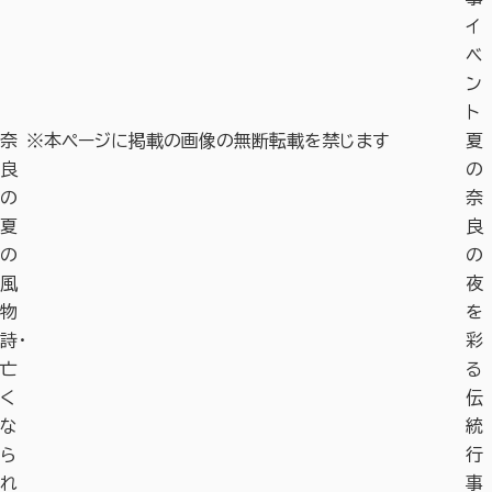
イ
ベ
ン
ト
奈
※本ページに掲載の画像の無断転載を禁じます
夏
良
の
の
奈
夏
良
の
の
風
夜
物
を
詩・
彩
亡
る
く
伝
な
統
ら
行
れ
事