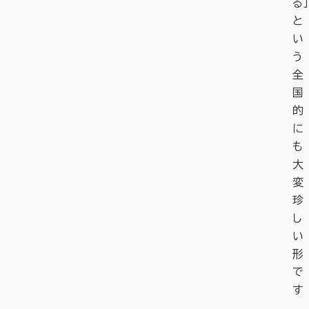
る」
と
い
う
全
国
的
に
も
大
変
珍
し
い
形
で
す
。