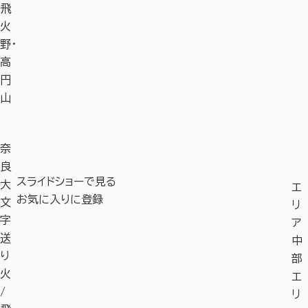
飛
火
野・
高
円
山
奈
良
スライドショーで見る
大
エ
お気に入りに登録
文
リ
字
ア
送
中
り
部
火
エ
/
リ