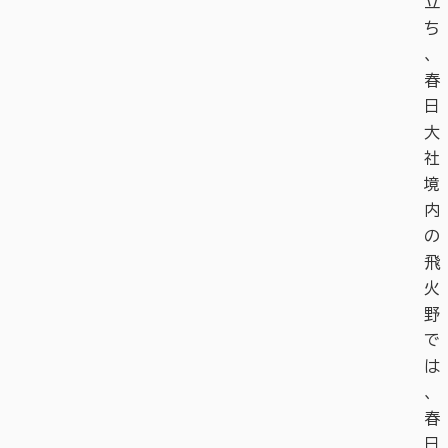
立
ち
、
春
日
大
社
境
内
の
飛
火
野
で
は
、
春
日