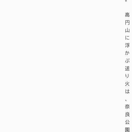
高
円
山
に
浮
か
ぶ
送
り
火
は
、
奈
良
公
園