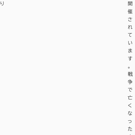
り
開
催
さ
れ
て
い
ま
す
。
戦
争
で
亡
く
な
っ
た