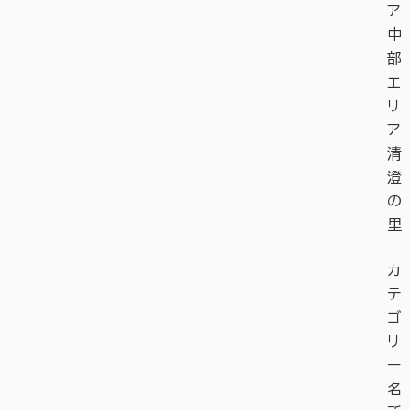
ア
中
部
エ
リ
ア
清
澄
の
里
カ
テ
ゴ
リ
ー
名