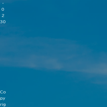
-
0
2
30
Co
py
rig