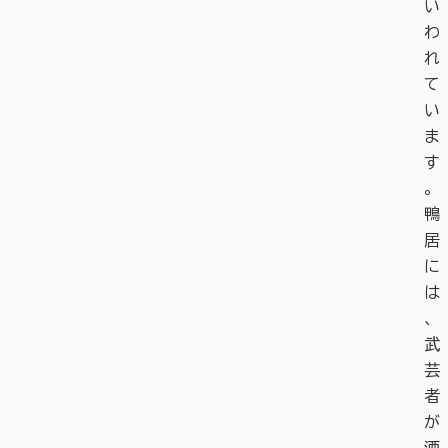
い
わ
れ
て
い
ま
す
。
鴨
居
に
は
、
武
芸
者
が