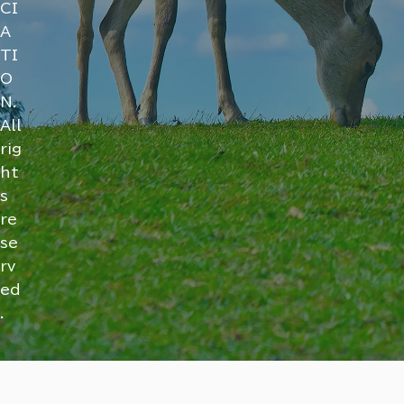
CI
A
TI
O
N.
All
rig
ht
s
re
se
rv
ed
.