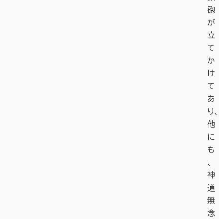
砲
が
立
て
か
け
て
あ
り、
他
に
も
、
神
道
無
念