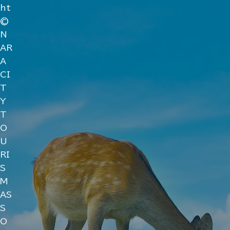
ht
©
N
AR
A
CI
T
Y
T
O
U
RI
S
M
AS
S
O