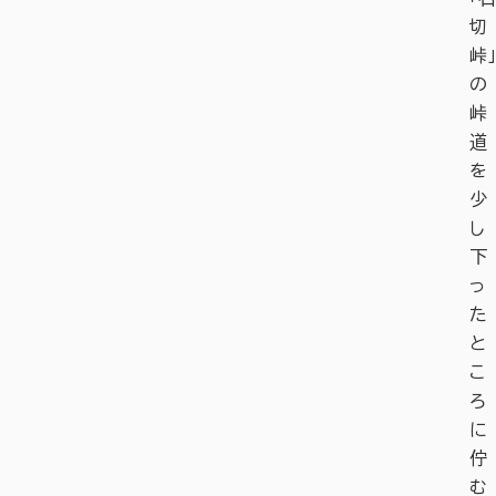
切
峠」
の
峠
道
を
少
し
下
っ
た
と
こ
ろ
に
佇
む