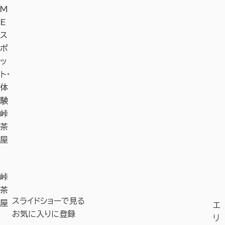
M
E
ス
ポ
ッ
ト・
体
験
峠
茶
屋
峠
茶
スライドショーで見る
屋
エ
お気に入りに登録
リ