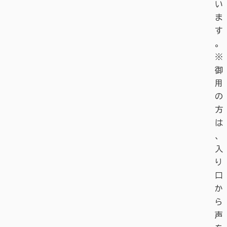
い
ま
す
。
※
御
用
の
方
は
、
入
り
口
か
ら
声