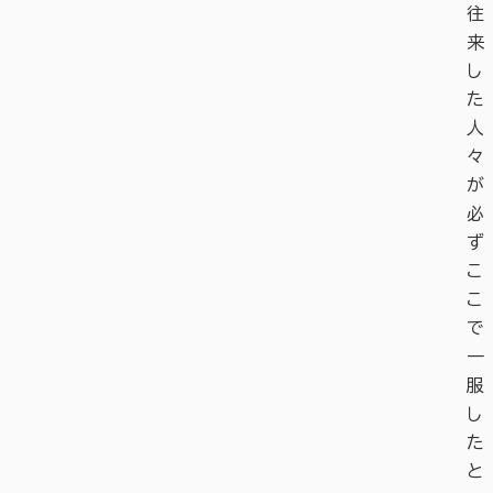
往
来
し
た
人
々
が
必
ず
こ
こ
で
一
服
し
た
と