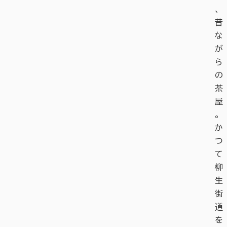
、
昔
な
が
ら
の
茶
屋
。
か
つ
て
柳
生
街
道
を