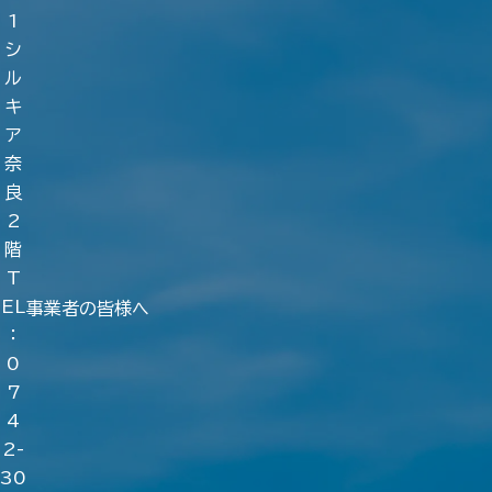
1
シ
ル
キ
ア
奈
良
2
階
T
EL
事業者の皆様へ
：
0
7
4
2-
30