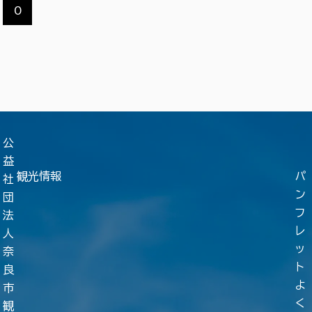
0
公
益
観光情報
パ
社
ン
団
フ
法
レ
人
ッ
奈
ト
良
よ
市
く
観