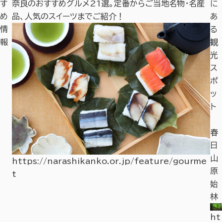
す
奈良のおすすめグルメ21選。定番からご当地名物・名産
奈
に
め
品、人気のスイーツまでご紹介！
や
あ
情
る
報
観
光
ス
ポ
ッ
ト
不
春
空
日
院
山
https://narashikanko.or.jp/feature/gourme
原
t
ht
始
tp
林
s:/
i3
ht
/n