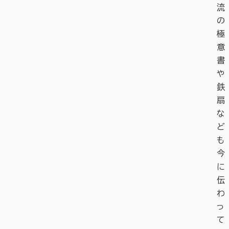
流
の
極
意
書
や
鉄
扇
な
ど
も
今
に
伝
わ
っ
て