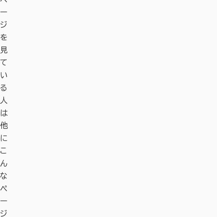
ー
ジ
を
見
て
い
る
人
は
他
に
こ
ん
な
ペ
ー
ジ