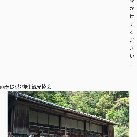
を
か
け
て
く
だ
さ
い
。
画像提供：柳生観光協会