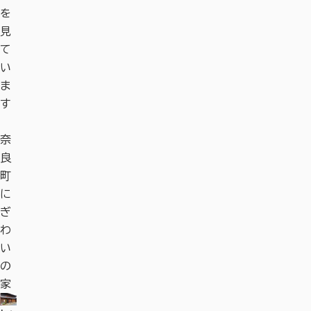
を
見
て
い
ま
す
奈
史
正
バ
奈
一
奈
ロ
奈
航
奈
史
正
バ
奈
一
奈
ロ
奈
良
跡
長
サ
良
刀
良
ー
良
空
良
跡
長
サ
良
刀
良
ー
良
町
元
ラ
の
石
国
タ
の
自
町
元
ラ
の
石
国
タ
の
に
頭
年
祭
お
立
ス
世
衛
に
頭
年
祭
お
立
ス
世
ht
ht
ぎ
塔
柳
り
す
博
ロ
界
隊
ぎ
塔
柳
り
す
博
ロ
界
tp
tp
わ
生
2
す
物
ー
遺
奈
わ
生
2
す
物
ー
遺
ht
s:/
ht
s:/
い
徳
0
め
館
ド
産
良
い
徳
0
め
館
ド
産
tp
/n
tp
/n
の
政
2
グ
四
「古
基
の
政
2
グ
四
「
s:/
ar
ht
s:/
ar
ht
家
碑
6
ル
ヶ
都
地
家
碑
6
ル
ヶ
都
/n
as
tp
/n
as
tp
（疱
／
メ
寺
奈
（疱
／
メ
寺
奈