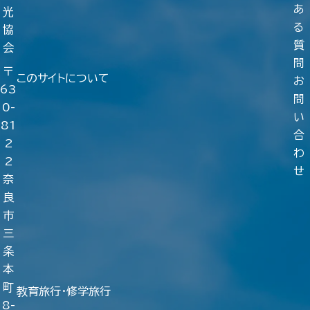
あ
光
る
協
質
会
問
〒
このサイトについて
お
63
問
0-
い
81
合
2
わ
2
せ
奈
良
市
三
条
本
町
教育旅行・修学旅行
8-