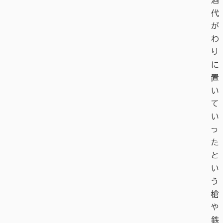
酒
代
が
わ
り
に
置
い
て
い
っ
た
と
い
う
槍
や
鉄