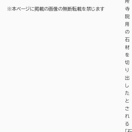
所
※本ページに掲載の画像の無断転載を禁じます
寺
院
用
の
石
材
を
切
り
出
し
た
と
さ
れ
る
「石