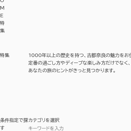
O
M
E
特
集
特集
1000年以上の
歴史を持つ、
古都奈良の
魅力を
お
定番の過ごし方や
ディープな
楽しみ方
だけでなく、
あなたの旅の
ヒントが
きっと
見つかります。
条件指定で探
カテゴリを選択
す