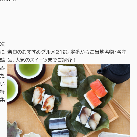
次
で徹
に
奈良のおすすめグルメ21選。定番からご当地名物・名産
奈
読
品、人気のスイーツまでご紹介！
や
み
た
い
特
集