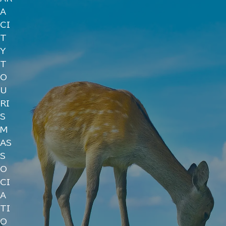
A
CI
T
Y
T
O
U
RI
S
M
AS
S
O
CI
A
TI
O