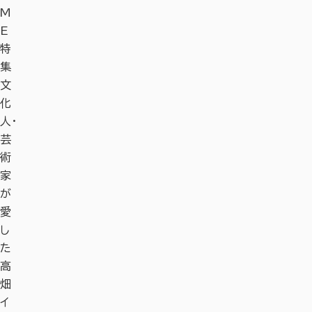
M
E
特
集
文
化
人・
芸
術
家
が
愛
し
た
高
畑
イ