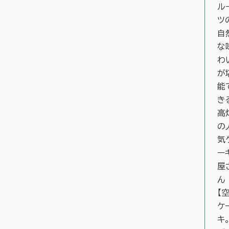
ル
ツ
自
な
わ
が
能
き
高
の
気
ー
屋
ん
【
ケ
キ。