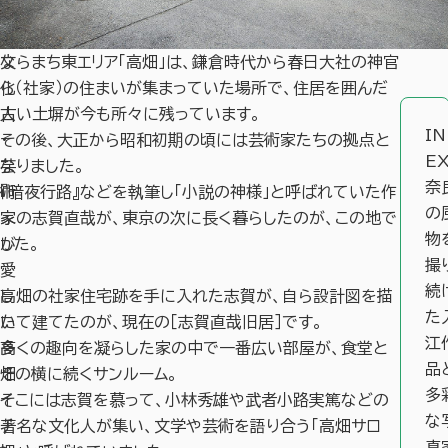
文
ならまち東エリア「高畑」は、鎌倉時代から春日大社の神官
化
ら（社家）の住まいが集まっていた場所で、住居を囲んだ
人
古い土塀が今も所々に残っています。
I
・
その後、大正から昭和初期の頃には芸術家たちの拠点と
E
芸
なりました。
奈
術
『暗夜行路』などを執筆し「小説の神様」と呼ばれていた作
の
家
家の志賀直哉が、東京の次に長く暮らしたのが、この地で
物
が
した。
撮
愛
続
し
高畑の社家住宅跡を手に入れた志賀が、自ら設計図を描
た
た
いて建てたのが、現在の［志賀直哉旧居］です。
江
高
多くの趣向を凝らした家の中で一番広い部屋が、食堂と
品
畑
その横に続くサンルーム。
多
イ
そこには志賀を慕って、小林秀雄や武者小路実篤などの
な
チ
著名な文化人が集い、文学や芸術を語り合う「高畑サロ
真