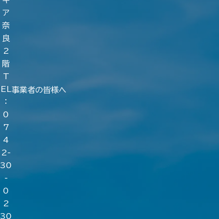
キ
ア
奈
良
2
階
T
EL
事業者の皆様へ
：
0
7
4
2-
30
-
0
2
30