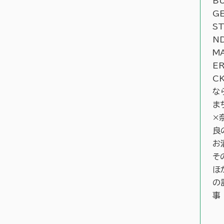
B
G
S
N
M
ER
CK
な
ま
×
良
お
そ
ほ
の
事