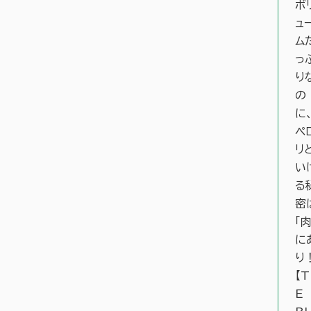
ボ
ュ
ム
っ
り
の
に
ペ
リ
い
る
密
「肉
に
り
【
E