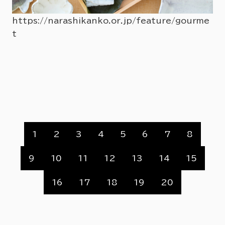
https://narashikanko.or.jp/feature/gourme
t
hi
ht
r
1
2
3
4
5
6
7
8
9
10
11
12
13
14
15
16
17
18
19
20