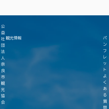
公
益
観光情報
パ
社
ン
団
フ
法
レ
人
ッ
奈
ト
良
よ
市
く
観
あ
光
る
協
質
会
問