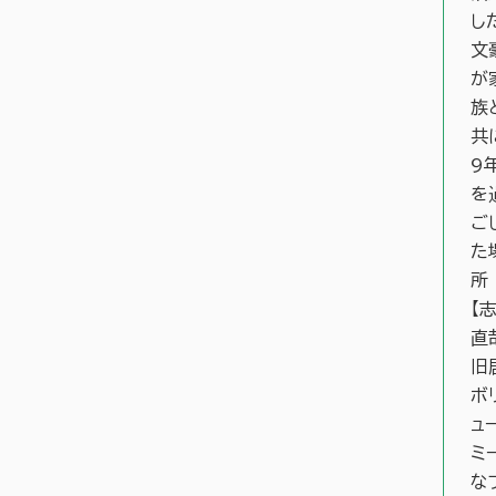
し
文
が
族
共
9
を
ご
た
所
【
直
旧
ボ
ュ
ミ
な