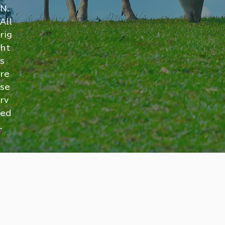
N.
All
rig
ht
s
re
se
rv
ed
.