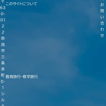
〒
このサイトについて
お
63
問
0-
い
81
合
2
わ
2
せ
奈
良
市
三
条
本
町
教育旅行・修学旅行
8-
1
シ
ル