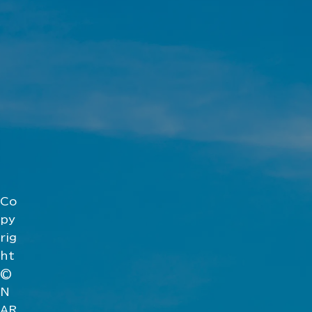
Co
py
rig
ht
©
N
AR