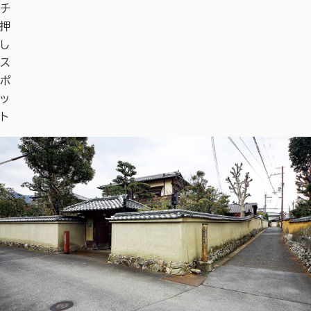
チ
押
し
ス
ポ
ッ
ト