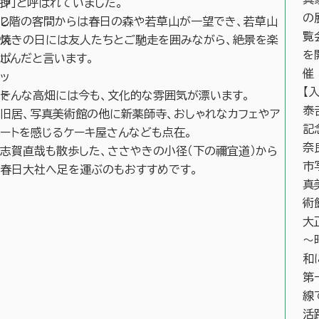
押
ン」と呼ばれていました。
の
し
2階の客間からは春日の森や若草山が一望でき、若草山
覧
ス
焼きの日には友人たちとご馳走を囲みながら、絶景を楽
を
ポ
しんだと言います。
催
ッ
【
ト
そんな高畑には今も、文化的な雰囲気が漂います。
泰
旧居、写真美術館の他に新薬師寺、おしゃれなカフェやア
記
ートを感じるケーキ屋さんなども点在。
奈
志賀直哉も散歩した、ささやきの小径（下の禰宜道）から
市
春日大社へ足を運ぶのもおすすめです。
真
術
大
～
和
第
線
活