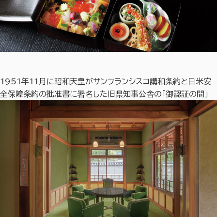
1951年11月に昭和天皇がサンフランシスコ講和条約と日米安
全保障条約の批准書に署名した旧県知事公舎の「御認証の間」