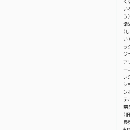
く
い
う）
紫
（
い
ラ
ジ
ア
ー
レ
シ
ン
テ
奈
（
良
知