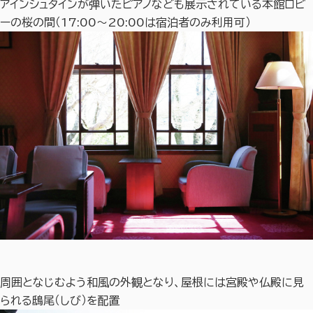
アインシュタインが弾いたピアノなども展示されている本館ロビ
ーの桜の間（17:00～20:00は宿泊者のみ利用可）
周囲となじむよう和風の外観となり、屋根には宮殿や仏殿に見
られる鴟尾（しび）を配置