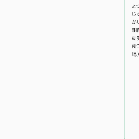
ょ
じ
か
細
研
所
場