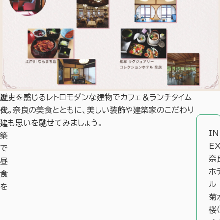
近
歴史を感じるレトロモダンな建物でカフェ＆ランチタイム
代
を。奈良の美食とともに、美しい装飾や建築家のこだわり
建
にも思いを馳せてみましょう。
I
築
E
で
奈
昼
ホ
食
ル
を
菊
楼