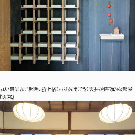
丸い窓に丸い照明、折上格（おりあげごう）天井が特徴的な部屋
『丸窓』