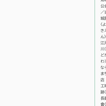
公
／
城
〈
き
ん〉
江
川
ど
わ
な
ま
店
工
跡
長
會