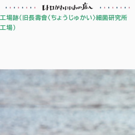
工場跡（旧長壽會〈ちょうじゅかい〉細菌研究所
工場）