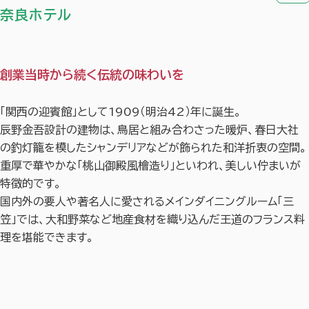
奈良ホテル
創業当時から続く伝統の味わいを
「関西の迎賓館」として1909（明治42）年に誕生。
辰野金吾
設計の建物は、鳥居と組み合わさった暖炉、
春日大社
の釣灯籠を模したシャンデリアなどが飾られた和洋折衷の空間。
重厚で華やかな「桃山御殿風檜造り」といわれ、美しい佇まいが
特徴的です。
国内外の要人や著名人に愛されるメインダイニングルーム「三
笠」では、
大和野菜
など地産食材を織り込んだ王道のフランス料
理を堪能できます。