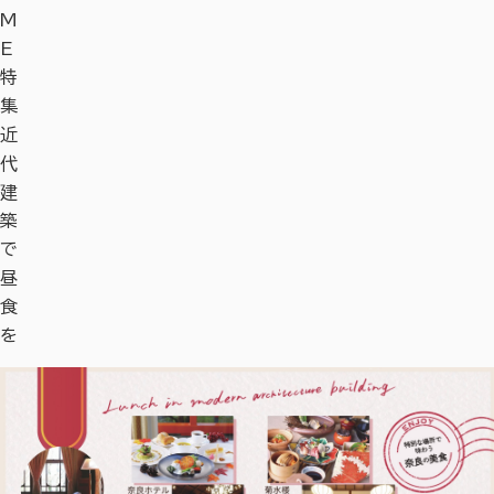
M
E
特
集
近
代
建
築
で
昼
食
を