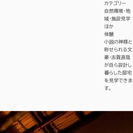
カテゴリー
自然環境・地
域・施設見学
ほか
体験
小説の神様と
称せられる文
豪・志賀直哉
が自ら設計し
暮らした邸宅
を見学できま
す。