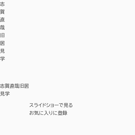
志
賀
直
哉
旧
居
見
学
志賀直哉旧居
見学
スライドショーで見る
お気に入りに登録