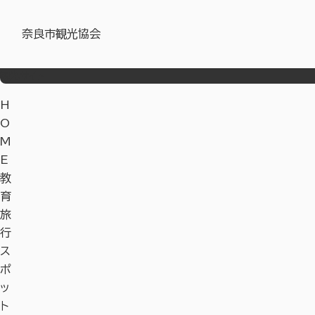
奈良市観光協会
観光サイト
H
O
M
E
教
育
旅
行
ス
ポ
ッ
ト