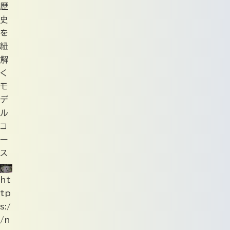
歴
史
を
紐
解
く
モ
デ
ル
コ
ー
ス
ht
tp
s:/
/n