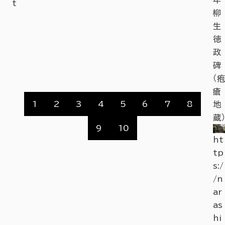
t
ht
柳
tp
生
s:/
徳
i3
/n
政
ht
ar
碑
r
as
（疱
hi
瘡
ka
1
2
3
4
5
6
7
8
地
nk
蔵）
9
10
o.
ht
or.
tp
jp
s:/
/s
/n
po
ar
t/
as
de
hi
tai