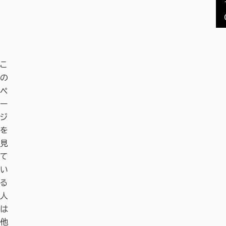
こ
の
ペ
ー
ジ
を
見
て
い
る
人
は
他