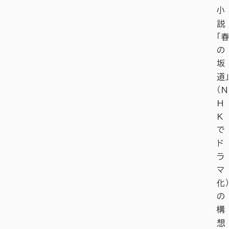
小
説
「春
の
坂
道」
（N
H
K
で
ド
ラ
マ
化）
の
構
想