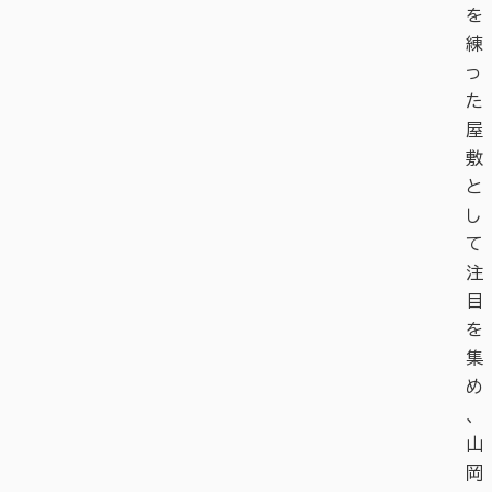
を
練
っ
た
屋
敷
と
し
て
注
目
を
集
め
、
山
岡