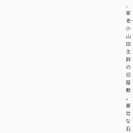
、
家
老・
小
山
田
主
鈴
の
旧
屋
敷
。
豪
壮
な
石