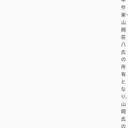
年
作
家・
山
岡
荘
八
氏
の
所
有
と
な
り、
山
岡
氏
の