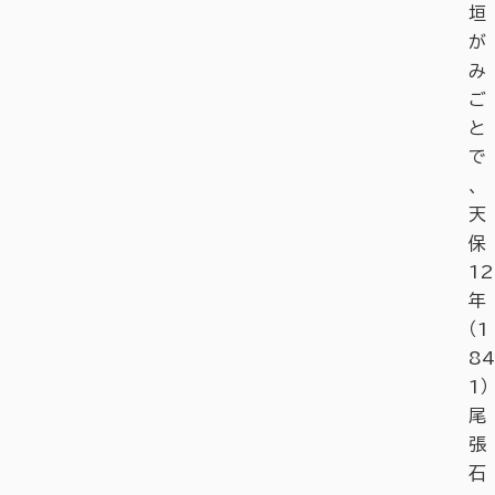
垣
が
み
ご
と
で
、
天
保
12
年
（1
84
1）
尾
張
石