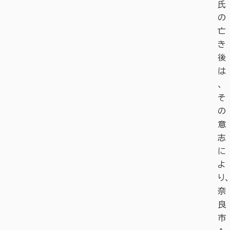
氏
の
亡
き
後
は
、
そ
の
意
志
に
よ
り、
奈
良
市