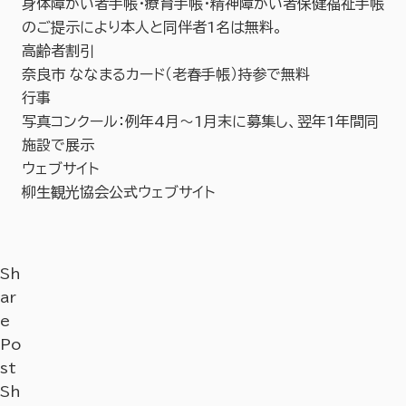
身体障がい者手帳・療育手帳・精神障がい者保健福祉手帳
のご提示により本人と同伴者1名は無料。
高齢者割引
奈良市 ななまるカード（老春手帳）持参で無料
行事
写真コンクール：例年4月～1月末に募集し、翌年1年間同
施設で展示
ウェブサイト
柳生観光協会公式ウェブサイト
Sh
ar
e
Po
st
Sh