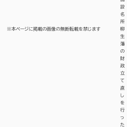
設
名
所
※本ページに掲載の画像の無断転載を禁じます
柳
生
藩
の
財
政
立
て
直
し
を
行
っ
た