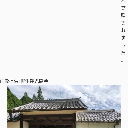
へ
寄
贈
さ
れ
ま
し
た
。
画像提供：柳生観光協会