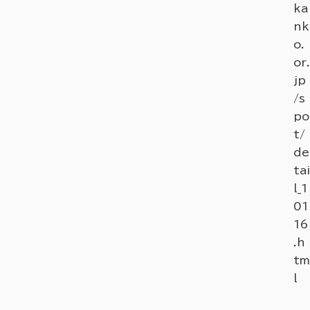
ka
l_1
nk
00
o.
3
or.
2.
jp
ht
/s
ml
po
t/
de
tai
l_1
01
16
.h
tm
l