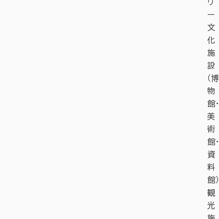
リ
ー
文
化
施
設
（博
物
館・
美
術
館・
資
料
館）
観
光
施