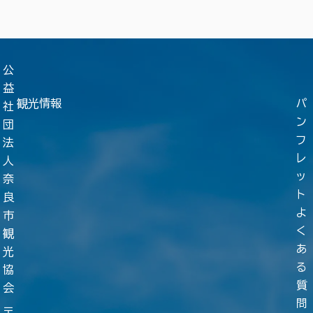
公
益
観光情報
パ
社
ン
団
フ
法
レ
人
ッ
奈
ト
良
よ
市
く
観
あ
光
る
協
質
会
問
〒