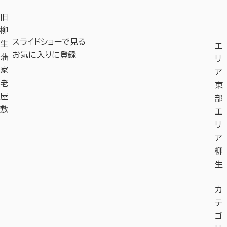
旧
柳
スライドショーで見る
生
エ
お気に入りに登録
藩
リ
家
ア
老
東
屋
部
敷
エ
リ
ア
柳
生
カ
テ
ゴ