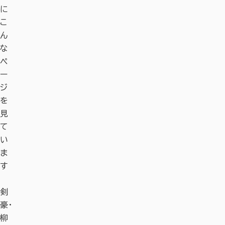
に
こ
ん
な
ペ
ー
ジ
を
見
て
い
ま
す
剣
奈
道
奈
名
香
平
浮
珠
吉
剣
奈
道
奈
名
香
平
浮
珠
豪・
良
の
良
勝
り
城
見
光
城
豪・
良
の
良
勝
り
城
見
光
柳
国
駅
の
月
た
宮
堂
忌
園
柳
国
駅
の
月
た
宮
堂
忌