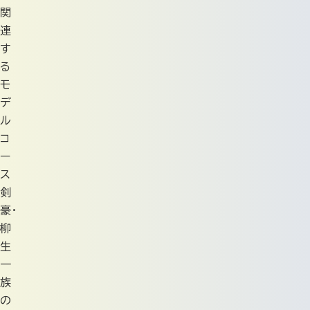
関
連
す
る
モ
デ
ル
コ
ー
ス
剣
豪・
柳
生
一
族
の