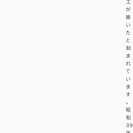
工
が
築
い
た
と
刻
ま
れ
て
い
ま
す
。
昭
和
39