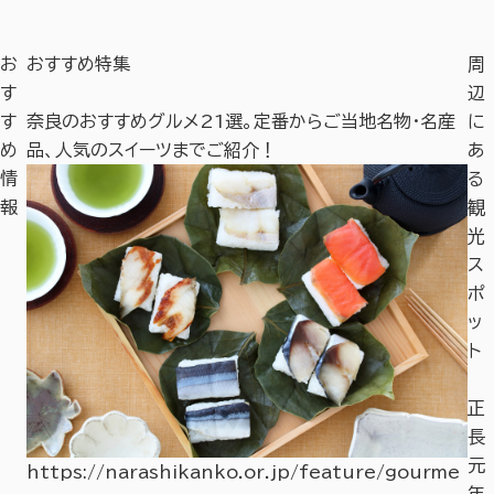
お
おすすめ特集
周
す
辺
す
奈良のおすすめグルメ21選。定番からご当地名物・名産
奈
に
め
品、人気のスイーツまでご紹介！
や
あ
情
る
報
観
光
ス
ポ
ッ
ト
円
正
成
長
寺
元
https://narashikanko.or.jp/feature/gourme
年