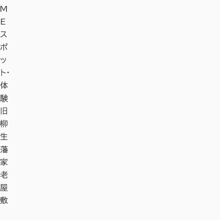
M
E
ス
ポ
ッ
ト・
体
験
旧
柳
生
藩
家
老
屋
敷