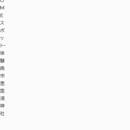
O
M
E
ス
ポ
ッ
ト・
体
験
南
市
恵
毘
須
神
社