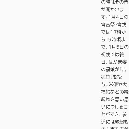
の時はその門
が開かれま
す。1月4日の
宵宮祭・宵戎
では17時か
ら19時頃ま
で、1月5日の
初戎では終
日、はかま姿
の福娘が「吉
兆笹」を授
与。米俵や大
福帳などの縁
起物を思い思
いにつけるこ
とができ、参
道には縁起も