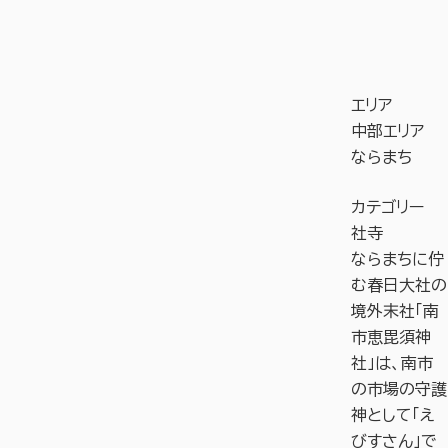
エリア
中部エリア
ならまち
カテゴリー
社寺
ならまちに佇
む春日大社の
境外末社「南
市恵毘須神
社」は、南市
の市場の守護
神として「え
びすさん」で