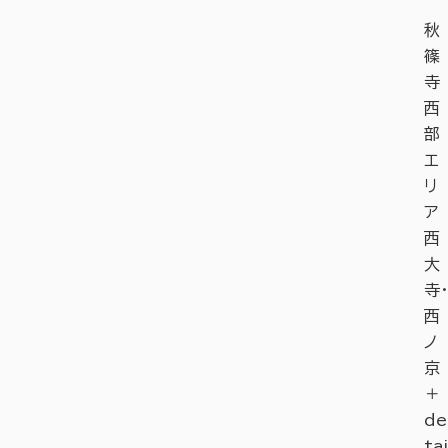
秋
篠
寺
西
部
エ
リ
ア
西
大
寺・
西
ノ
京
＋
de
tai