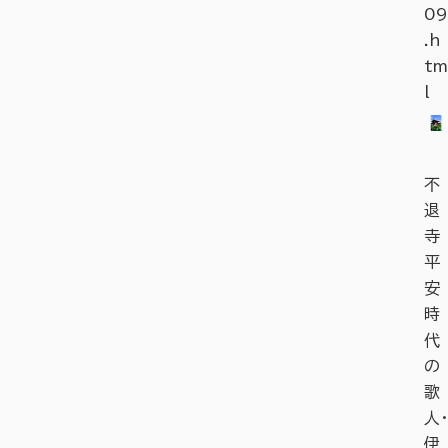
09
.h
tm
l
不
退
寺
平
安
時
代
の
歌
人・
伊