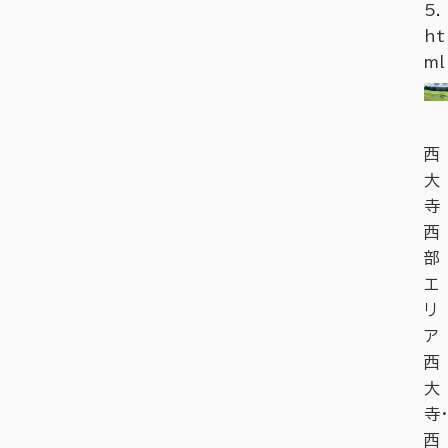
5.
ht
ml
西
大
寺
西
部
エ
リ
ア
西
大
寺・
西