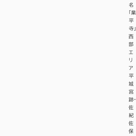
名
「業
平
寺」
西
部
エ
リ
ア
平
城
宮
跡・
佐
紀
佐
保