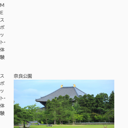
M
E
ス
ポ
ッ
ト・
体
験
ス
奈良公園
奈良国
ポ
ッ
ト・
体
験