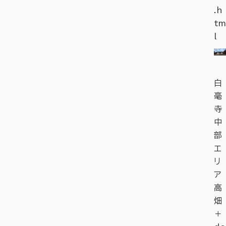
.h
tm
l
白
毫
寺
中
部
エ
リ
ア
高
畑
＋