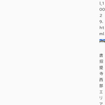
l_1
00
2
9.
ht
ml
唐
招
提
寺
西
部
エ
リ
ア