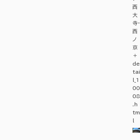
西
大
寺・
西
ノ
京
＋
de
tai
l_1
00
08
.h
tm
l