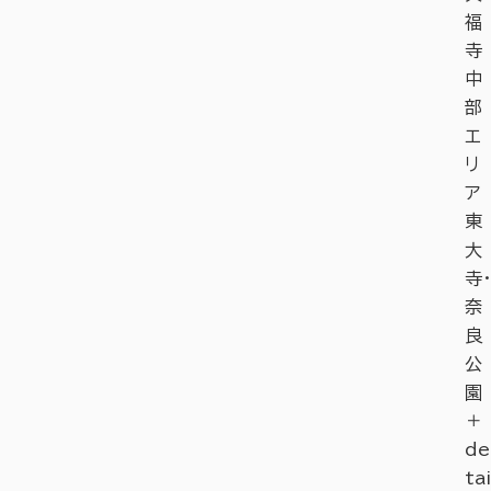
福
寺
中
部
エ
リ
ア
東
大
寺・
奈
良
公
園
＋
de
tai