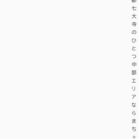
七
大
寺
の
ひ
と
つ
中
部
エ
リ
ア
な
ら
ま
ち
＋