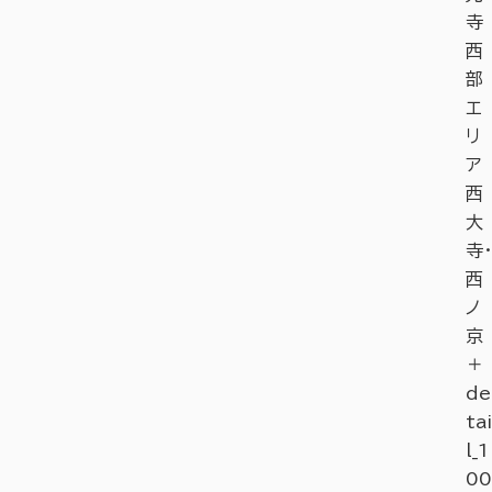
寺
西
部
エ
リ
ア
西
大
寺・
西
ノ
京
＋
de
tai
l_1
00