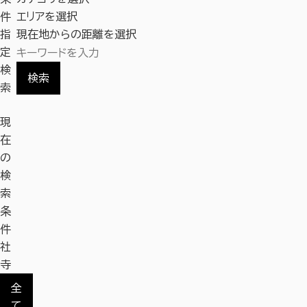
件
エリアを選択
指
現在地からの距離を選択
定
検
検索
索
現
在
の
検
索
条
件
社
寺
全
て