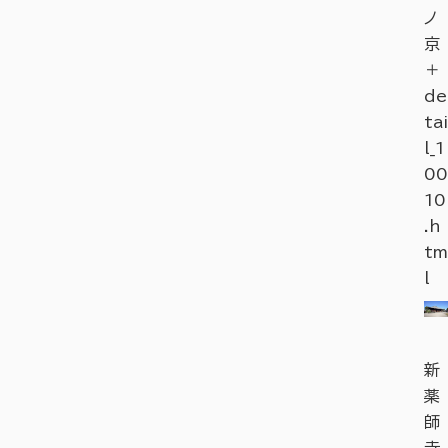
ノ
京
＋
de
tai
l_1
00
10
.h
tm
l
新
薬
師
寺