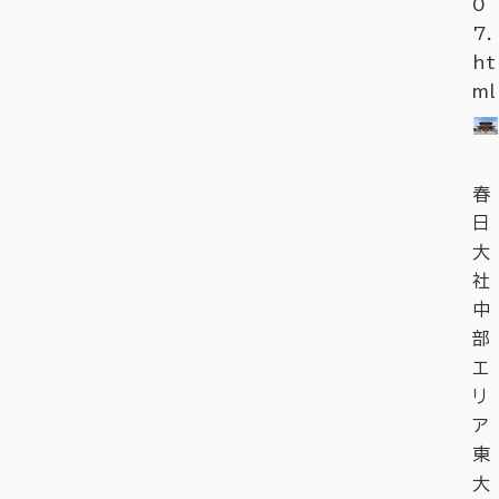
0
7.
ht
ml
春
日
大
社
中
部
エ
リ
ア
東
大