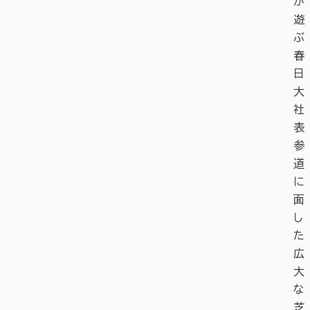
が
遊
ぶ
春
日
大
社
表
参
道
に
面
し
た
広
大
な
芝