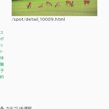
/spot/detail_10089.html
/spot
ス
ポ
ッ
ト
体
験
予
約
条
カテゴリを選択