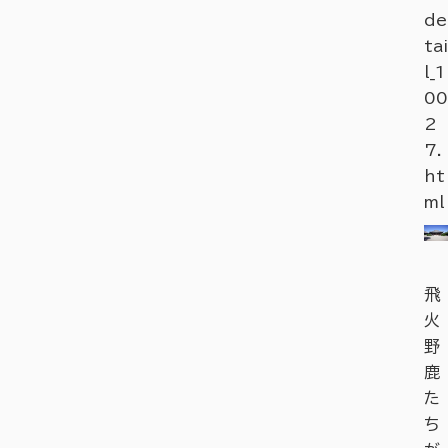
de
tai
l_1
00
2
7.
ht
ml
飛
火
野
鹿
た
ち