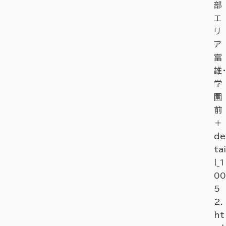
部
エ
リ
ア
富
雄・
学
園
前
＋
de
tai
l_1
00
5
2.
ht