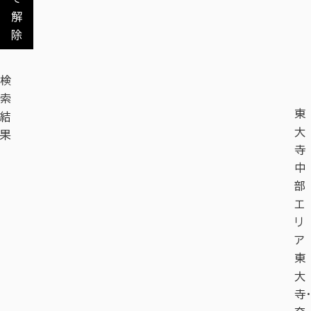
解
除
検
索
東
結
大
果
寺
中
部
エ
リ
ア
東
大
寺・