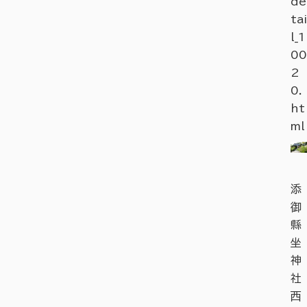
de
tai
l_1
00
2
0.
ht
ml
添
御
縣
坐
神
社
西