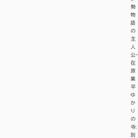
勢
物
語
の
主
人
公・
在
原
業
平
ゆ
か
り
の
寺:
別