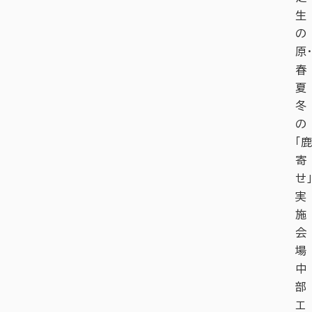
生
の
原・
春
夏
冬
の
「鹿
寄
せ」
実
施
会
場
中
部
エ