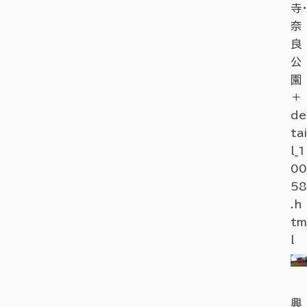
寺・
奈
良
公
園
＋
de
tai
l_1
00
58
.h
tm
l
興