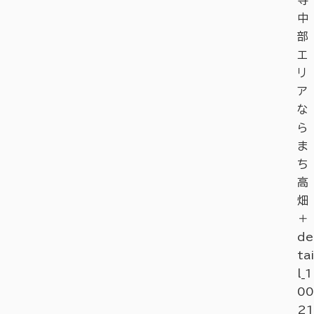
中
部
エ
リ
ア
な
ら
ま
ち
高
畑
＋
de
tai
l_1
00
21