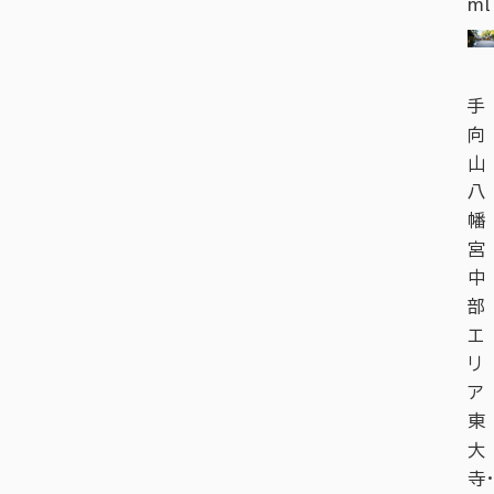
ml
手
向
山
八
幡
宮
中
部
エ
リ
ア
東
大
寺・