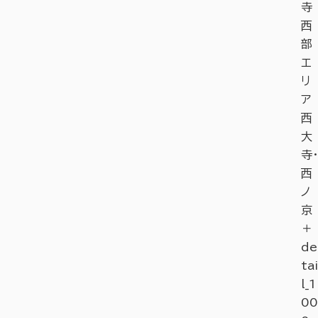
寺
西
部
エ
リ
ア
西
大
寺・
西
ノ
京
＋
de
tai
l_1
00