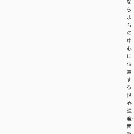
な
ら
ま
ち
の
中
心
に
位
置
す
る
世
界
遺
産・
南
都