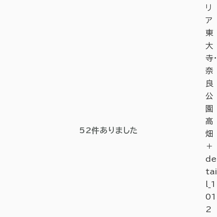
リ
ア
東
大
寺・
奈
良
公
園
高
52
件ありました
畑
＋
de
tai
l_1
01
2