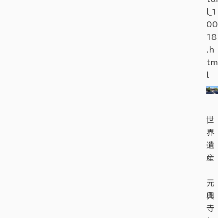
l_1
00
18
.h
tm
l
世
界
遺
産
元
興
寺