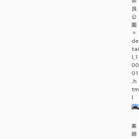
奈
良
公
園
＋
de
tai
l_1
00
01
.h
tm
l
薬
師