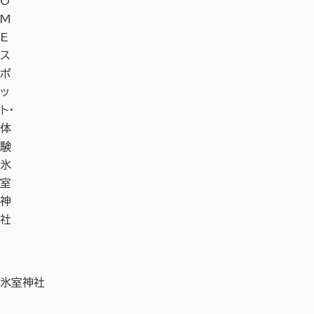
O
M
E
ス
ポ
ッ
ト・
体
験
氷
室
神
社
氷室神社