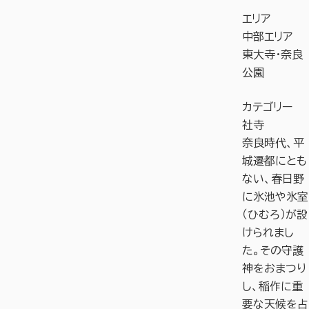
エリア
中部エリア
東大寺・奈良
公園
カテゴリー
社寺
奈良時代、平
城遷都にとも
ない、春日野
に氷池や氷室
（ひむろ）が設
けられまし
た。その守護
神をおまつり
し、稲作に重
要な天候を占