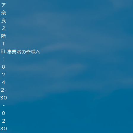
ア
奈
良
2
階
T
EL
事業者の皆様へ
：
0
7
4
2-
30
-
0
2
30