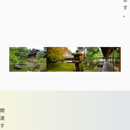
ま
す
。
関
連
す