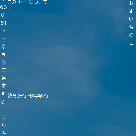
このサイトについて
お
63
問
0-
い
81
合
2
わ
2
せ
奈
良
市
三
条
本
町
教育旅行・修学旅行
8-
1
シ
ル
キ