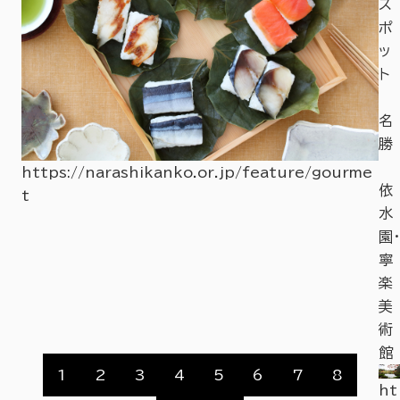
ス
ポ
ッ
ト
飛
名
火
勝
野
https://narashikanko.or.jp/feature/gourme
依
t
ht
水
tp
園・
s:/
寧
i3
/n
楽
ht
ar
美
r
as
術
hi
館
ka
1
2
3
4
5
6
7
8
ht
nk