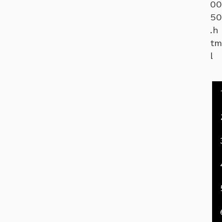
00
50
.h
tm
l