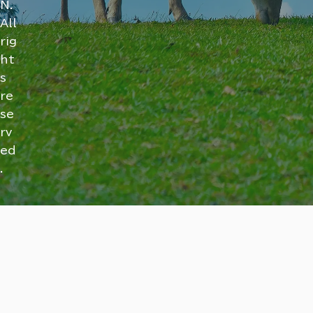
N.
All
rig
ht
s
re
se
rv
ed
.