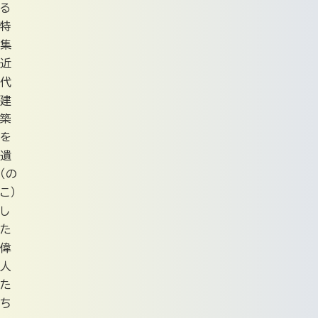
る
特
集
近
代
建
築
を
遺
（の
こ）
し
た
偉
人
た
ち