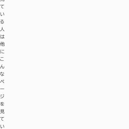
て
い
る
人
は
他
に
こ
ん
な
ペ
ー
ジ
を
見
て
い