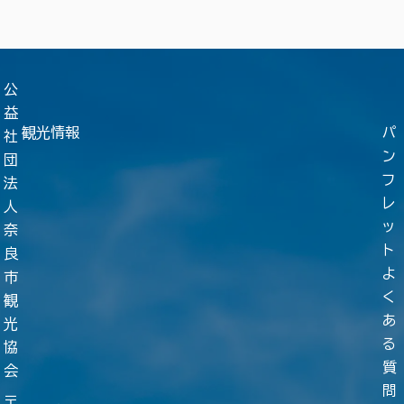
公
益
観光情報
パ
社
ン
団
フ
法
レ
人
ッ
奈
ト
良
よ
市
く
観
あ
光
る
協
質
会
問
〒