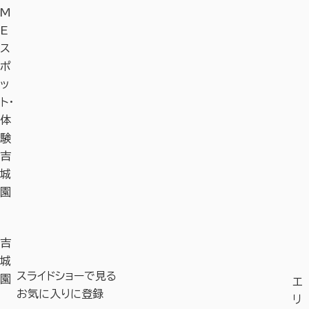
M
E
ス
ポ
ッ
ト・
体
験
吉
城
園
吉
城
スライドショーで見る
園
エ
お気に入りに登録
リ