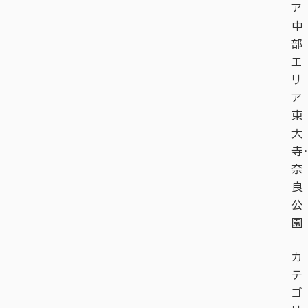
ア
中
部
エ
リ
ア
東
大
寺・
奈
良
公
園
カ
テ
ゴ