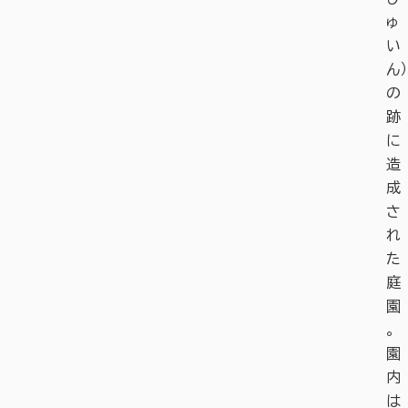
ゅ
い
ん）
の
跡
に
造
成
さ
れ
た
庭
園
。
園
内
は