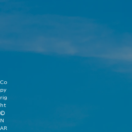
Co
py
rig
ht
©
N
AR