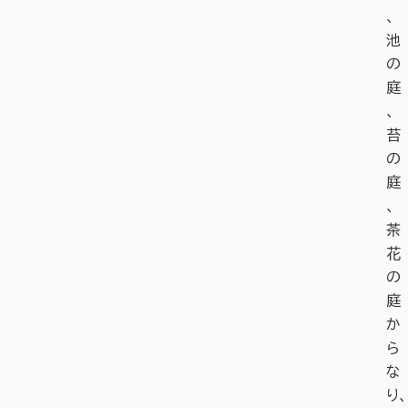
、
池
の
庭
、
苔
の
庭
、
茶
花
の
庭
か
ら
な
り、