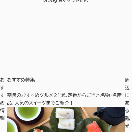
Googleマップを開く
お
おすすめ特集
周
す
辺
す
奈良のおすすめグルメ21選。定番からご当地名物・名産
奈
に
め
品、人気のスイーツまでご紹介！
や
あ
情
る
報
観
光