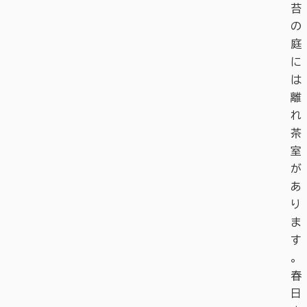
苔
の
庭
に
は
離
れ
茶
室
が
あ
り
ま
す
。
春
日