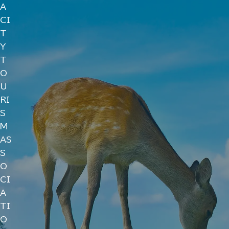
A
CI
T
Y
T
O
U
RI
S
M
AS
S
O
CI
A
TI
O