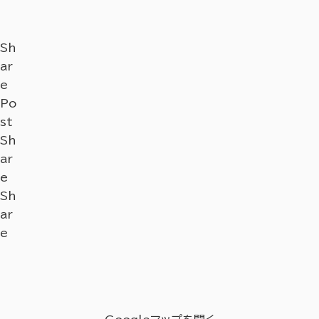
Sh
ar
e
Po
st
Sh
ar
e
Sh
ar
e