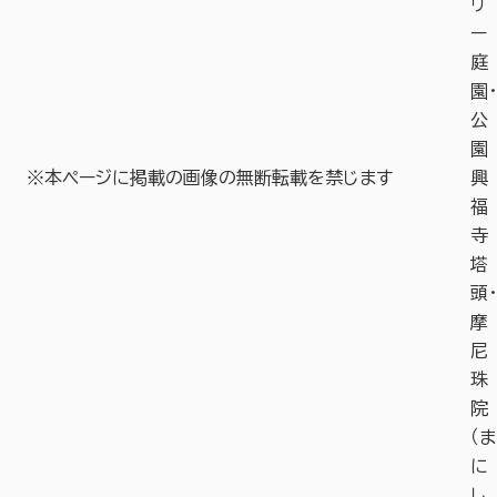
リ
ー
庭
園・
公
園
※本ページに掲載の画像の無断転載を禁じます
興
福
寺
塔
頭・
摩
尼
珠
院
（ま
に
し