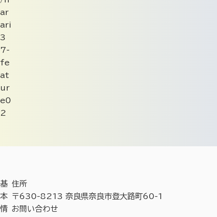
ar
ari
3
7-
fe
at
ur
e0
2
基
住所
本
〒630-8213 奈良県奈良市登大路町60-1
情
お問い合わせ