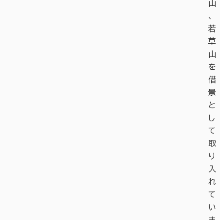
山
、
若
草
山
を
借
景
と
し
て
取
り
入
れ
て
い