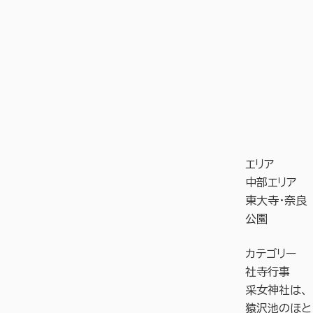
エリア
中部エリア
東大寺・奈良
公園
カテゴリー
社寺行事
采女神社は、
猿沢池のほと