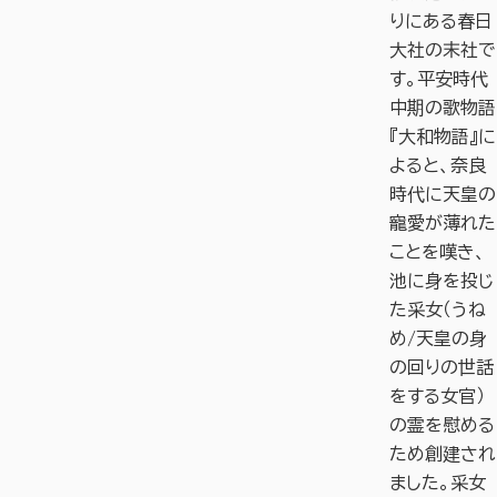
りにある春日
大社の末社で
す。平安時代
中期の歌物語
『大和物語』に
よると、奈良
時代に天皇の
寵愛が薄れた
ことを嘆き、
池に身を投じ
た采女（うね
め/天皇の身
の回りの世話
をする女官）
の霊を慰める
ため創建され
ました。采女