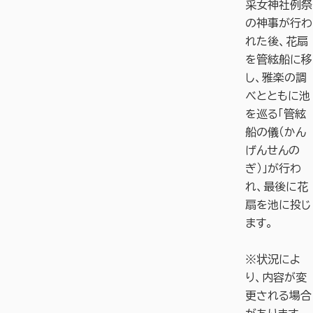
采女神社例祭
の神事が行わ
れた後、花扇
を管絃船に移
し、雅楽の調
べとともに池
を巡る「管絃
船の儀（かん
げんせんの
ぎ）」が行わ
れ、最後に花
扇を池に投じ
ます。
※状況によ
り、内容が変
更される場合