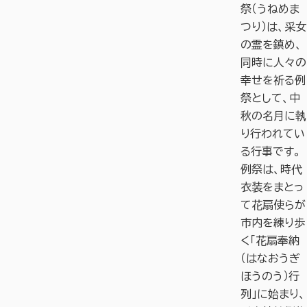
祭（うねめま
つり）は、采女
の霊を鎮め、
同時に人々の
幸せを祈る例
祭として、中
秋の名月に執
り行われてい
る行事です。
例祭は、時代
衣装をまとっ
て花扇使らが
市内を練り歩
く「花扇奉納
（はなおうぎ
ほうのう）行
列」に始まり、