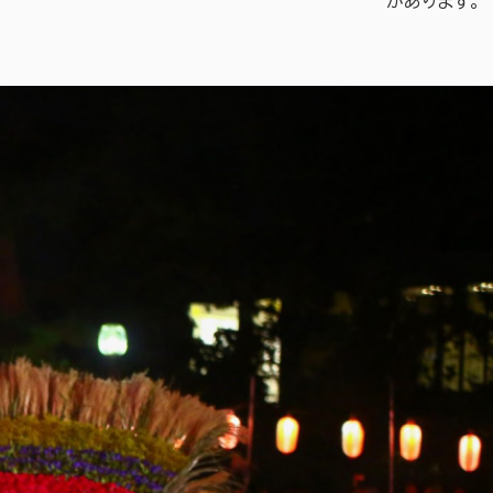
があります。