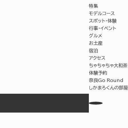
特集
モデルコース
スポット・体験
行事・イベント
グルメ
お土産
宿泊
アクセス
ちゃちゃちゃ大和茶
体験予約
奈良Go Round
しかまろくんの部屋