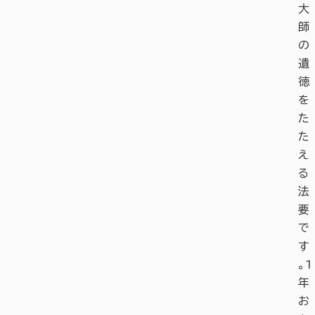
大
師
の
遺
徳
を
た
た
え
る
法
要
で
す
。1
年
お