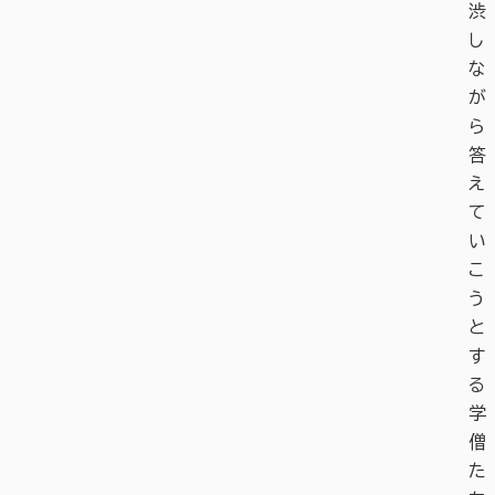
渋
し
な
が
ら
答
え
て
い
こ
う
と
す
る
学
僧
た