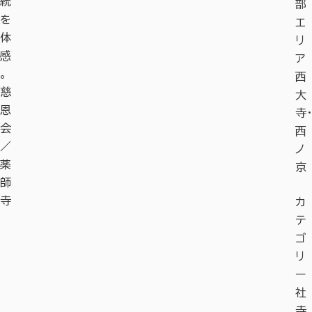
統
部
を
エ
体
リ
感
ア
。
西
慈
大
恩
寺・
会
西
／
ノ
薬
京
師
寺
カ
テ
ゴ
リ
ー
社
寺