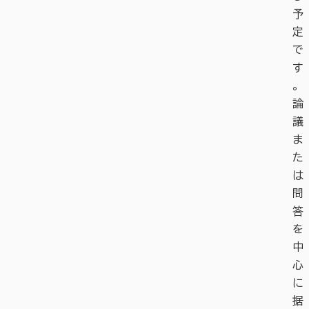
予
定
で
す
。
論
議
ま
た
は
問
答
を
中
心
に
据