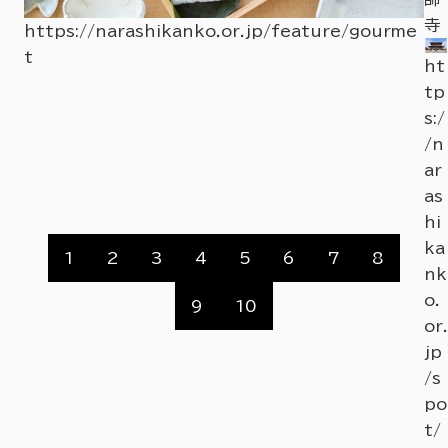
宮
寺
https://narashikanko.or.jp/feature/gourme
い
t
ht
ざ
tp
な
s:/
い
i3
/n
館
ht
ar
r
as
ht
hi
tp
ka
s:/
1
2
3
4
5
6
7
8
nk
/n
o.
9
10
ar
or.
as
jp
hi
/s
ka
po
nk
t/
o.