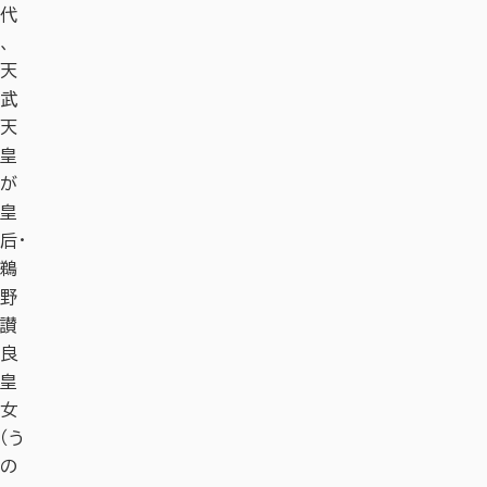
代
、
天
武
天
皇
が
皇
后・
鵜
野
讃
良
皇
女
（う
の