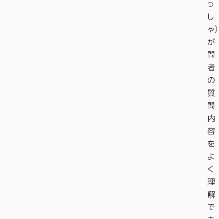
っ
し
ゃ）
が
問
者
の
質
問
内
容
を
よ
く
理
解
で