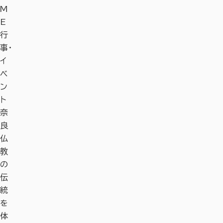
M
E
行
事・
イ
ベ
ン
ト
奈
良
仏
教
の
伝
統
を
体