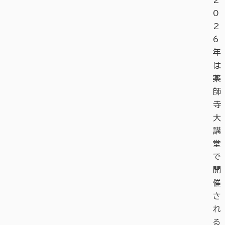
2
0
2
6
年
は
薬
師
寺
大
講
堂
で
開
催
さ
れ
る