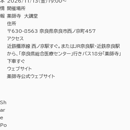
本
2026/11/13（金）19:00～
情
開催場所
報
薬師寺 大講堂
住所
〒630-8563 奈良県奈良市西ノ京町457
アクセス
近鉄橿原線 西ノ京駅すぐ。またはJR奈良駅・近鉄奈良駅
から、「奈良県総合医療センター」行きバス18分「薬師寺」
下車すぐ
ウェブサイト
薬師寺公式ウェブサイト
Sh
ar
e
Po