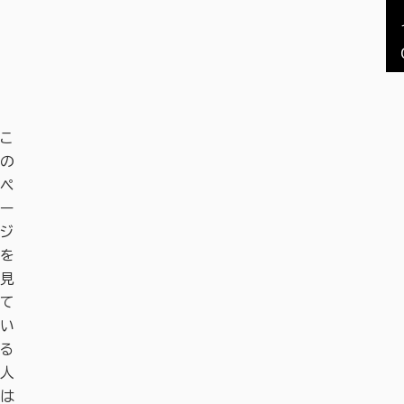
こ
の
ペ
ー
ジ
を
見
て
い
る
人
は