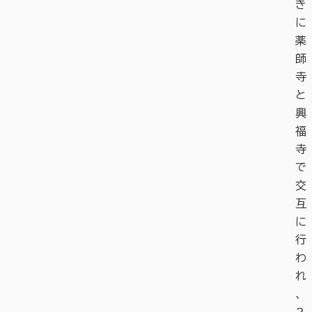
き
に
薬
師
寺
と
興
福
寺
で
交
互
に
行
わ
れ
、