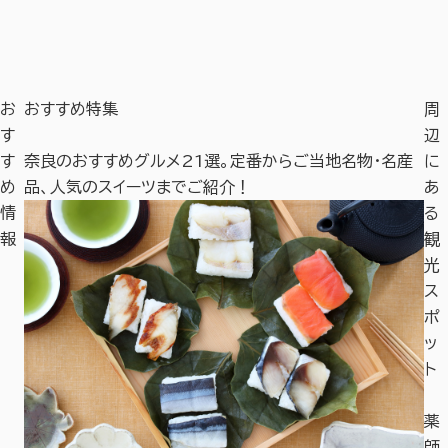
お
おすすめ特集
周
す
辺
す
奈良のおすすめグルメ21選。定番からご当地名物・名産
奈
に
め
品、人気のスイーツまでご紹介！
や
あ
情
る
報
観
光
ス
ポ
ッ
ト
平
薬
城
師