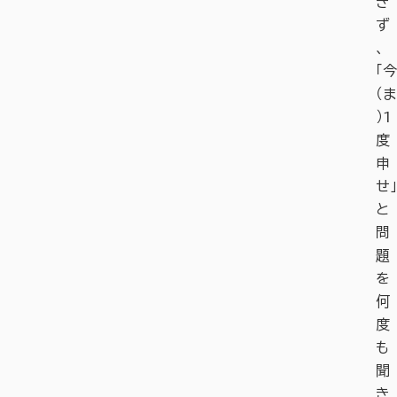
き
ず
、
「今
（ま
）1
度
申
せ」
と
問
題
を
何
度
も
聞
き