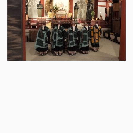
写
写
真
真
提
提
供
供
：
：
薬
薬
師
師
寺
寺