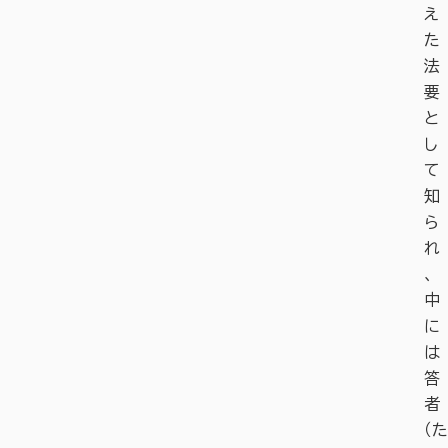
え
た
法
要
と
し
て
知
ら
れ
、
中
に
は
答
者
（た