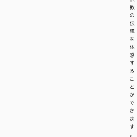
教
の
伝
統
を
体
感
す
る
こ
と
が
で
き
ま
す
。