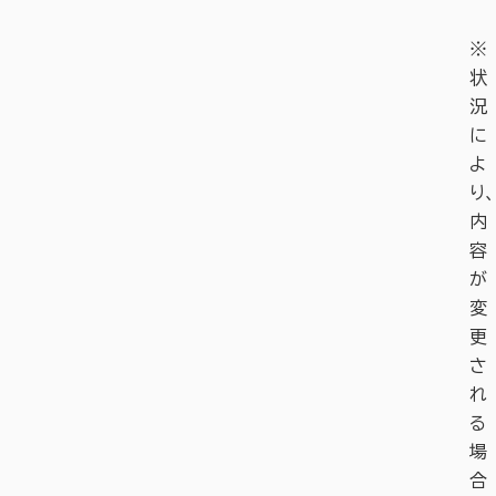
※
状
況
に
よ
り、
内
容
が
変
更
さ
れ
る
場
合