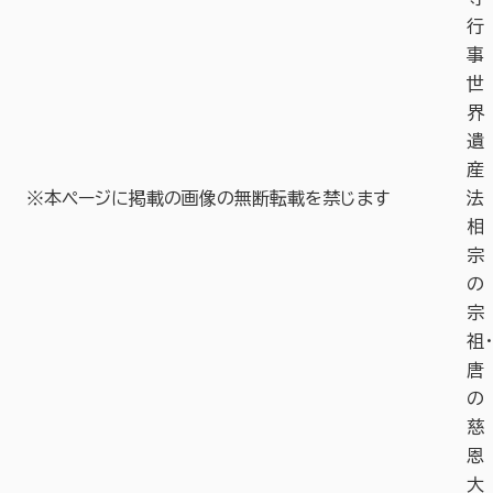
行
事
世
界
遺
産
※本ページに掲載の画像の無断転載を禁じます
法
相
宗
の
宗
祖・
唐
の
慈
恩
大