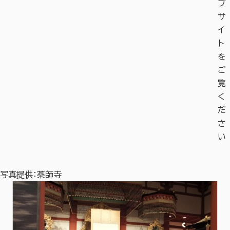
ブ
サ
イ
ト
を
ご
覧
く
だ
さ
い
写真提供：薬師寺