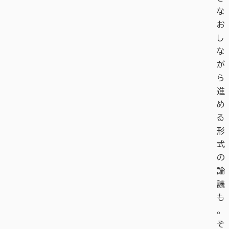
な
お
し
な
が
ら
進
め
る
形
式
の
論
議
も
。
そ