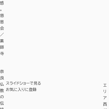
感
。
慈
恩
会
／
薬
師
寺
奈
良
スライドショーで見る
仏
エ
お気に入りに登録
教
リ
の
ア
伝
西