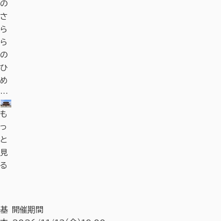
の
さ
ら
ら
の
ひ
め
…
も
っ
と
見
る
基
開催期間