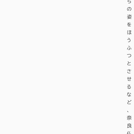
ち
の
姿
を
ほ
う
ふ
つ
と
さ
せ
る
な
ど
、
奈
良
仏