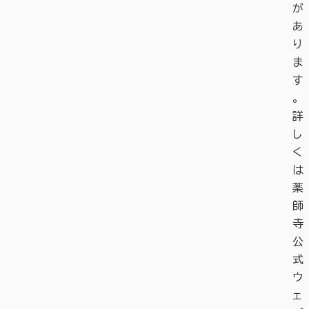
が
あ
り
ま
す
。
詳
し
く
は
薬
師
寺
公
式
ウ
ェ