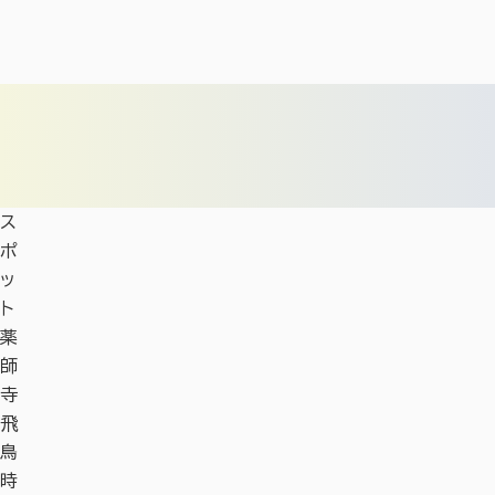
ス
ポ
ッ
ト
薬
師
寺
飛
鳥
時