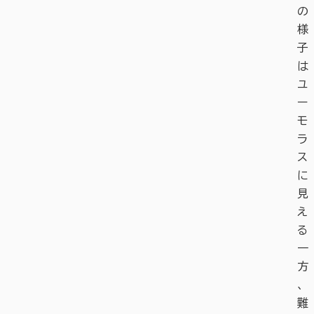
の
様
子
は
ユ
ー
モ
ラ
ス
に
見
え
る
一
方
、
難