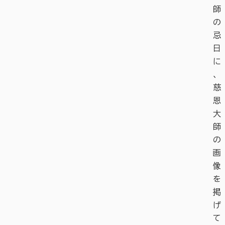
師
の
忌
日
に
、
慈
恩
大
師
の
画
像
を
掲
げ
て