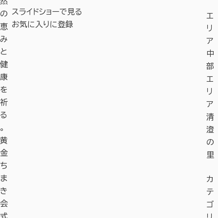
然
スライドショーで見る
の
エ
お気に入りに登録
恵
リ
み
ア
と
中
健
部
康
エ
を
リ
祈
ア
る
清
。
澄
黄
の
金
里
ち
ま
カ
き
テ
会
ゴ
式
リ