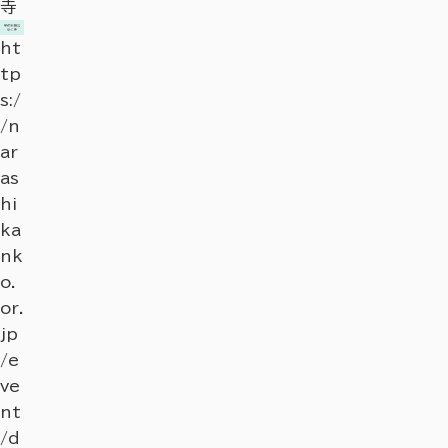
tp
/n
tp
/n
寺
ル
寺
ル
s:/
ar
s:/
ar
メ
メ
ht
/n
as
ht
/n
as
21
21
tp
ar
hi
tp
ar
hi
選
選
s:/
as
ka
s:/
as
ka
。
。
/n
hi
nk
/n
hi
nk
定
定
ar
ka
o.
ar
ka
o.
番
番
as
nk
or.
as
nk
or.
か
か
hi
o.
jp
hi
o.
jp
ら
ら
ka
or.
/s
ka
or.
/s
ご
ご
nk
jp
po
nk
jp
po
当
当
o.
/s
t/
o.
/s
t/
地
地
or.
po
de
or.
po
de
名
名
jp
t/
tai
jp
t/
tai
物・
物・
/e
de
l_1
/e
de
l_1
名
名
ve
tai
00
ve
tai
00
産
産
nt
l_1
15
nt
l_1
15
品
品
/d
01
.h
/d
01
.h