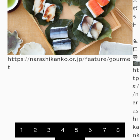
ス
ポ
ッ
ト
奈
弘
良
仁
市
寺
https://narashikanko.or.jp/feature/gourme
京
t
ht
終
tp
駅
s:/
観
i3
/n
光
ht
ar
案
r
as
内
hi
所
ka
1
2
3
4
5
6
7
8
「ハ
nk
テ