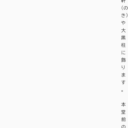
軒
（の
き）
や
大
黒
柱
に
飾
り
ま
す
。
本
堂
前
の