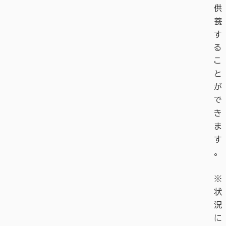
供
養
す
る
こ
と
が
で
き
ま
す
。
※
状
況
に