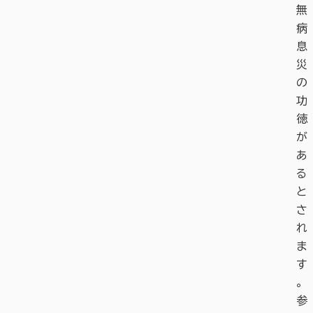
無
病
息
災
の
功
徳
が
あ
る
と
さ
れ
ま
す
。
参