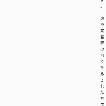
す
。
虚
空
蔵
菩
薩
の
前
で
祈
念
さ
れ
た
ち
ま