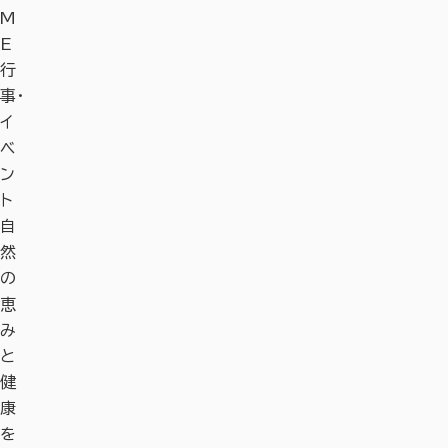
M
E
行
事・
イ
ベ
ン
ト
自
然
の
恵
み
と
健
康
を