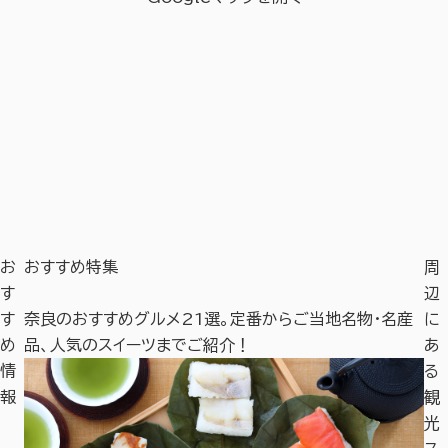
お
おすすめ特集
周
す
辺
す
奈良のおすすめグルメ21選。定番からご当地名物・名産
奈
に
め
品、人気のスイーツまでご紹介！
や
あ
情
る
報
観
光