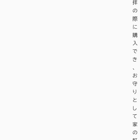
拝
の
際
に
購
入
で
き
、
お
守
り
と
し
て
家
の