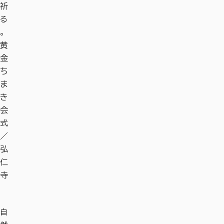
祈
る
。
黄
金
ち
ま
き
会
式
／
弘
仁
寺
自