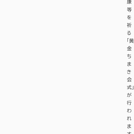
康
等
を
祈
る
「黄
金
ち
ま
き
会
式」
が
行
わ
れ
ま