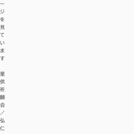
ー
ジ
を
見
て
い
ま
す
星
春
海
奈
星
春
海
奈
供
日
龍
良
供
日
龍
良
祈
山
王
の
祈
山
王
の
願
原
寺
お
願
原
寺
お
会
始
す
会
始
す
ht
ht
／
林
す
／
林
す
tp
tp
弘
め
弘
め
ht
s:/
ht
s:/
仁
グ
仁
グ