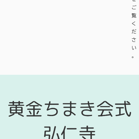
ご
覧
く
だ
さ
い
。