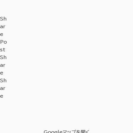
Sh
ar
e
Po
st
Sh
ar
e
Sh
ar
e
Googleマップを開く