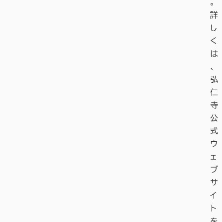
。
詳
し
く
は
、
弘
仁
寺
公
式
ウ
ェ
ブ
サ
イ
ト
を