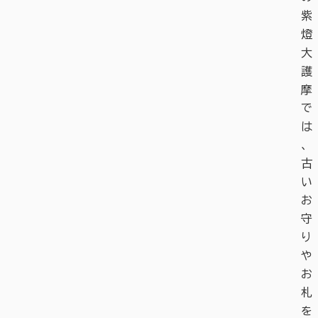
紫
燈
大
護
摩
で
は
、
古
い
お
守
り
や
お
札
を