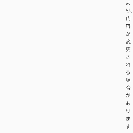
よ
り、
内
容
が
変
更
さ
れ
る
場
合
が
あ
り
ま
す