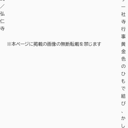
／
ー
弘
社
仁
寺
寺
行
事
※本ページに掲載の画像の無断転載を禁じます
黄
金
色
の
ひ
も
で
結
び
、
か
し