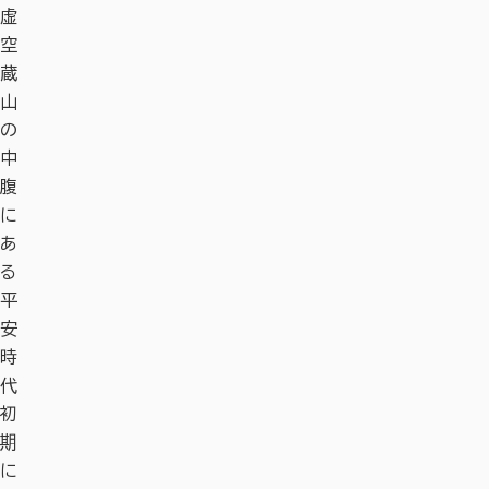
虚
空
蔵
山
の
中
腹
に
あ
る
平
安
時
代
初
期
に