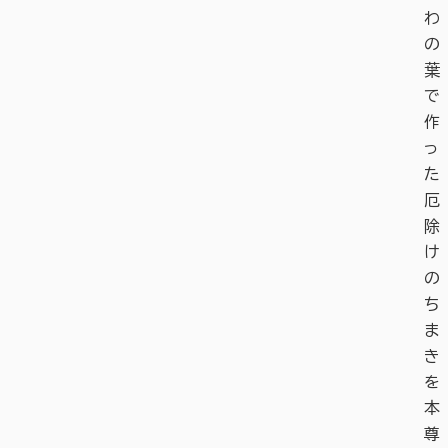
わ
の
葉
で
作
っ
た
厄
除
け
の
ち
ま
き
を
本
尊