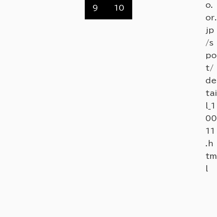
o.
9
10
ノ
or.
ミ
jp
ド
/s
リ」
po
t/
ht
de
tp
tai
s:/
l_1
/n
00
ar
11
as
.h
hi
tm
ka
l
nk
o.
or.
jp