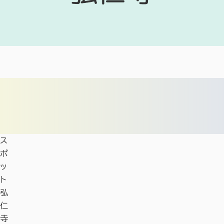
ス
ポ
ッ
ト
弘
仁
寺