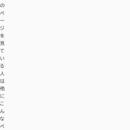
の
ペ
ー
ジ
を
見
て
い
る
人
は
他
に
こ
ん
な
ペ