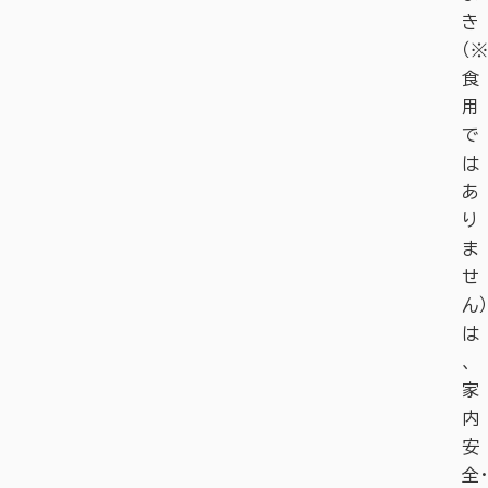
き
（※
食
用
で
は
あ
り
ま
せ
ん）
は
、
家
内
安
全・