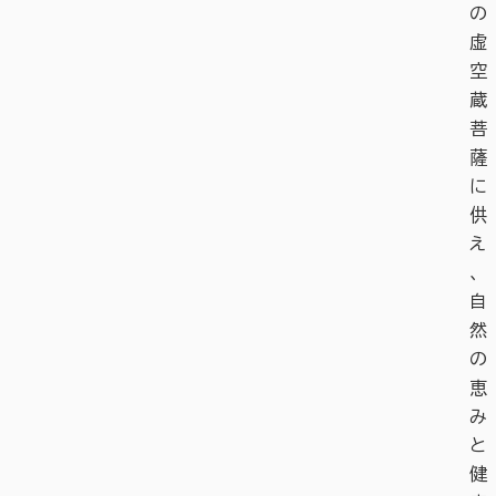
の
虚
空
蔵
菩
薩
に
供
え
、
自
然
の
恵
み
と
健