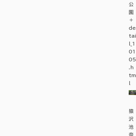
公
園
＋
de
tai
l_1
01
05
.h
tm
l
猿
沢
池
奈