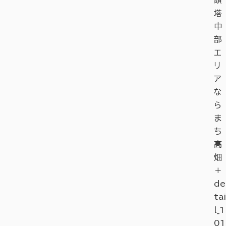
塔
中
部
エ
リ
ア
な
ら
ま
ち
高
畑
＋
de
tai
l_1
01