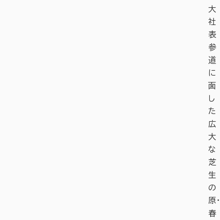
大
社
表
参
道
に
面
し
た
広
大
な
芝
生
の
原・
春