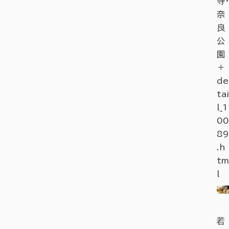
寺・
奈
良
公
園
＋
de
tai
l_1
00
89
.h
tm
l
若