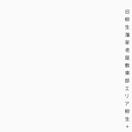
旧
柳
生
藩
家
老
屋
敷
東
部
エ
リ
ア
柳
生
＋