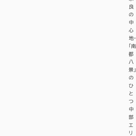
良
の
中
心
地・
「南
都
八
景」
の
ひ
と
つ
中
部
エ
リ