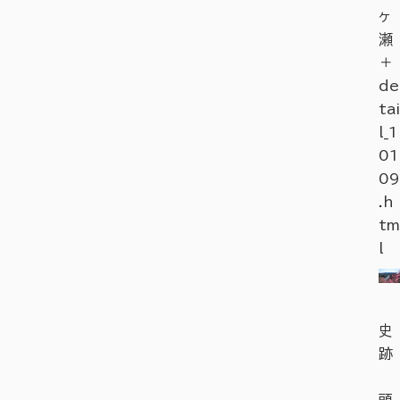
ヶ
瀬
＋
de
tai
l_1
01
09
.h
tm
l
史
跡
頭