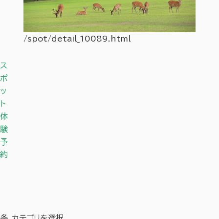
/spot/detail_10089.html
/spot
ス
ポ
ッ
ト
体
験
予
約
条
カテゴリを選択