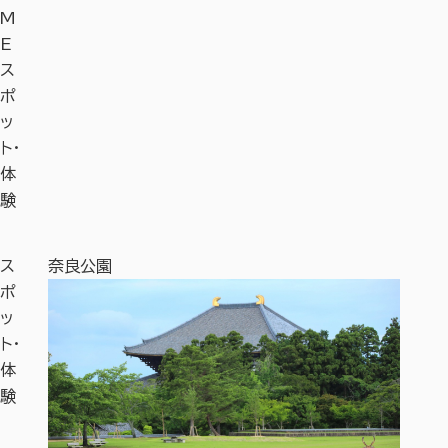
M
E
ス
ポ
ッ
ト・
体
験
ス
奈良公園
奈良国
ポ
ッ
ト・
体
験