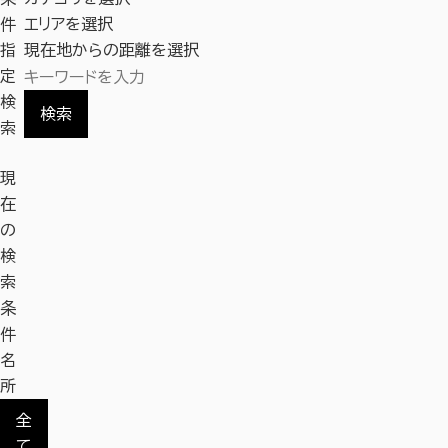
件
エリアを選択
指
現在地からの距離を選択
定
検
検索
索
現
在
の
検
索
条
件
名
所
全
て