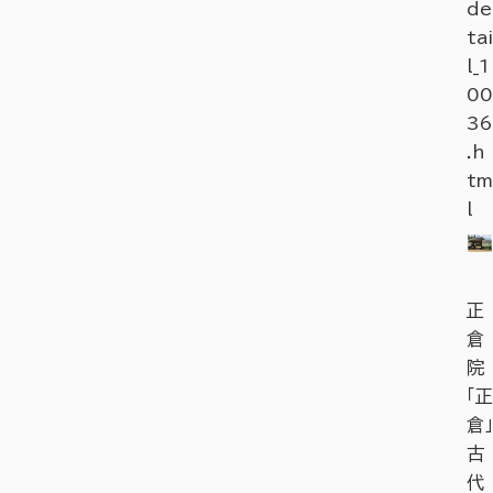
de
tai
l_1
00
36
.h
tm
l
正
倉
院
「正
倉」
古
代