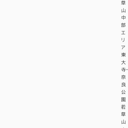
草
山
中
部
エ
リ
ア
東
大
寺・
奈
良
公
園
若
草
山