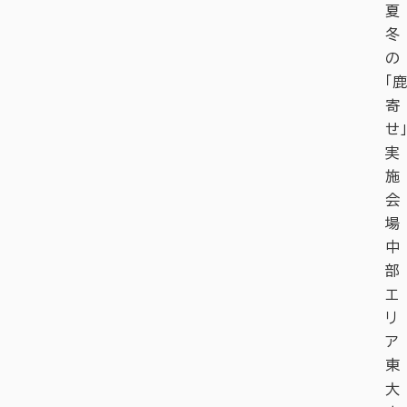
夏
冬
の
「鹿
寄
せ」
実
施
会
場
中
部
エ
リ
ア
東
大