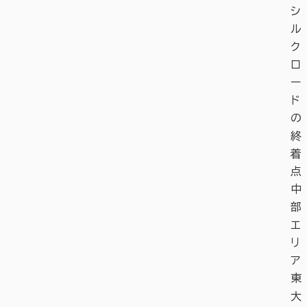
シ
ル
ク
ロ
ー
ド
の
終
着
点
中
部
エ
リ
ア
東
大