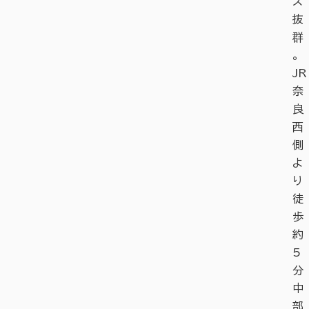
ス
抜
群
。
JR
奈
良
西
側
よ
り
徒
歩
約
5
分
中
部