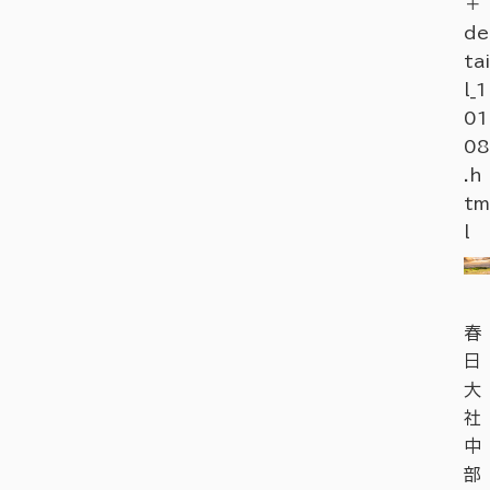
＋
de
tai
l_1
01
08
.h
tm
l
春
日
大
社
中
部