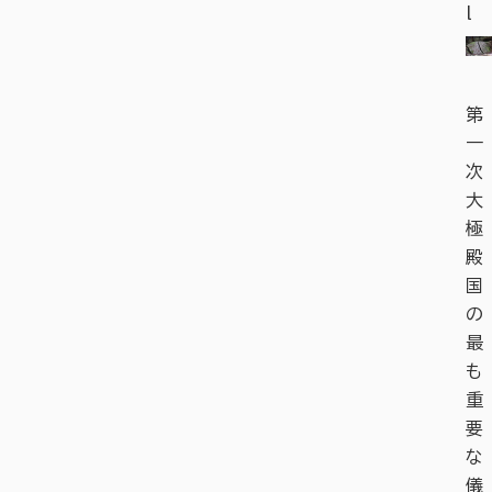
l
第
一
次
大
極
殿
国
の
最
も
重
要
な
儀