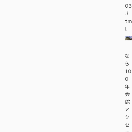
03
.h
tm
l
な
ら
10
0
年
会
館
ア
ク
セ