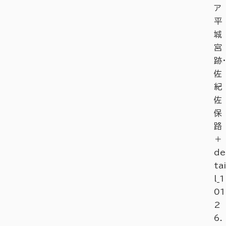
ア
平
城
宮
跡・
佐
紀
佐
保
路
＋
de
tai
l_1
01
2
6.