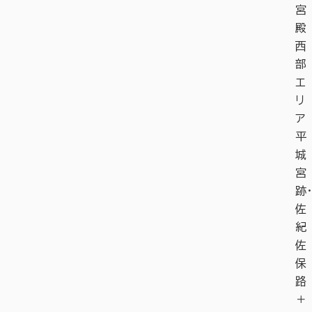
宮
殿
西
部
エ
リ
ア
平
城
宮
跡・
佐
紀
佐
保
路
＋