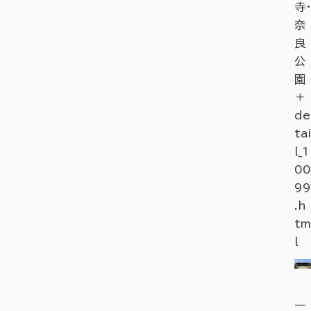
寺・
奈
良
公
園
＋
de
tai
l_1
00
99
.h
tm
l
一