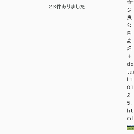
寺・
23
件ありました
奈
良
公
園
高
畑
＋
de
tai
l_1
01
2
5.
ht
ml