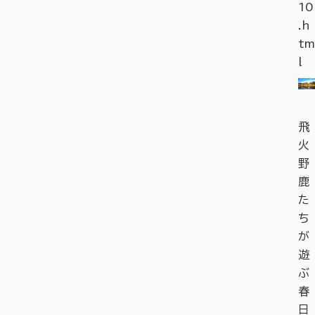
10
.h
tm
l
飛
火
野
鹿
た
ち
が
遊
ぶ
春
日