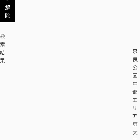
解
除
検
索
奈
結
良
果
公
園
中
部
エ
リ
ア
東
大