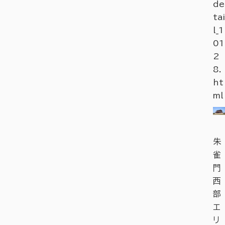
de
tai
l_1
01
2
8.
ht
ml
朱
雀
門
西
部
エ
リ