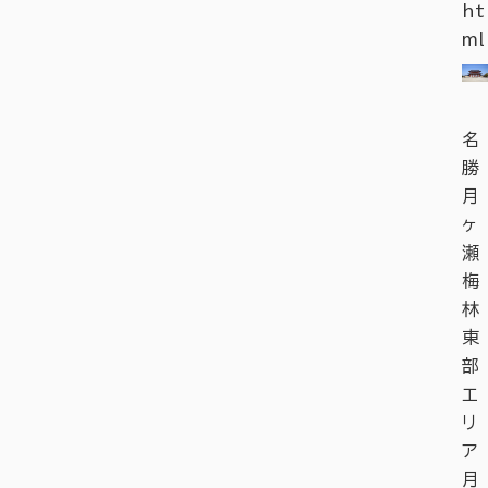
ht
ml
名
勝
月
ヶ
瀬
梅
林
東
部
エ
リ
ア
月