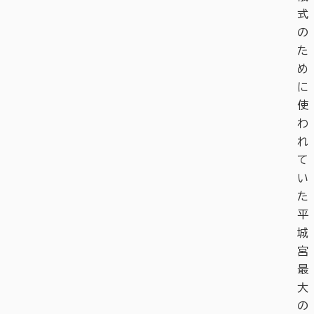
式
の
た
め
に
使
わ
れ
て
い
た
平
城
宮
最
大
の