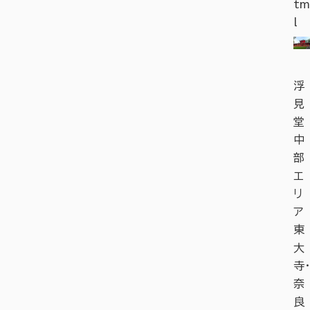
tm
l
浮
見
堂
中
部
エ
リ
ア
東
大
寺・
奈
良