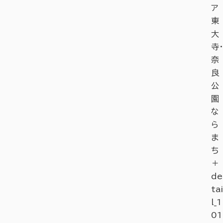
ア
東
大
寺・
奈
良
公
園
な
ら
ま
ち
＋
de
tai
l_1
01