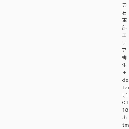
刀
石
東
部
エ
リ
ア
柳
生
＋
de
tai
l_1
01
18
.h
tm