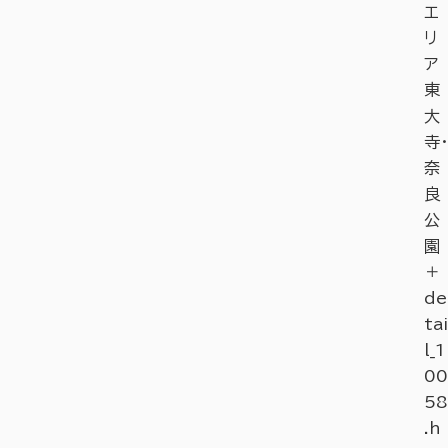
エ
リ
ア
東
大
寺・
奈
良
公
園
＋
de
tai
l_1
00
58
.h