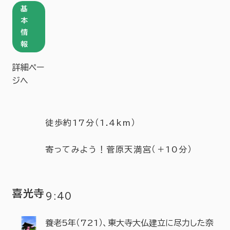
基
本
情
報
詳細ペー
ジへ
徒歩約17分（1.4km）
寄ってみよう！菅原天満宮（＋10分）
喜光寺
9:40
養老5年（721）、東大寺大仏建立に尽力した奈