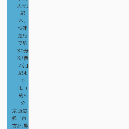
大寺」
駅
へ、
快速
急行
で約
30分
※「西
ノ京」
駅ま
で
は、+
約5
分
京
近鉄
都
「京
方
都」駅