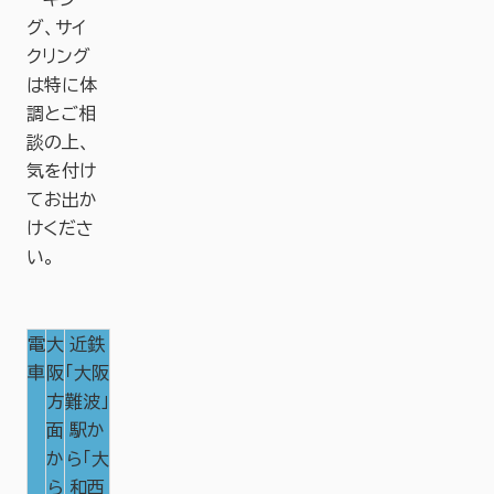
グ、サイ
クリング
は特に体
調とご相
談の上、
気を付け
てお出か
けくださ
い。
電
大
近鉄
車
阪
「大阪
方
難波」
面
駅か
か
ら「大
ら
和西