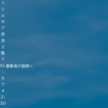
1
シ
ル
キ
ア
奈
良
2
階
T
EL
事業者の皆様へ
：
0
7
4
2-
30