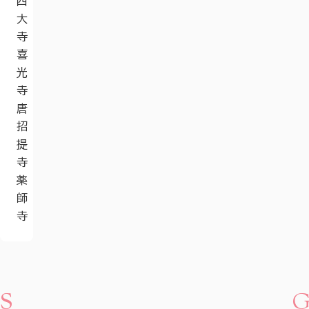
西
大
寺
喜
光
寺
唐
招
提
寺
薬
師
寺
S