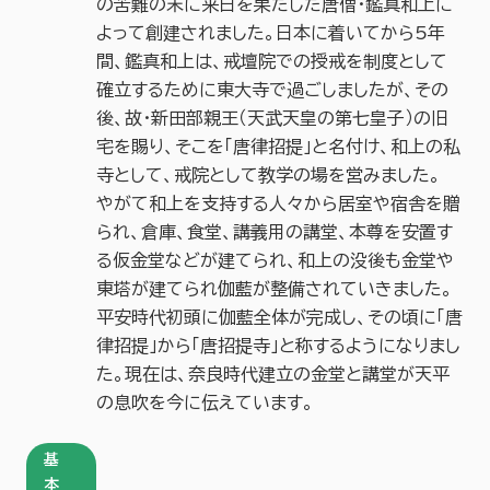
の苦難の末に来日を果たした唐僧・鑑真和上に
よって創建されました。日本に着いてから5年
間、鑑真和上は、戒壇院での授戒を制度として
確立するために東大寺で過ごしましたが、その
後、故・新田部親王（天武天皇の第七皇子）の旧
宅を賜り、そこを「唐律招提」と名付け、和上の私
寺として、戒院として教学の場を営みました。
やがて和上を支持する人々から居室や宿舎を贈
られ、倉庫、食堂、講義用の講堂、本尊を安置す
る仮金堂などが建てられ、和上の没後も金堂や
東塔が建てられ伽藍が整備されていきました。
平安時代初頭に伽藍全体が完成し、その頃に「唐
律招提」から「唐招提寺」と称するようになりまし
た。現在は、奈良時代建立の金堂と講堂が天平
の息吹を今に伝えています。
基
本