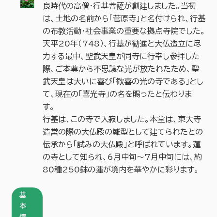
良時代の高僧・行基菩薩が創建しました。当初
は、土地の名前から「菅原寺」と名付けられ、行基
の布教活動・社会事業の重要な拠点寺院でした。
天平20年（748）、行基が勧進と大仏造立に尽
力する最中、聖武天皇が同寺に行幸し参拝した
際、ご本尊から不思議な光が放たれたため、聖
武天皇は大いに喜び「歓喜の光の寺である」とし
て、現在の「喜光寺」の名を賜ったと伝わりま
す。
行基は、この寺で入寂しました。本堂は、東大寺
造営の際の大仏殿の雛型として建てられたとの
伝承から「試みの大仏殿」と呼ばれています。蓮
の寺として知られ、6月中旬～7月中旬には、約
80種250鉢の蓮が境内を華やかに彩ります。
基
本