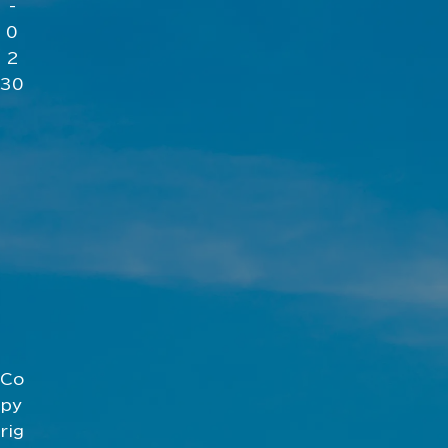
-
0
2
30
Co
py
rig