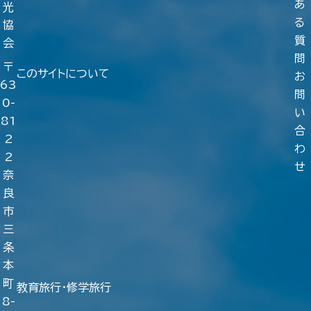
あ
光
る
協
質
会
問
〒
このサイトについて
お
63
問
0-
い
81
合
2
わ
2
せ
奈
良
市
三
条
本
町
教育旅行・修学旅行
8-