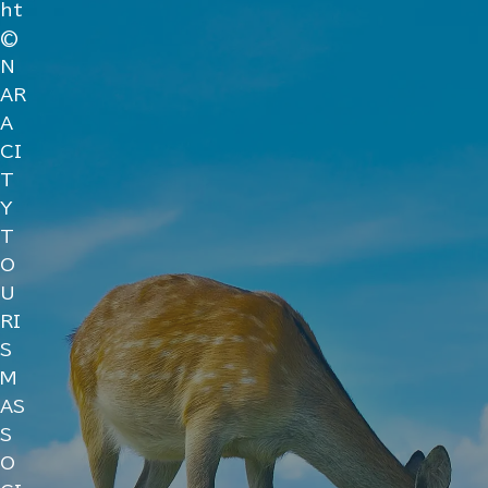
ht
©
N
AR
A
CI
T
Y
T
O
U
RI
S
M
AS
S
O