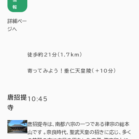
情
報
詳細ペー
ジへ
徒歩約21分（1.7km）
寄ってみよう！垂仁天皇陵（＋10分）
唐招提
10:45
寺
唐招提寺は、南都六宗の一つである律宗の総本
山です 。奈良時代、聖武天皇の招きに応じ、多く