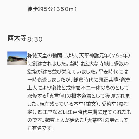
徒歩約5分（350m）
西大寺
8:30
称徳天皇の勅願により、天平神護元年（765年）
に創建されました。当時は広大な寺域に多数の
堂塔が建ち並び栄えていました。平安時代には
一時衰退しましたが、鎌倉時代に興正菩薩・叡尊
上人により密教と戒律を不二一体のものとして
双修する「真言律」の根本道場として復興されま
した。現在残っている本堂（重文）、愛染堂（県指
定）、四王堂などは江戸時代中期に建てられたも
のです。叡尊上人が始めた「大茶盛」の寺として
も有名です。