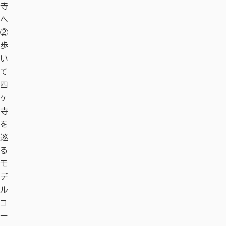
寺
へ
②
歩
い
て
四
ヶ
寺
を
巡
る
モ
デ
ル
コ
ー