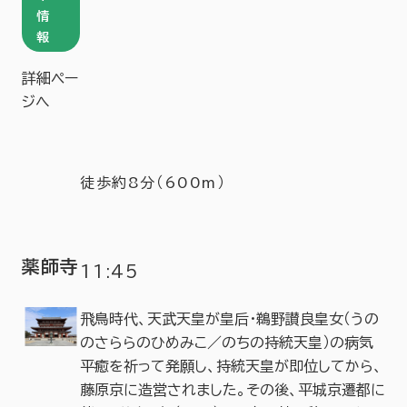
情
報
詳細ペー
ジへ
徒歩約8分（600m）
薬師寺
11:45
飛鳥時代、天武天皇が皇后・鵜野讃良皇女（うの
のさららのひめみこ／のちの持統天皇）の病気
平癒を祈って発願し、持統天皇が即位してから、
藤原京に造営されました。その後、平城京遷都に