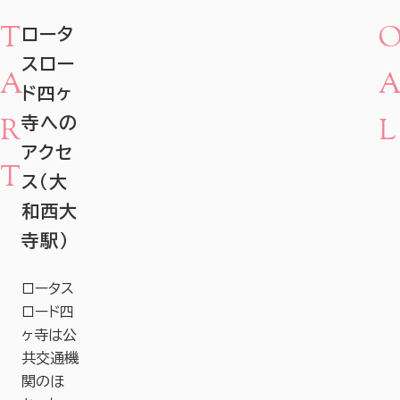
T
ロータ
スロー
A
ド四ヶ
R
L
寺への
アクセ
T
ス（大
和西大
寺駅）
ロータス
ロード四
ヶ寺は公
共交通機
関のほ