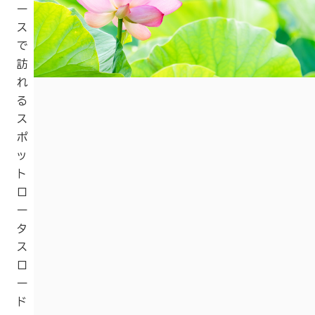
ー
ス
で
訪
れ
る
ス
ポ
ッ
ト
ロ
ー
タ
ス
ロ
ー
ド