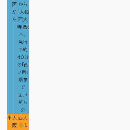
面
から
か
「大和
ら
西大
寺」駅
へ、
急行
で約
40分
※「西
ノ京」
駅ま
で
は、+
約5
分
車
大
西大
阪
寺ま