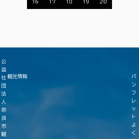
16
17
18
19
20
公
益
観光情報
パ
社
ン
団
フ
法
レ
人
ッ
奈
ト
良
よ
市
く
観