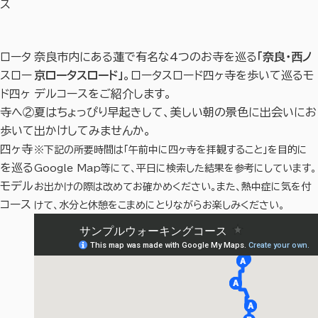
ス
ロータ
奈良市内にある蓮で有名な4つのお寺を巡る
「奈良・西ノ
スロー
京ロータスロード」
。ロータスロード四ヶ寺を歩いて巡るモ
ド四ヶ
デルコースをご紹介します。
寺へ②
夏はちょっぴり早起きして、美しい朝の景色に出会いにお
歩いて
出かけしてみませんか。
四ヶ寺
※下記の所要時間は「午前中に四ヶ寺を拝観すること」を目的に
を巡る
Google Map等にて、平日に検索した結果を参考にしています。
モデル
お出かけの際は改めてお確かめください。また、熱中症に気を付
コース
けて、水分と休憩をこまめにとりながらお楽しみください。