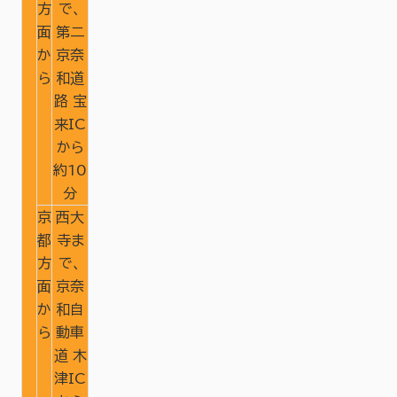
方
で、
面
第二
か
京奈
ら
和道
路 宝
来IC
から
約10
分
京
西大
都
寺ま
方
で、
面
京奈
か
和自
ら
動車
道 木
津IC