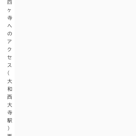
四
ヶ
寺
へ
の
ア
ク
セ
ス
（
大
和
西
大
寺
駅
）