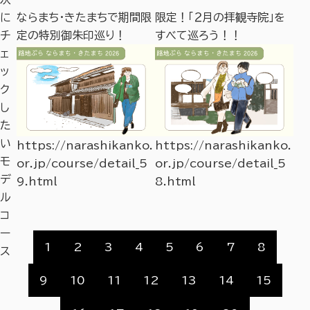
じっ
に
ならまち・きたまちで期間限
限定！「２月の拝観寺院」を
限
。心
チ
定の特別御朱印巡り！
すべて巡ろう！！
す
！
ェ
ッ
ク
し
た
い
https://narashikanko.
https://narashikanko.
ht
モ
or.jp/course/detail_5
or.jp/course/detail_5
or
ko.
デ
9.html
8.html
2.
_19
ル
コ
ー
1
2
3
4
5
6
7
8
ス
9
10
11
12
13
14
15