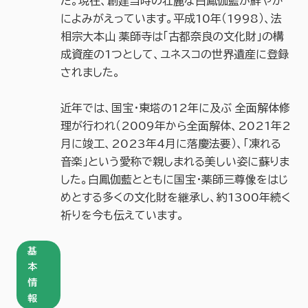
た。現在、創建当時の壮麗な白鳳伽藍が鮮やか
によみがえっています。平成10年（1998）、法
相宗大本山 薬師寺は「古都奈良の文化財」の構
成資産の1つとして、ユネスコの世界遺産に登録
されました。
近年では、国宝・東塔の12年に及ぶ 全面解体修
理が行われ（2009年から全面解体、2021年2
月に竣工、2023年4月に落慶法要）、「凍れる
音楽」という愛称で親しまれる美しい姿に蘇りま
した。白鳳伽藍とともに国宝・薬師三尊像をはじ
めとする多くの文化財を継承し、約1300年続く
祈りを今も伝えています。
基
本
情
報