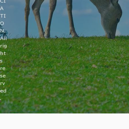
CI
A
TI
O
N.
All
rig
ht
s
re
se
rv
ed
.