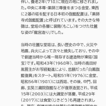
伴い、養老2年（718）に現在の地に移されまし
た。中央に本尊・薬師三尊像をまつる金堂、東西
に2基の塔を配する日本初の伽藍配置は、「薬師
寺式伽藍配置」と呼ばれています。その大きな特
徴は、堂塔の各層に裳階（もこし）をつけた壮麗
な姿の「龍宮造り」でした。
当時の壮麗な堂塔は、長い歴史の中で、火災や
地震、兵火によって次々と焼失しており、その中
で創建当時から唯一現存する建造物が東塔（国
宝）です。昭和43年（1968年）、当時の高田好
胤管主がお写経勧進により、悲願だった「白鳳伽
藍復興」をスタート。昭和51年（1976）に金堂、
昭和56年（1981）には西塔、その後、中門、回
廊、玄奘三蔵院伽藍などが復原造営され、平成
15年（2003）には大講堂が落慶、平成29年
（2017）には食堂（じきどう）も再建されまし