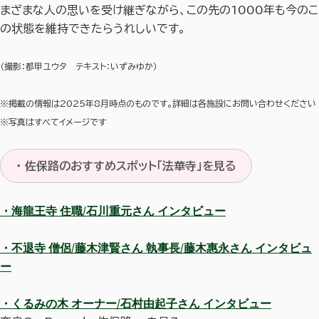
まざまな人の思いを受け継ぎながら、この先の1000年も今のこ
の状態を維持できたらうれしいです。
（撮影：都甲ユウタ テキスト：いずみゆか）
※掲載の情報は2025年8月時点のものです。詳細は各施設にお問い合わせください
※写真はすべてイメージです
・ 佐保路のおすすめスポット「法華寺」を見る
・海龍王寺 住職/石川重元さん インタビュー
・不退寺 僧侶/藤木津賢さん 執事長/藤木惠永さん インタビュ
ー
・くるみの木 オーナー/石村由起子さん インタビュー