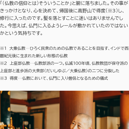
「（仏教の信仰とは）そういうことか」と腑に落ちました。その事が
きっかけとなり、心を決めて、帰国後に高野山で得度（※3）し、
修行に入ったのです。髪を落とすことに迷いはありませんでし
た。今思えば、仏門に入るようレールが敷かれていたのではない
かという気持ちです。
※1 大乗仏教…ひろく民衆のための仏教であることを目指す、インドで西
暦紀元後に生まれた新しい形態の仏教
※2 上座部仏教…仏教部派の一つ。仏滅100年頃、仏教教団が保守派の
上座部と進歩派の大衆部（だいしゆぶ／大乗仏教）の二つに分裂した
※3 得度…仏教において、仏門に入り僧侶となるための儀式