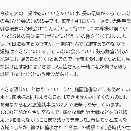
今後も大切に受け継いでいきたいのは、長い伝統がある「ひいな
の会（ひな会式）」の法要です。毎年4月1日から一週間、光明皇后
御忌法要の花厳会（けごんえ）として行われ、ご本尊様の前に小
さな55体の善財童子（ぜんざいどうじ）の像を並べておまつり
し、毎日法要するのですが、一週間拝んで完結するものなので、
短縮はできないのです。「ひいなの会」について残る鎌倉時代の
記録にも「怠ることなく」とあるので、伝統を受け継ぐためにも私
が投げ出す訳にはいきません。皆さんと一緒に私が動ける限り
は続けなければという使命があります。
できる限りのことはやっていこうと、庭園整備などにも努めてい
ます。御前様と同じようなことはできませんが、多くの方の助け
を得ながら私と渡邊執事長の2人で法華寺を守っています。
1300年前から今に至るまで、様々な動乱や大戦などを乗り越
え、形を変えながらここまで残ってきました。昔はもっと広大な
寺域でしたが、徐々に縮小されて今はこの規模です。各時代のさ