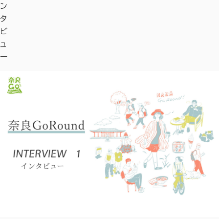
ン
タ
ビ
ュ
ー