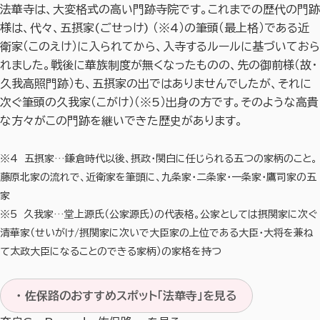
法華寺は、大変格式の高い門跡寺院です。これまでの歴代の門跡
様は、代々、五摂家(ごせっけ) （※4）の筆頭（最上格）である近
衛家（このえけ）に入られてから、入寺するルールに基づいておら
れました。戦後に華族制度が無くなったものの、先の御前様（故・
久我高照門跡）も、五摂家の出ではありませんでしたが、それに
次ぐ筆頭の久我家（こがけ）（※5）出身の方です。そのような高貴
な方々がこの門跡を継いできた歴史があります。
※4 五摂家…鎌倉時代以後、摂政・関白に任じられる五つの家柄のこと。
藤原北家の流れで、近衛家を筆頭に、九条家・二条家・一条家・鷹司家の五
家
※5 久我家…堂上源氏（公家源氏）の代表格。公家としては摂関家に次ぐ
清華家（せいがけ/摂関家に次いで大臣家の上位である大臣・大将を兼ね
て太政大臣になることのできる家柄）の家格を持つ
・ 佐保路のおすすめスポット「法華寺」を見る