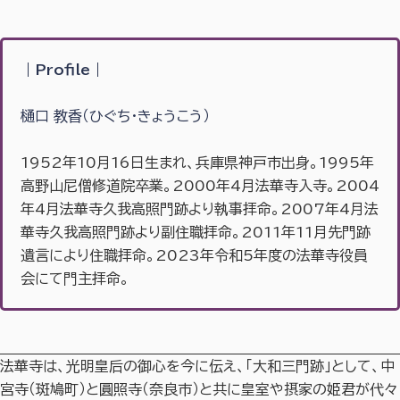
｜
Profile｜
樋口 教香（ひぐち・きょうこう）
1952年10月16日生まれ、兵庫県神戸市出身。1995年
高野山尼僧修道院卒業。2000年4月法華寺入寺。2004
年4月法華寺久我高照門跡より執事拝命。2007年4月法
華寺久我高照門跡より副住職拝命。2011年11月先門跡
遺言により住職拝命。2023年令和5年度の法華寺役員
会にて門主拝命。
法華寺は、光明皇后の御心を今に伝え、「大和三門跡」として、中
宮寺（斑鳩町）と圓照寺（奈良市）と共に皇室や摂家の姫君が代々