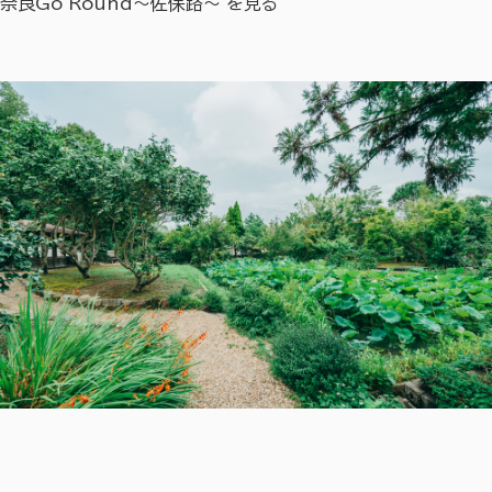
奈良Go Round～佐保路～ を見る