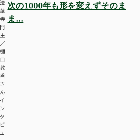
次の1000年も形を変えずそのま
法
華
ま…
寺
門
主
／
樋
口
教
香
さ
ん
イ
ン
タ
ビ
ュ