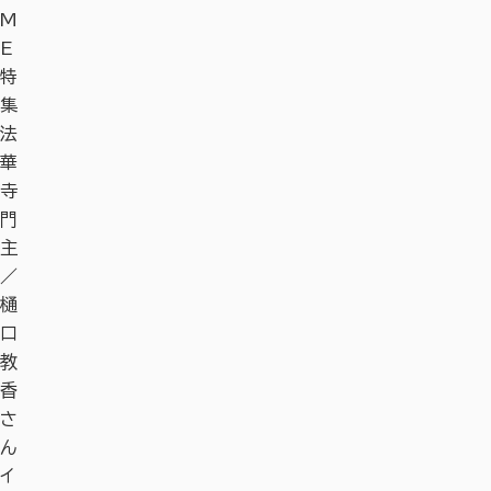
M
E
特
集
法
華
寺
門
主
／
樋
口
教
香
さ
ん
イ