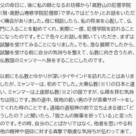
父の命日に、後に私の師となるお坊様から「高野山の尼僧学院
（現・高野山専修学院尼僧部）で学んではどうか」とお話をいただ
く機会がありました。母に相談したら、私の将来を心配して、仏
門に入ることを勧めてくれ、実際に一度、尼僧学院を訪れること
になったのです。そこで色々とお話しを聞いていただき、まずは
試験を受けてみることになりました。でも、急な展開でしたから、
試験を受ける前に自分の気持ちを整えて、仏教に向き合うため、
仏教国のミャンマーへ旅をすることにしたのです。
以前にも仏教とゆかりが深いタイやインドを訪れたことはありま
したが、ミャンマーは、初めてでした。大乗仏教（※1）の日本と違
い、ミャンマーは上座部仏教（※2）の国ですが、仏様を拝む気持
ちは同じです。旅の道中、現地の若い男の子が添乗サポートをし
てくれた時のことです。道端の道祖神の前で立ち止まる彼に「ど
うしたの？」と聞いたら、「皆さんの無事を祈っている」と言った
のです。その時、自分のことばかりではなく、他者を思いやる利
他の精神や信仰に対する真摯で敬虔な気持ちが伝わって来て、