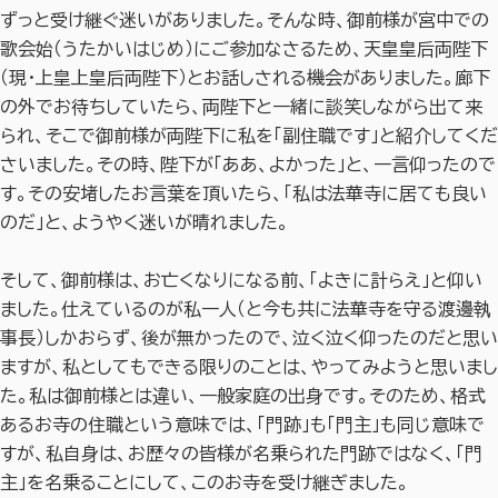
ずっと受け継ぐ迷いがありました。そんな時、御前様が宮中での
歌会始（うたかいはじめ）にご参加なさるため、天皇皇后両陛下
（現・上皇上皇后両陛下）とお話しされる機会がありました。廊下
の外でお待ちしていたら、両陛下と一緒に談笑しながら出て来
られ、そこで御前様が両陛下に私を「副住職です」と紹介してくだ
さいました。その時、陛下が「ああ、よかった」と、一言仰ったので
す。その安堵したお言葉を頂いたら、「私は法華寺に居ても良い
のだ」と、ようやく迷いが晴れました。
そして、御前様は、お亡くなりになる前、「よきに計らえ」と仰い
ました。仕えているのが私一人（と今も共に法華寺を守る渡邊執
事長）しかおらず、後が無かったので、泣く泣く仰ったのだと思い
ますが、私としてもできる限りのことは、やってみようと思いまし
た。私は御前様とは違い、一般家庭の出身です。そのため、格式
あるお寺の住職という意味では、「門跡」も「門主」も同じ意味で
すが、私自身は、お歴々の皆様が名乗られた門跡ではなく、「門
主」を名乗ることにして、このお寺を受け継ぎました。