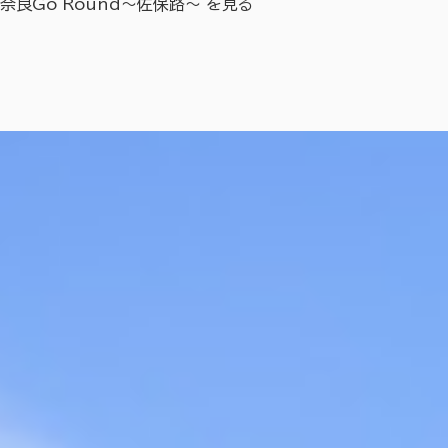
奈良Go Round～佐保路～ を見る