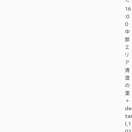
～
16
:0
0
中
部
エ
リ
ア
清
澄
の
里
＋
de
tai
l_1
01