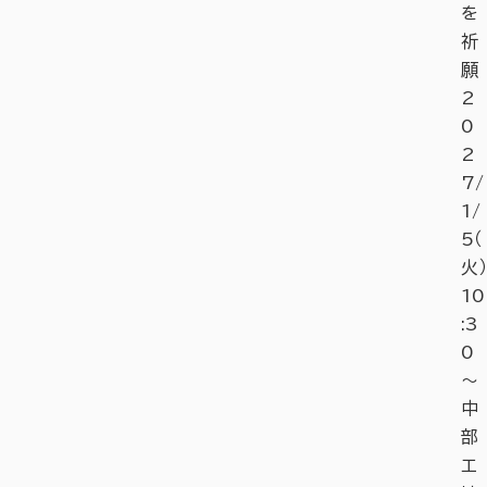
を
祈
願
2
0
2
7/
1/
5（
火）
10
:3
0
～
中
部
エ