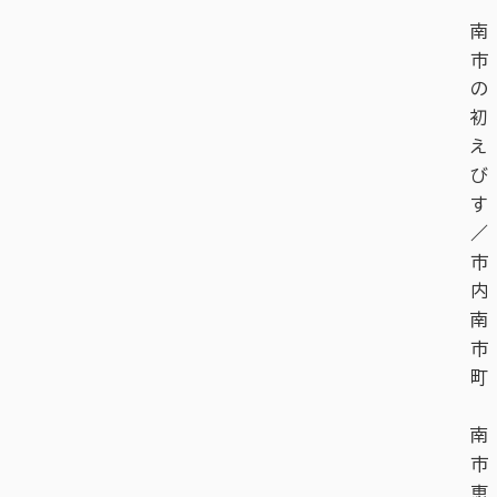
南
市
の
初
え
び
す
／
市
内
南
市
町
南
市
恵