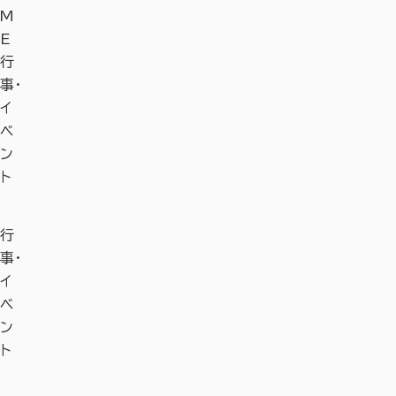
M
E
行
事・
イ
ベ
ン
ト
行
事・
イ
ベ
ン
ト