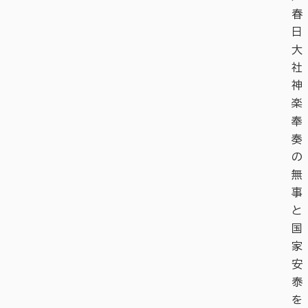
春
日
大
社
神
楽
奉
奏
の
無
事
と
国
家
安
泰
を