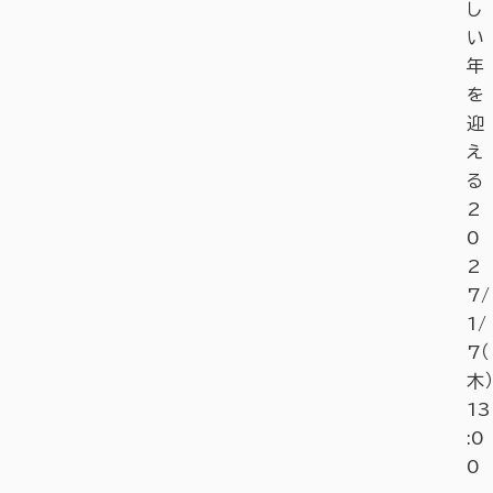
し
い
年
を
迎
え
る
2
0
2
7/
1/
7（
木）
13
:0
0