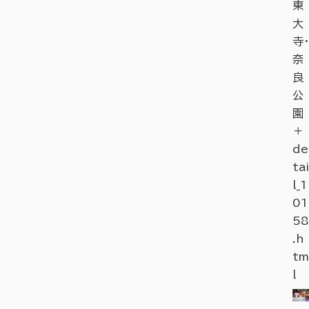
東
大
寺・
奈
良
公
園
＋
de
tai
l_1
01
58
.h
tm
l