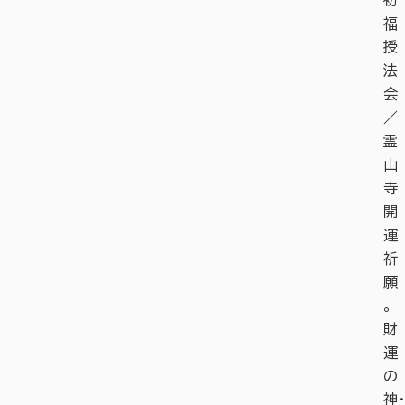
福
授
法
会
／
霊
山
寺
開
運
祈
願
。
財
運
の
神・