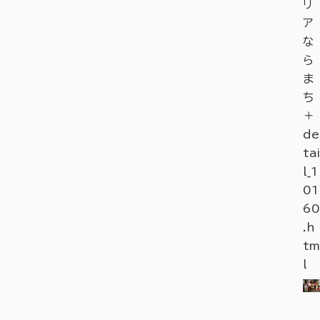
リ
ア
な
ら
ま
ち
＋
de
tai
l_1
01
60
.h
tm
l