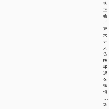
修
正
会
／
東
大
寺
大
仏
殿
罪
過
を
懺
悔
し、
新