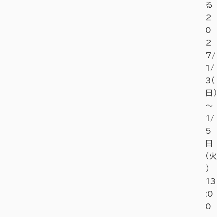
る
2
0
2
7/
1/
3（
日）
～
1/
5
日
（火
）
13
:0
0