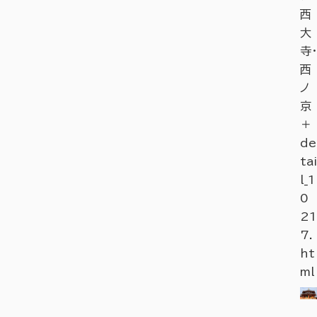
西
大
寺・
西
ノ
京
＋
de
tai
l_1
0
21
7.
ht
ml