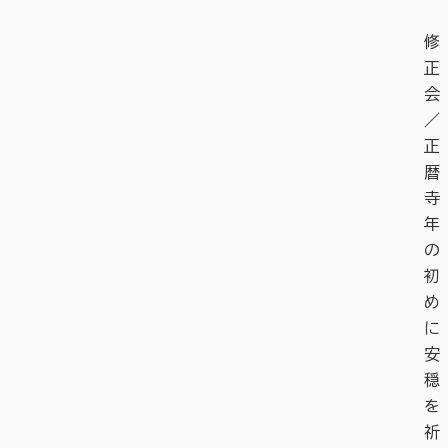
修
正
会
／
正
暦
寺
年
の
初
め
に
安
穏
を
祈