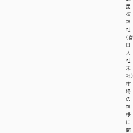
毘
須
神
社
（春
日
大
社
末
社）
市
場
の
神
様
に
商