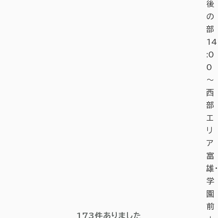
後
の
部
14
:0
0
～
西
部
エ
リ
ア
富
雄・
学
園
前
173
件ありました