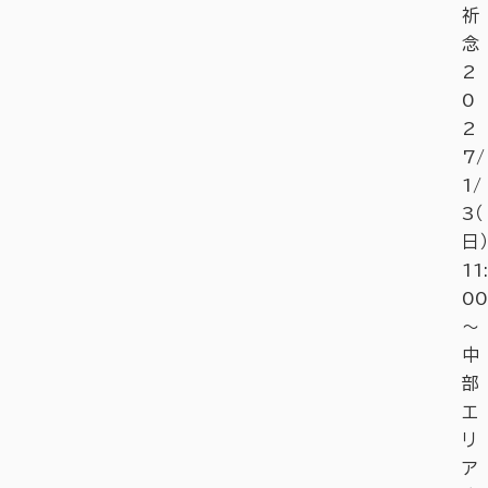
祈
念
2
0
2
7/
1/
3（
日）
11:
00
～
中
部
エ
リ
ア