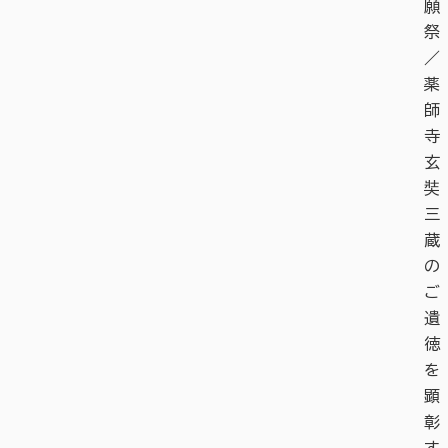
願
祭
／
薬
師
寺
玄
奘
三
蔵
の
ご
遺
徳
を
顕
彰
す