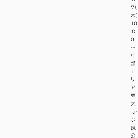
7（
木）
10
:0
0
～
中
部
エ
リ
ア
東
大
寺・
奈
良
公