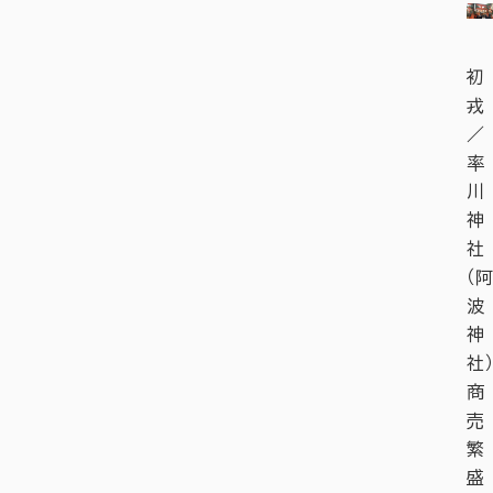
初
戎
／
率
川
神
社
（阿
波
神
社）
商
売
繁
盛