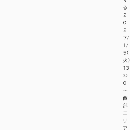
る
2
0
2
7/
1/
5（
火）
13
:0
0
～
西
部
エ
リ
ア