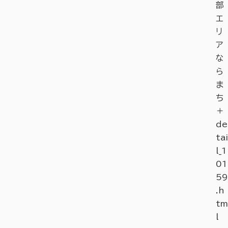
部
エ
リ
ア
な
ら
ま
ち
＋
de
tai
l_1
01
59
.h
tm
l