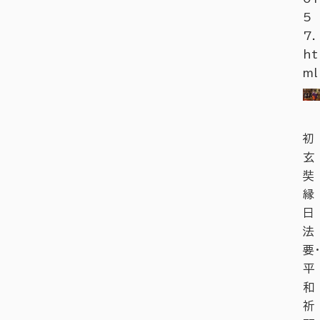
5
7.
ht
ml
初
玄
奘
縁
日
法
要・
平
和
祈