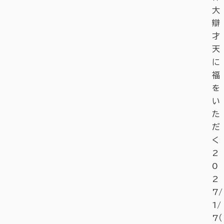
大
辯
才
天
に
福
を
い
た
だ
く
2
0
2
7/
1/
7（