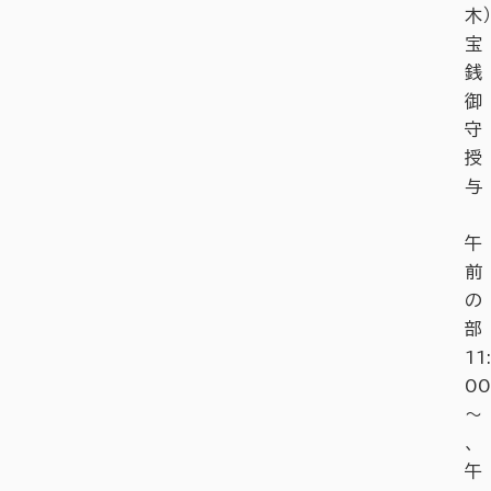
木）
宝
銭
御
守
授
与
午
前
の
部
11:
00
～
、
午