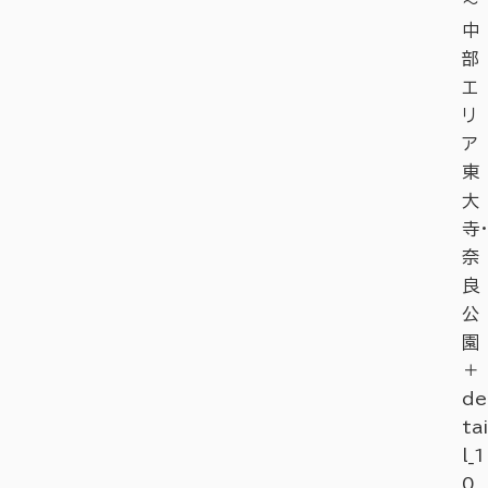
～
中
部
エ
リ
ア
東
大
寺・
奈
良
公
園
＋
de
tai
l_1
0