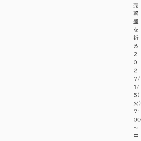
売
繁
盛
を
祈
る
2
0
2
7/
1/
5（
火）
7:
00
～
中