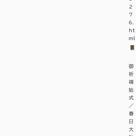
2
7
6.
ht
ml
御
祈
祷
始
式
／
春
日
大