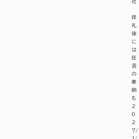
社
拝
礼
後
に
は
狂
言
の
奉
納
も
2
0
2
7/
1/