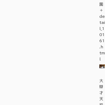
園
＋
de
tai
l_1
01
61
.h
tm
l
大
辯
才
天
初