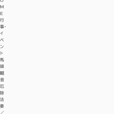
O
M
E
行
事・
イ
ベ
ン
ト
馬
頭
観
音
厄
除
法
要
／