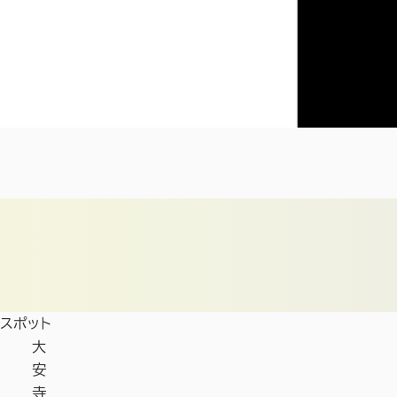
スポット
大
安
寺