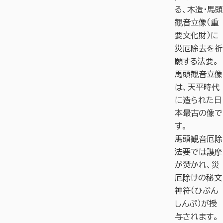
る、木造・馬頭
観音立像（重
要文化財）に
災厄除去を祈
願する法要。
馬頭観音立像
は、天平時代
に造られた日
本最古の像で
す。
馬頭観音厄除
法要では護摩
が焚かれ、災
厄除けの秘文
神符（ひぶん
しんぷ）が授
与されます。