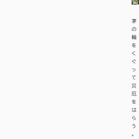
茅
の
輪
を
く
ぐ
っ
て
災
厄
を
は
ら
う
。