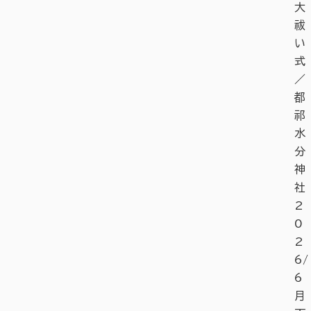
大
祓
い
式
／
都
祁
水
分
神
社
2
0
2
6/
6
月