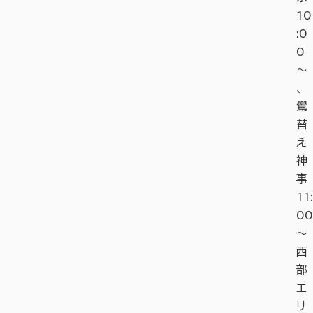
10
:0
0
～
、
鷽
替
え
神
事
11:
00
～
西
部
エ
リ