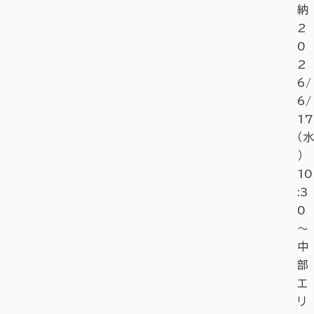
納
2
0
2
6/
6/
17
（水
）
10
:3
0
～
中
部
エ
リ