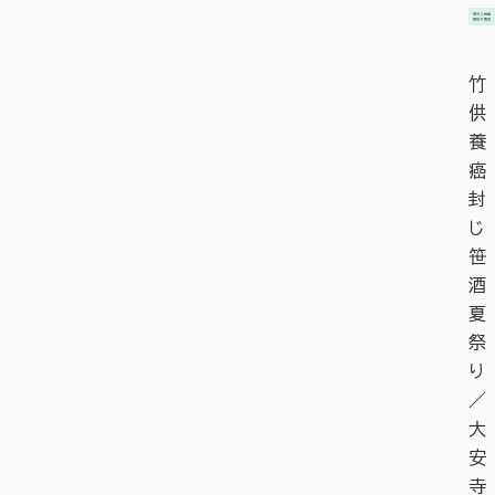
竹
供
養
癌
封
じ
笹
酒
夏
祭
り
／
大
安
寺