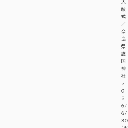
大
祓
式
／
奈
良
県
護
国
神
社
2
0
2
6/
6/
30
（火