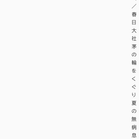
／
春
日
大
社
茅
の
輪
を
く
ぐ
り
夏
の
無
病
息