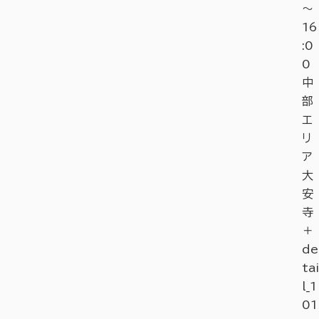
～
16
:0
0
中
部
エ
リ
ア
大
安
寺
＋
de
tai
l_1
01