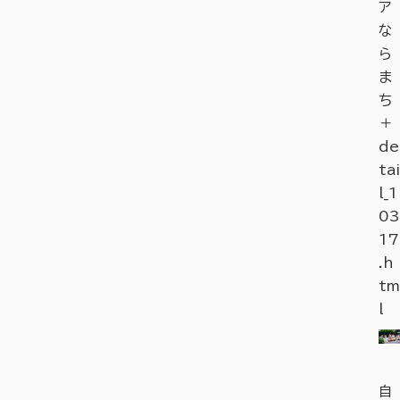
ア
な
ら
ま
ち
＋
de
tai
l_1
03
17
.h
tm
l
自