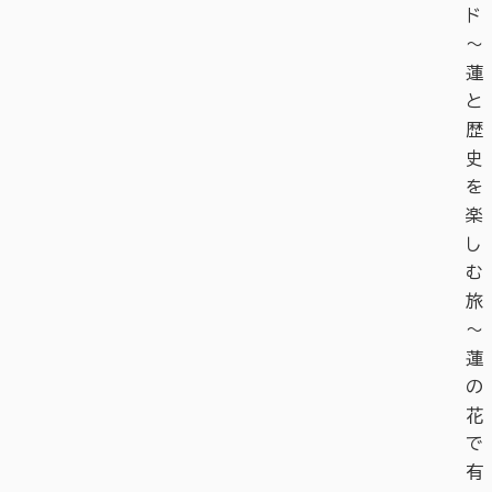
ド
〜
蓮
と
歴
史
を
楽
し
む
旅
〜
蓮
の
花
で
有