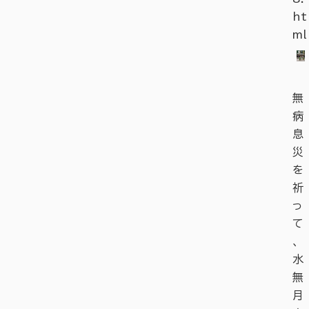
ht
ml
無
病
息
災
を
祈
っ
て
、
水
無
月