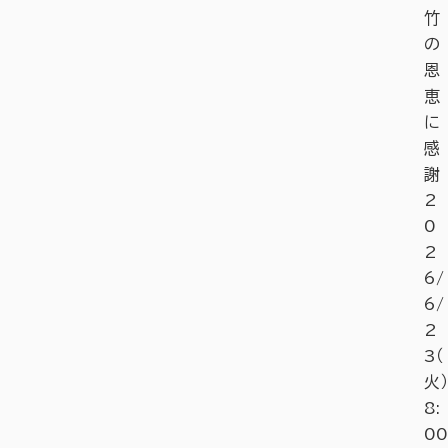
竹
の
恩
恵
に
感
謝
2
0
2
6/
6/
2
3（
火）
8:
00