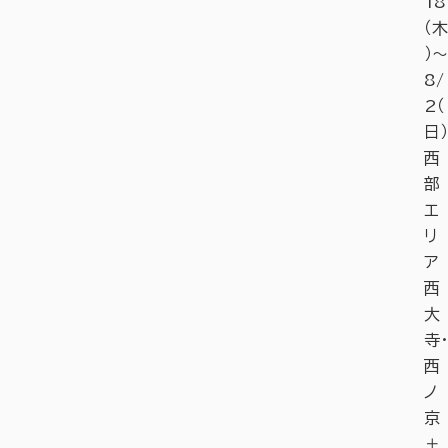
18
（木
）〜
8/
2（
日）
西
部
エ
リ
ア
西
大
寺・
西
ノ
京
＋