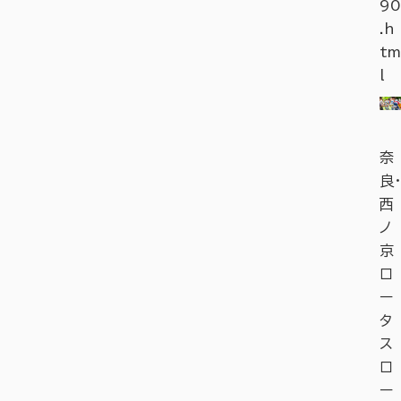
90
.h
tm
l
奈
良・
西
ノ
京
ロ
ー
タ
ス
ロ
ー