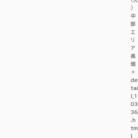
）
中
部
エ
リ
ア
高
畑
＋
de
tai
l_1
03
36
.h
tm
l