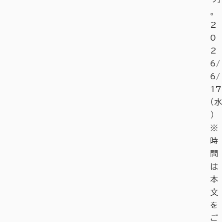
。
2
0
2
6/
6/
17
（水
）
※
時
間
は
本
文
を
ご