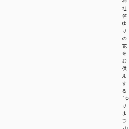
神
社
笹
ゆ
り
の
花
を
お
供
え
す
る
「ゆ
り
ま
つ
り」