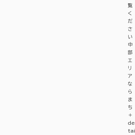
覧
く
だ
さ
い
中
部
エ
リ
ア
な
ら
ま
ち
＋
de
tai