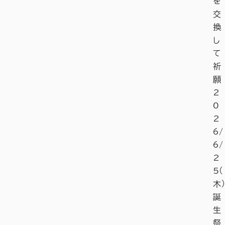
を
交
換
し
て
祈
願
2
0
2
6/
6/
2
5（
木）
誕
生
祭