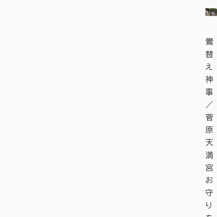
鷽
替
え
神
事
／
菅
原
天
満
宮
お
守
り