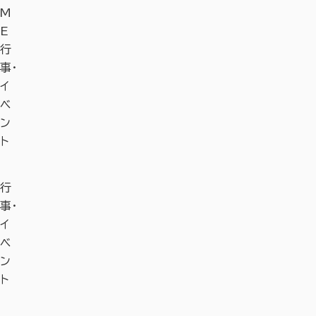
M
E
行
事・
イ
ベ
ン
ト
行
事・
イ
ベ
ン
ト