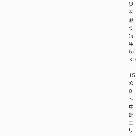
災
を
願
う
毎
年
6/
30
15
:0
0
～
中
部
エ
リ