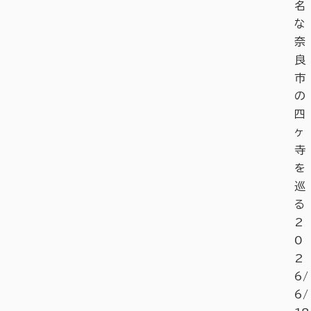
名
な
奈
良
市
の
四
ヶ
寺
を
巡
る
2
0
2
6/
6/