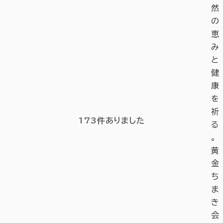
然
の
恵
み
と
健
康
を
祈
173
件ありました
る
。
黄
金
ち
ま
き
会