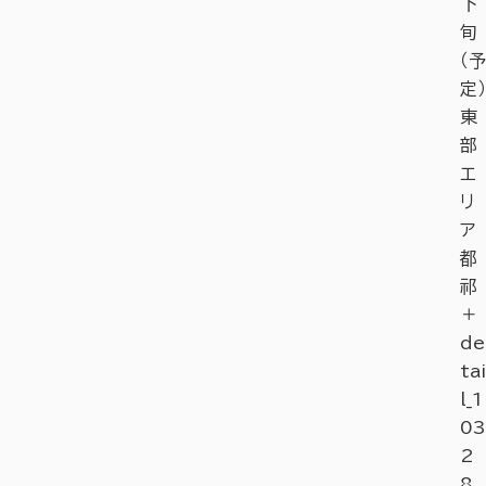
下
旬
（予
定）
東
部
エ
リ
ア
都
祁
＋
de
tai
l_1
03
2
8.