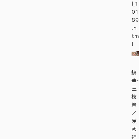
l_1
01
89
.h
tm
l
鎮
華・
三
枝
祭
／
漢
國
神