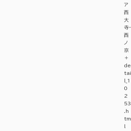
ア
西
大
寺・
西
ノ
京
＋
de
tai
l_1
0
2
53
.h
tm
l