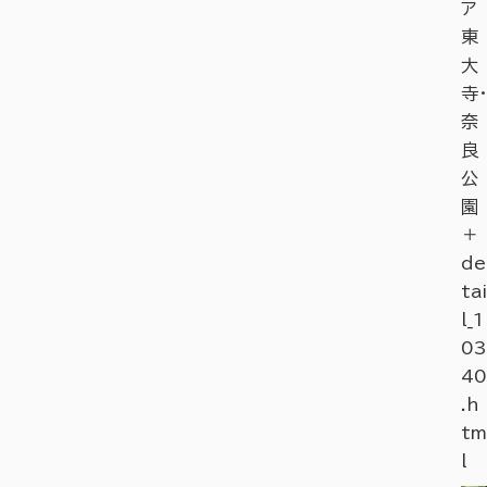
ア
東
大
寺・
奈
良
公
園
＋
de
tai
l_1
03
40
.h
tm
l