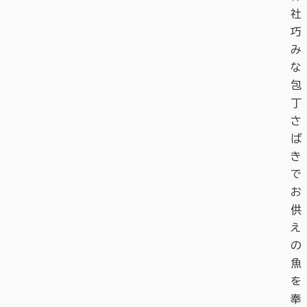
社
巧
み
な
包
丁
さ
ば
き
で
お
供
え
の
魚
を
奉