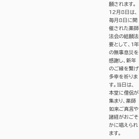
願されます。
12月8日は、
毎月8日に開
催された薬師
法会の結願法
要として、1年
の無事息災を
感謝し、新年
のご縁を繋げ
多幸を祈りま
す。当日は、
本堂に僧侶が
集まり、薬師
如来ご真言や
諸経がおごそ
かに唱えられ
ます。