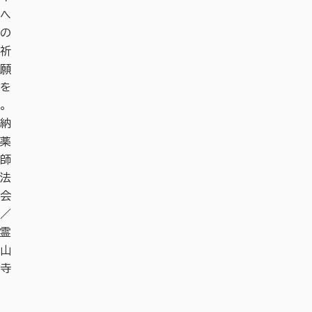
へ
の
祈
願
を
。
納
薬
師
法
会
／
霊
山
寺