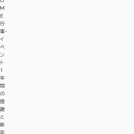
O
M
E
行
事・
イ
ベ
ン
ト
1
年
間
の
感
謝
と
新
年