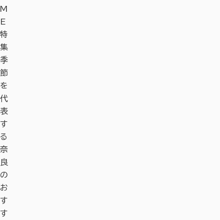
M
E
特
集
季
節
を
代
表
す
る
奈
良
の
お
す
す