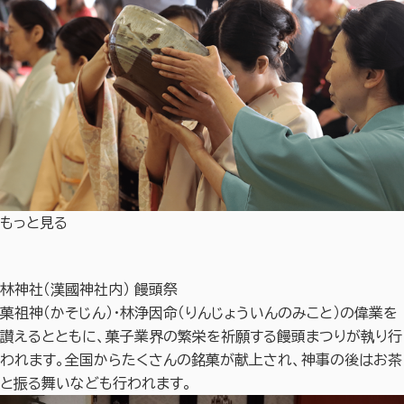
もっと見る
林神社（漢國神社内） 饅頭祭
菓祖神（かそじん）・林浄因命（りんじょういんのみこと）の偉業を
讃えるとともに、菓子業界の繁栄を祈願する饅頭まつりが執り行
われます。全国からたくさんの銘菓が献上され、神事の後はお茶
と振る舞いなども行われます。