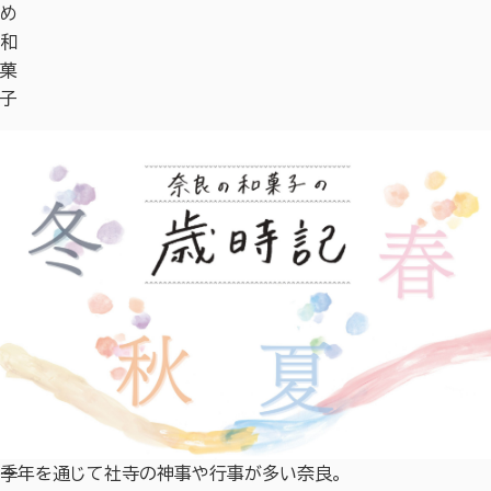
め
和
菓
子
季
一年を通じて社寺の神事や行事が多い奈良。