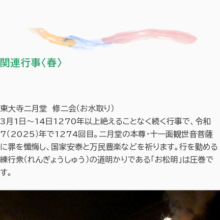
関連行事〈春〉
東大寺二月堂 修二会（お水取り）
3月1日〜14日1270年以上絶えることなく続く行事で、令和
7（2025）年で1274回目。二月堂の本尊・十一面観世音菩薩
に罪を懺悔し、国家安泰と万民豊楽などを祈ります。行を勤める
練行衆（れんぎょうしゅう）の道明かりである「お松明」は圧巻で
す。