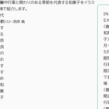
節
年中行事と関わりのある季節を代表する和菓子をイラス
を
トで紹介します。
I
代
E
表
イラスト：西原 楓
〈
す
和
る
子
奈
月
良
5
の
期
お
行
す
限
す
で
め
場
和
〈春
菓
関
子
行
〈春